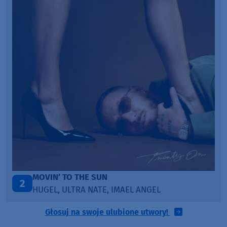
LEGENDARY LOVERS (SAVE ME)
3
KATY PERRY & CHIEF KEEF
Głosuj na swoje ulubione utwory!