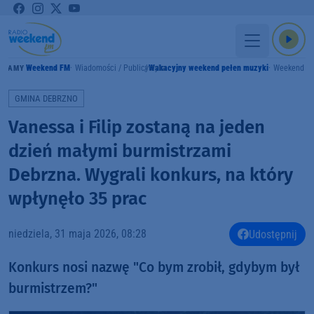
Weekend FM
Wiadomości / Publicystyka
Wakacyjny weekend pełen muzyki
Weekend F
GRAMY
GMINA DEBRZNO
Vanessa i Filip zostaną na jeden
dzień małymi burmistrzami
Debrzna. Wygrali konkurs, na który
wpłynęło 35 prac
niedziela, 31 maja 2026, 08:28
Udostępnij
Konkurs nosi nazwę "Co bym zrobił, gdybym był
burmistrzem?"