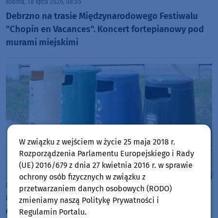
sobota, 18 lipca 2026, 08:35
Debrzno na trasie Międzynarodowego Festiwalu
"Chopin en Vacances". Koncert fortepianowy pod
murami miejskimi
W związku z wejściem w życie 25 maja 2018 r.
Rozporządzenia Parlamentu Europejskiego i Rady
(UE) 2016/679 z dnia 27 kwietnia 2016 r. w sprawie
ochrony osób fizycznych w związku z
Gmina Debrzno
przetwarzaniem danych osobowych (RODO)
piątek, 17 lipca 2026, 09:21
zmieniamy naszą Politykę Prywatności i
Gmina Debrzno załata dziurę w budżecie systemu
Regulamin Portalu.