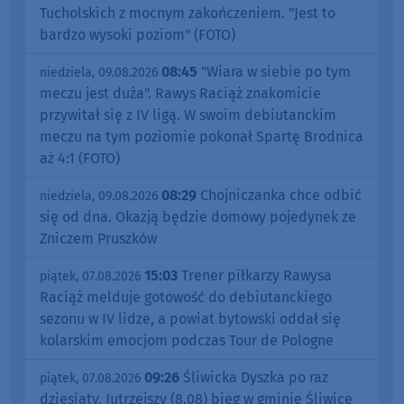
Tucholskich z mocnym zakończeniem. "Jest to
bardzo wysoki poziom" (FOTO)
08:45
"Wiara w siebie po tym
niedziela, 09.08.2026
meczu jest duża". Rawys Raciąż znakomicie
przywitał się z IV ligą. W swoim debiutanckim
meczu na tym poziomie pokonał Spartę Brodnica
aż 4:1 (FOTO)
08:29
Chojniczanka chce odbić
niedziela, 09.08.2026
się od dna. Okazją będzie domowy pojedynek ze
Zniczem Pruszków
15:03
Trener piłkarzy Rawysa
piątek, 07.08.2026
Raciąż melduje gotowość do debiutanckiego
sezonu w IV lidze, a powiat bytowski oddał się
kolarskim emocjom podczas Tour de Pologne
09:26
Śliwicka Dyszka po raz
piątek, 07.08.2026
dziesiąty. Jutrzejszy (8.08) bieg w gminie Śliwice