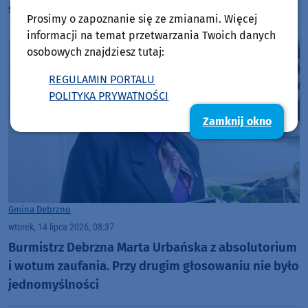
śmieciowego. Dopłaci nawet pół miliona złotych
Prosimy o zapoznanie się ze zmianami. Więcej
informacji na temat przetwarzania Twoich danych
osobowych znajdziesz tutaj:
REGULAMIN PORTALU
POLITYKA PRYWATNOŚCI
Zamknij okno
Gmina Debrzno
wtorek, 14 lipca 2026, 08:37
Burmistrz Debrzna Marta Urbańska z absolutorium
i wotum zaufania. Przy drugim głosowaniu nie było
jednomyślności