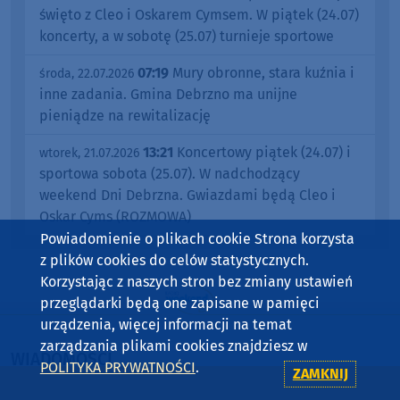
święto z Cleo i Oskarem Cymsem. W piątek (24.07)
koncerty, a w sobotę (25.07) turnieje sportowe
07:19
Mury obronne, stara kuźnia i
środa, 22.07.2026
inne zadania. Gmina Debrzno ma unijne
pieniądze na rewitalizację
13:21
Koncertowy piątek (24.07) i
wtorek, 21.07.2026
sportowa sobota (25.07). W nadchodzący
weekend Dni Debrzna. Gwiazdami będą Cleo i
Oskar Cyms (ROZMOWA)
Powiadomienie o plikach cookie Strona korzysta
z plików cookies do celów statystycznych.
Korzystając z naszych stron bez zmiany ustawień
przeglądarki będą one zapisane w pamięci
urządzenia, więcej informacji na temat
zarządzania plikami cookies znajdziesz w
WIADOMOŚCI
POLITYKA PRYWATNOŚCI
.
ZAMKNIJ