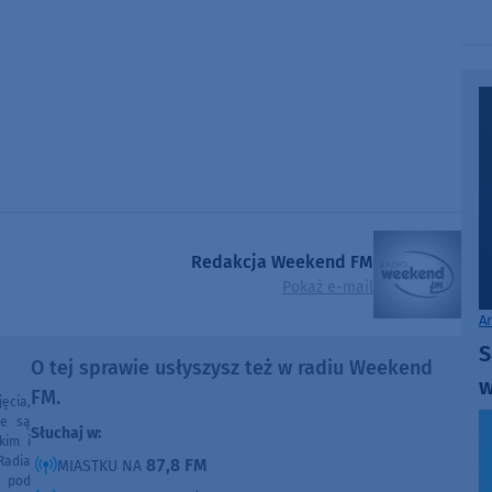
volume.
Redakcja Weekend FM
Pokaż e-mail
A
S
O tej sprawie usłyszysz też w radiu Weekend
w
FM.
ęcia,
ne są
Słuchaj w:
kim i
Radia
87,8 FM
MIASTKU NA
e pod