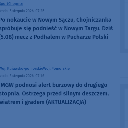
Sport
Chojnice
środa, 5 sierpnia 2026, 07:25
Po nokaucie w Nowym Sączu, Chojniczanka
spróbuje się podnieść w Nowym Targu. Dziś
(5.08) mecz z Podhalem w Pucharze Polski
Woj. Kujawsko-pomorskie
Woj. Pomorskie
środa, 5 sierpnia 2026, 07:16
IMGW podnosi alert burzowy do drugiego
stopnia. Ostrzega przed silnym deszczem,
wiatrem i gradem (AKTUALIZACJA)