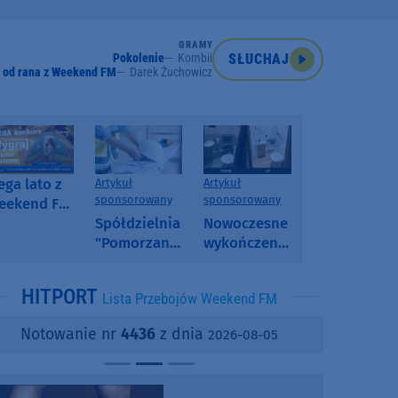
GRAMY
Pokolenie
Kombii
SŁUCHAJ
 od rana z Weekend FM
Darek Żuchowicz
ga lato z
Artykuł
Artykuł
sponsorowany
sponsorowany
eekend FM
 poranny
Spółdzielnia
Nowoczesne
onkurs w
"Pomorzanka"
wykończenia
eekend FM
w
ścian.
Człuchowie
Dlaczego
HITPORT
Lista Przebojów Weekend FM
informuje o
SPC, WPC i
przetargach
fornir
Notowanie nr
4436
z dnia
2026-08-05
i ofertach
kamienny
najmu
zyskują na
popularności?