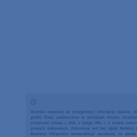
Wszelkie materiały (w szczególności informacje lokalne, zdj
grafiki, filmy) zamieszczone w niniejszym Portalu chronio
przepisami ustawy z dnia 4 lutego 1994 r. o prawie autors
prawach pokrewnych. Zabronione jest bez zgody Redakcji 
Weekend FM/portalu weekendfm.pl wyrażonej na piśmi