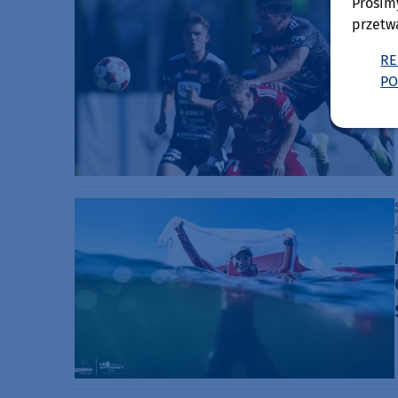
Prosim
przetw
RE
PO