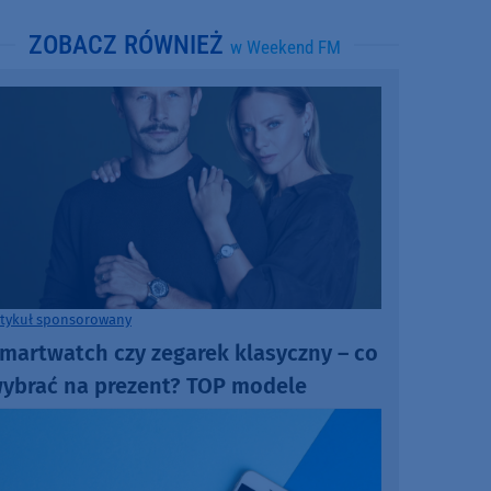
ZOBACZ RÓWNIEŻ
w Weekend FM
rtykuł sponsorowany
martwatch czy zegarek klasyczny – co
ybrać na prezent? TOP modele