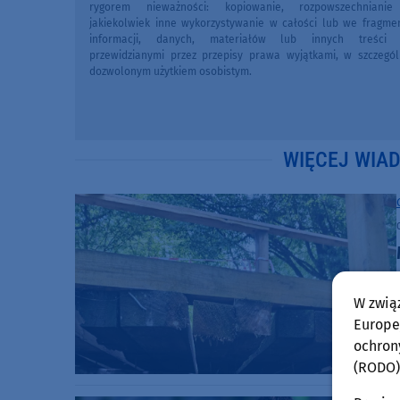
rygorem nieważności: kopiowanie, rozpowszechniani
jakiekolwiek inne wykorzystywanie w całości lub we fragme
informacji, danych, materiałów lub innych treści 
przewidzianymi przez przepisy prawa wyjątkami, w szczegól
dozwolonym użytkiem osobistym.
WIĘCEJ WIA
W zwią
Europej
ochron
(RODO)