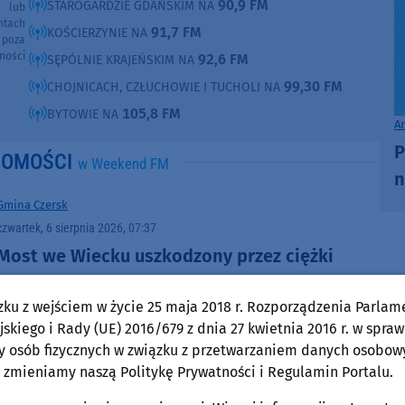
90,9 FM
STAROGARDZIE GDAŃSKIM NA
e lub
ntach
91,7 FM
KOŚCIERZYNIE NA
poza
ności
92,6 FM
SĘPÓLNIE KRAJEŃSKIM NA
99,30 FM
CHOJNICACH, CZŁUCHOWIE I TUCHOLI NA
105,8 FM
BYTOWIE NA
A
P
DOMOŚCI
w Weekend FM
n
Gmina Czersk
czwartek, 6 sierpnia 2026, 07:37
Most we Wiecku uszkodzony przez ciężki
pojazd. Trwa szukanie sprawców, a burmistrz
zku z wejściem w życie 25 maja 2018 r. Rozporządzenia Parlam
zapowiada montaż bramownicy
skiego i Rady (UE) 2016/679 z dnia 27 kwietnia 2016 r. w spraw
y osób fizycznych w związku z przetwarzaniem danych osobow
 zmieniamy naszą Politykę Prywatności i Regulamin Portalu.