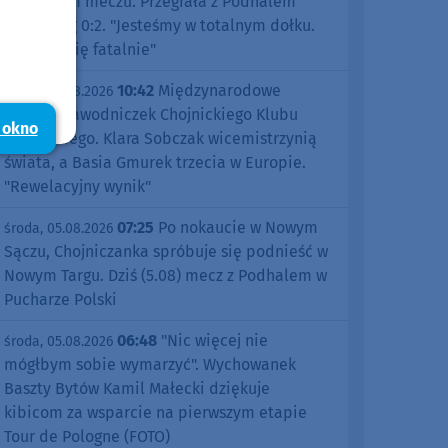
pierwszym meczu. Przegrała z Podhalem
Nowy Targ 0:2. "Jesteśmy w totalnym dołku.
Czujemy się fatalnie"
10:42
Międzynarodowe
środa, 05.08.2026
sukcesy zawodniczek Chojnickiego Klubu
 okno
Żeglarskiego. Klara Sobczak wicemistrzynią
świata, a Basia Gmurek trzecia w Europie.
"Rewelacyjny wynik"
07:25
Po nokaucie w Nowym
środa, 05.08.2026
Sączu, Chojniczanka spróbuje się podnieść w
Nowym Targu. Dziś (5.08) mecz z Podhalem w
Pucharze Polski
06:48
"Nic więcej nie
środa, 05.08.2026
mógłbym sobie wymarzyć". Wychowanek
Baszty Bytów Kamil Małecki dziękuje
kibicom za wsparcie na pierwszym etapie
Tour de Pologne (FOTO)