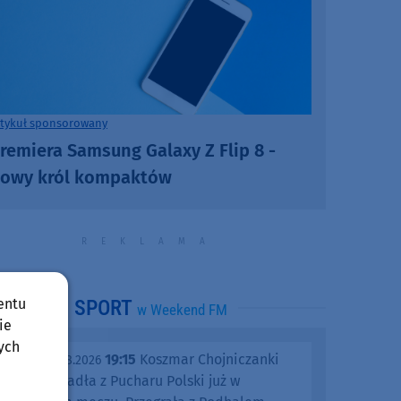
rtykuł sponsorowany
remiera Samsung Galaxy Z Flip 8 -
owy król kompaktów
entu
SPORT
w Weekend FM
ie
ych
19:15
Koszmar Chojniczanki
środa, 05.08.2026
trwa. Odpadła z Pucharu Polski już w