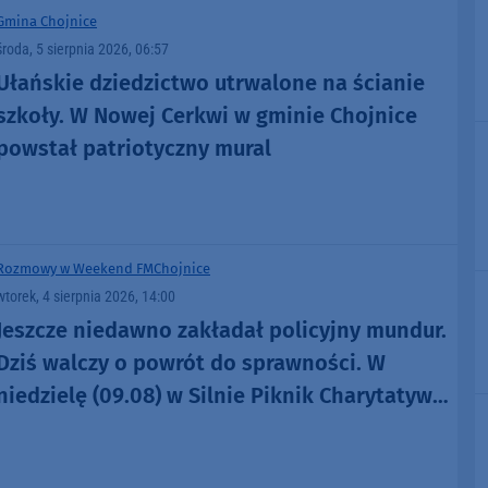
Gmina Chojnice
środa, 5 sierpnia 2026, 06:57
Ułańskie dziedzictwo utrwalone na ścianie
szkoły. W Nowej Cerkwi w gminie Chojnice
powstał patriotyczny mural
Rozmowy w Weekend FM
Chojnice
wtorek, 4 sierpnia 2026, 14:00
Jeszcze niedawno zakładał policyjny mundur.
Dziś walczy o powrót do sprawności. W
niedzielę (09.08) w Silnie Piknik Charytatywny
dla Szymona Golińskiego z Chojnic
(ROZMOWA)