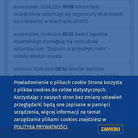
10:09
Koncertem
poniedziałek, 03.08.2026
uczestników zakończył się tegoroczny Mistrzowski
Kurs Wokalny w Więcborku (FOTO)
07:32
Radni Sępólna
poniedziałek, 03.08.2026
Krajeńskiego domagają się rozbudowy
kolumbarium. "Dopiero w przyszłym roku" -
mówią władze miasta
08:32
Władze Sępólna
niedziela, 02.08.2026
Krajeńskiego zleciły projekt budowy chodników
Powiadomienie o plikach cookie Strona korzysta
przy przystankach autobusowych na drodze
z plików cookies do celów statystycznych.
wojewódzkiej 241
Korzystając z naszych stron bez zmiany ustawień
08:31
Będzie nowe przejście dla
sobota, 01.08.2026
przeglądarki będą one zapisane w pamięci
pieszych na ulicy Kościuszki w Sępólnie
urządzenia, więcej informacji na temat
Krajeńskim. Trwają prace projektowe
zarządzania plikami cookies znajdziesz w
POLITYKA PRYWATNOŚCI
.
ZAMKNIJ
08:16
W Runowie Krajeńskim, w
sobota, 01.08.2026