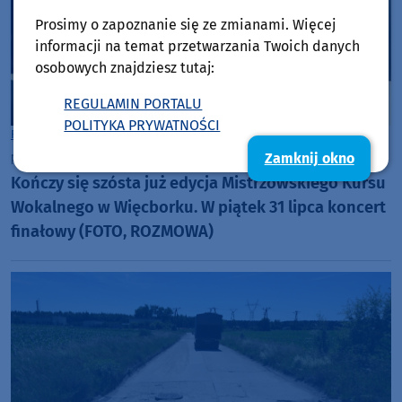
Prosimy o zapoznanie się ze zmianami. Więcej
informacji na temat przetwarzania Twoich danych
osobowych znajdziesz tutaj:
REGULAMIN PORTALU
POLITYKA PRYWATNOŚCI
Rozmowy w Weekend FM
Gmina Więcbork
Zamknij okno
piątek, 31 lipca 2026, 09:25
18
Kończy się szósta już edycja Mistrzowskiego Kursu
Wokalnego w Więcborku. W piątek 31 lipca koncert
finałowy (FOTO, ROZMOWA)