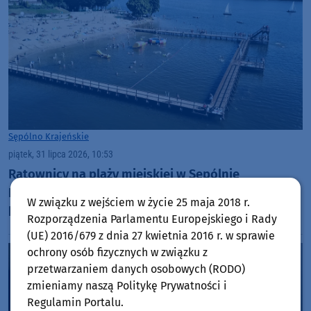
Sępólno Krajeńskie
piątek, 31 lipca 2026, 10:53
Ratownicy na plaży miejskiej w Sępólnie
Krajeńskim wyciągali z wody matkę z dzieckiem,
W związku z wejściem w życie 25 maja 2018 r.
którzy postanowili zeskoczyć z deski SUP i
Rozporządzenia Parlamentu Europejskiego i Rady
popływać w jeziorze
(UE) 2016/679 z dnia 27 kwietnia 2016 r. w sprawie
ochrony osób fizycznych w związku z
przetwarzaniem danych osobowych (RODO)
zmieniamy naszą Politykę Prywatności i
Regulamin Portalu.