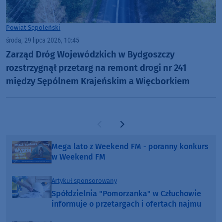
Powiat Sępoleński
środa, 29 lipca 2026, 10:45
Zarząd Dróg Wojewódzkich w Bydgoszczy
rozstrzygnął przetarg na remont drogi nr 241
między Sępólnem Krajeńskim a Więcborkiem
Poprzednia strona
Następna strona
Mega lato z Weekend FM - poranny konkurs
w Weekend FM
Artykuł sponsorowany
Spółdzielnia "Pomorzanka" w Człuchowie
informuje o przetargach i ofertach najmu