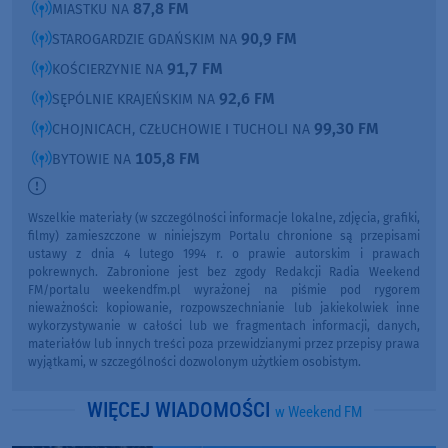
87,8 FM
MIASTKU NA
90,9 FM
STAROGARDZIE GDAŃSKIM NA
91,7 FM
KOŚCIERZYNIE NA
92,6 FM
SĘPÓLNIE KRAJEŃSKIM NA
99,30 FM
CHOJNICACH, CZŁUCHOWIE I TUCHOLI NA
105,8 FM
BYTOWIE NA
Wszelkie materiały (w szczególności informacje lokalne, zdjęcia, grafiki,
filmy) zamieszczone w niniejszym Portalu chronione są przepisami
ustawy z dnia 4 lutego 1994 r. o prawie autorskim i prawach
pokrewnych. Zabronione jest bez zgody Redakcji Radia Weekend
FM/portalu weekendfm.pl wyrażonej na piśmie pod rygorem
nieważności: kopiowanie, rozpowszechnianie lub jakiekolwiek inne
wykorzystywanie w całości lub we fragmentach informacji, danych,
materiałów lub innych treści poza przewidzianymi przez przepisy prawa
wyjątkami, w szczególności dozwolonym użytkiem osobistym.
WIĘCEJ WIADOMOŚCI
w Weekend FM