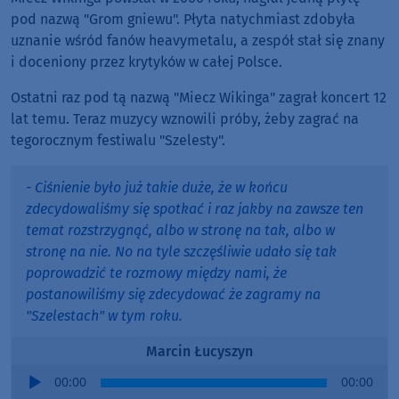
pod nazwą "Grom gniewu". Płyta natychmiast zdobyła
uznanie wśród fanów heavymetalu, a zespół stał się znany
i doceniony przez krytyków w całej Polsce.
Ostatni raz pod tą nazwą "Miecz Wikinga" zagrał koncert 12
lat temu. Teraz muzycy wznowili próby, żeby zagrać na
tegorocznym festiwalu "Szelesty".
- Ciśnienie było już takie duże, że w końcu
zdecydowaliśmy się spotkać i raz jakby na zawsze ten
temat rozstrzygnąć, albo w stronę na tak, albo w
stronę na nie. No na tyle szczęśliwie udało się tak
poprowadzić te rozmowy między nami, że
postanowiliśmy się zdecydować że zagramy na
"Szelestach" w tym roku.
Marcin Łucyszyn
Audio
00:00
00:00
Player