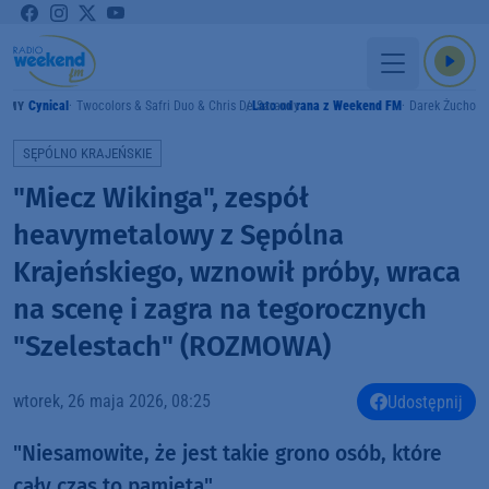
Cynical
Twocolors & Safri Duo & Chris De Sarandy
Lato od rana z Weekend FM
Darek Żuchowi
RAMY
SĘPÓLNO KRAJEŃSKIE
"Miecz Wikinga", zespół
heavymetalowy z Sępólna
Krajeńskiego, wznowił próby, wraca
na scenę i zagra na tegorocznych
"Szelestach" (ROZMOWA)
wtorek, 26 maja 2026, 08:25
Udostępnij
"Niesamowite, że jest takie grono osób, które
cały czas to pamięta".