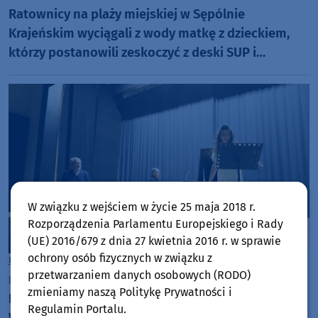
Ratownicy na plaży miejskiej w Sępólnie
Krajeńskim wyciągali z wody matkę z dzieckiem,
którzy postanowili zeskoczyć z deski SUP i
popływać w jeziorze
W związku z wejściem w życie 25 maja 2018 r.
Rozporządzenia Parlamentu Europejskiego i Rady
(UE) 2016/679 z dnia 27 kwietnia 2016 r. w sprawie
ochrony osób fizycznych w związku z
Rozmowy w Weekend FM
Gmina Więcbork
przetwarzaniem danych osobowych (RODO)
piątek, 31 lipca 2026, 09:25
18
zmieniamy naszą Politykę Prywatności i
Kończy się szósta już edycja Mistrzowskiego Kursu
Regulamin Portalu.
Wokalnego w Więcborku. W piątek 31 lipca koncert