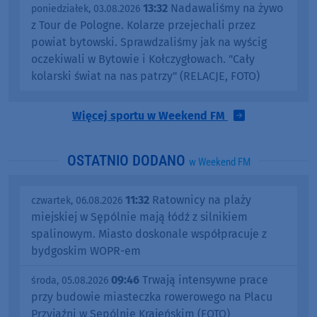
13:32
Nadawaliśmy na żywo
poniedziałek, 03.08.2026
z Tour de Pologne. Kolarze przejechali przez
powiat bytowski. Sprawdzaliśmy jak na wyścig
oczekiwali w Bytowie i Kołczygłowach. "Cały
kolarski świat na nas patrzy" (RELACJE, FOTO)
Więcej sportu w Weekend FM
OSTATNIO DODANO
w Weekend FM
11:32
Ratownicy na plaży
czwartek, 06.08.2026
miejskiej w Sępólnie mają łódź z silnikiem
spalinowym. Miasto doskonale współpracuje z
bydgoskim WOPR-em
09:46
Trwają intensywne prace
środa, 05.08.2026
przy budowie miasteczka rowerowego na Placu
Przyjaźni w Sępólnie Krajeńskim (FOTO)