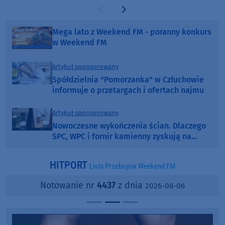
Poprzednia strona
Następna strona
Mega lato z Weekend FM - poranny konkurs
w Weekend FM
Artykuł sponsorowany
Spółdzielnia "Pomorzanka" w Człuchowie
informuje o przetargach i ofertach najmu
Artykuł sponsorowany
Nowoczesne wykończenia ścian. Dlaczego
SPC, WPC i fornir kamienny zyskują na
popularności?
HITPORT
Lista Przebojów Weekend FM
Notowanie nr
4437
z dnia
2026-08-06