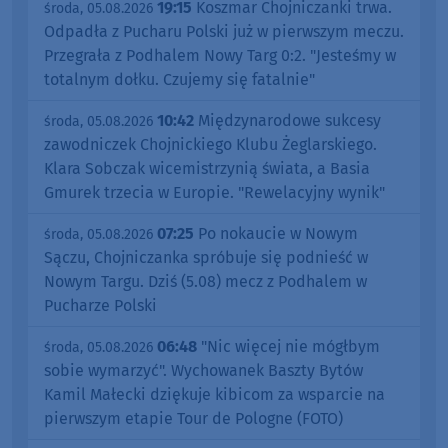
19:15
Koszmar Chojniczanki trwa.
środa, 05.08.2026
Odpadła z Pucharu Polski już w pierwszym meczu.
Przegrała z Podhalem Nowy Targ 0:2. "Jesteśmy w
totalnym dołku. Czujemy się fatalnie"
10:42
Międzynarodowe sukcesy
środa, 05.08.2026
zawodniczek Chojnickiego Klubu Żeglarskiego.
Klara Sobczak wicemistrzynią świata, a Basia
Gmurek trzecia w Europie. "Rewelacyjny wynik"
07:25
Po nokaucie w Nowym
środa, 05.08.2026
Sączu, Chojniczanka spróbuje się podnieść w
Nowym Targu. Dziś (5.08) mecz z Podhalem w
Pucharze Polski
06:48
"Nic więcej nie mógłbym
środa, 05.08.2026
sobie wymarzyć". Wychowanek Baszty Bytów
Kamil Małecki dziękuje kibicom za wsparcie na
pierwszym etapie Tour de Pologne (FOTO)