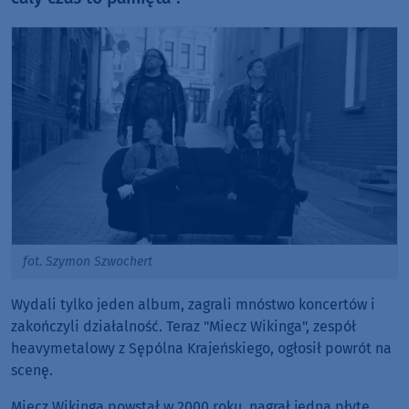
fot. Szymon Szwochert
Wydali tylko jeden album, zagrali mnóstwo koncertów i
zakończyli działalność. Teraz "Miecz Wikinga", zespół
heavymetalowy z Sępólna Krajeńskiego, ogłosił powrót na
scenę.
Miecz Wikinga powstał w 2000 roku, nagrał jedną płytę