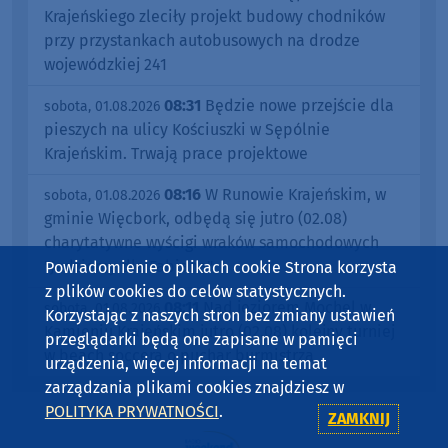
Krajeńskiego zleciły projekt budowy chodników
przy przystankach autobusowych na drodze
wojewódzkiej 241
08:31
Będzie nowe przejście dla
sobota, 01.08.2026
pieszych na ulicy Kościuszki w Sępólnie
Krajeńskim. Trwają prace projektowe
08:16
W Runowie Krajeńskim, w
sobota, 01.08.2026
gminie Więcbork, odbędą się jutro (02.08)
charytatywne wyścigi wraków samochodowych
"Jedziemy dla Fabiana"
Powiadomienie o plikach cookie Strona korzysta
z plików cookies do celów statystycznych.
08:11
Nad jeziorem Mochel w
sobota, 01.08.2026
Korzystając z naszych stron bez zmiany ustawień
Kamieniu Krajeńskim jutro (02.08) kolejny turniej
przeglądarki będą one zapisane w pamięci
w beach soccera o puchar burmistrza
urządzenia, więcej informacji na temat
zarządzania plikami cookies znajdziesz w
POLITYKA PRYWATNOŚCI
.
ZAMKNIJ