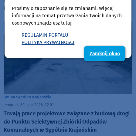
finałowy (FOTO, ROZMOWA)
Prosimy o zapoznanie się ze zmianami. Więcej
informacji na temat przetwarzania Twoich danych
osobowych znajdziesz tutaj:
REGULAMIN PORTALU
POLITYKA PRYWATNOŚCI
Zamknij okno
Gmina Sępólno Krajeńskie
czwartek, 30 lipca 2026, 12:01
Trwają prace projektowe związane z budową drogi
do Punktu Selektywnej Zbiórki Odpadów
Komunalnych w Sępólnie Krajeńskim