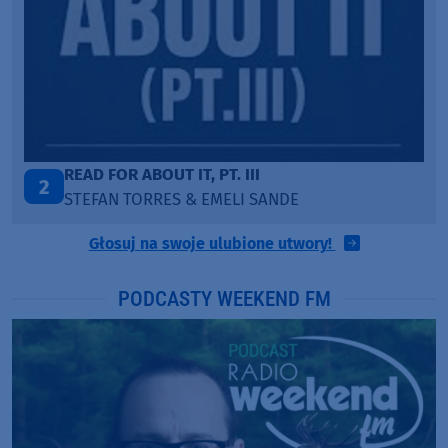
PÓŹNIEJ CI OPOWIEM
3
DAWID KWIATKOWSKI & MARGARET
Głosuj na swoje ulubione utwory!
PODCASTY WEEKEND FM