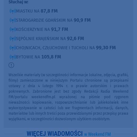
Słuchaj w:
87,8 FM
MIASTKU NA
90,9 FM
STAROGARDZIE GDAŃSKIM NA
91,7 FM
KOŚCIERZYNIE NA
92,6 FM
SĘPÓLNIE KRAJEŃSKIM NA
99,30 FM
CHOJNICACH, CZŁUCHOWIE I TUCHOLI NA
105,8 FM
BYTOWIE NA
Wszelkie materiały (w szczególności informacje lokalne, zdjęcia, grafiki,
filmy) zamieszczone w niniejszym Portalu chronione są przepisami
ustawy z dnia 4 lutego 1994 r. o prawie autorskim i prawach
pokrewnych. Zabronione jest bez zgody Redakcji Radia Weekend
FM/portalu weekendfm.pl wyrażonej na piśmie pod rygorem
nieważności: kopiowanie, rozpowszechnianie lub jakiekolwiek inne
wykorzystywanie w całości lub we fragmentach informacji, danych,
materiałów lub innych treści poza przewidzianymi przez przepisy prawa
wyjątkami, w szczególności dozwolonym użytkiem osobistym.
WIĘCEJ WIADOMOŚCI
w Weekend FM