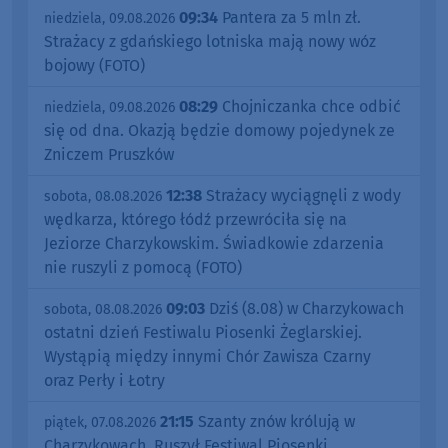
09:34
Pantera za 5 mln zł.
niedziela, 09.08.2026
Strażacy z gdańskiego lotniska mają nowy wóz
bojowy (FOTO)
08:29
Chojniczanka chce odbić
niedziela, 09.08.2026
się od dna. Okazją będzie domowy pojedynek ze
Zniczem Pruszków
12:38
Strażacy wyciągnęli z wody
sobota, 08.08.2026
wędkarza, którego łódź przewróciła się na
Jeziorze Charzykowskim. Świadkowie zdarzenia
nie ruszyli z pomocą (FOTO)
09:03
Dziś (8.08) w Charzykowach
sobota, 08.08.2026
ostatni dzień Festiwalu Piosenki Żeglarskiej.
Wystąpią między innymi Chór Zawisza Czarny
oraz Perły i Łotry
21:15
Szanty znów królują w
piątek, 07.08.2026
Charzykowach. Ruszył Festiwal Piosenki