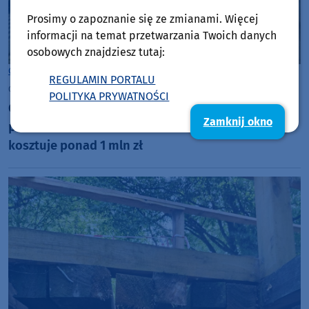
Prosimy o zapoznanie się ze zmianami. Więcej
informacji na temat przetwarzania Twoich danych
osobowych znajdziesz tutaj:
Gmina Brusy
REGULAMIN PORTALU
czwartek, 6 sierpnia 2026, 09:01
POLITYKA PRYWATNOŚCI
Gmina Brusy remontuje budynek dawnej
Zamknij okno
pastorówki w Kosobudach. Odnowa zabytku
kosztuje ponad 1 mln zł