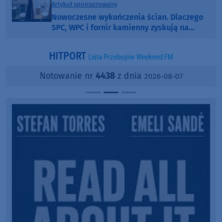
Artykuł sponsorowany
Nowoczesne wykończenia ścian. Dlaczego
SPC, WPC i fornir kamienny zyskują na
popularności?
HITPORT
Lista Przebojów Weekend FM
Notowanie nr
4438
z dnia
2026-08-07