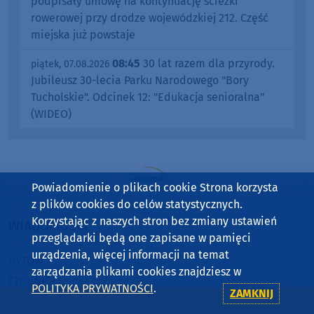
podpisały umowę na kontynuację ścieżki
rowerowej przy drodze wojewódzkiej 212. Część
miejska już powstaje
08:45
30 lat razem dla przyrody.
piątek, 07.08.2026
Jubileusz 30-lecia Parku Narodowego "Bory
Tucholskie". Odcinek 12: "Edukacja senioralna"
(WIDEO)
Powiadomienie o plikach cookie Strona korzysta
z plików cookies do celów statystycznych.
Korzystając z naszych stron bez zmiany ustawień
WIADOMOŚCI
przeglądarki będą one zapisane w pamięci
urządzenia, więcej informacji na temat
BYTÓW
zarządzania plikami cookies znajdziesz w
CHOJNICE
POLITYKA PRYWATNOŚCI
.
ZAMKNIJ
CZŁUCHÓW