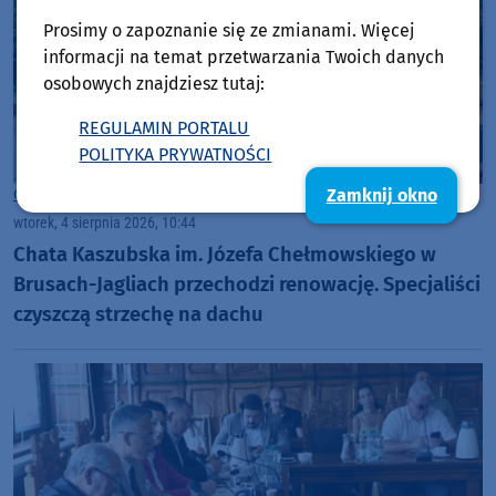
Prosimy o zapoznanie się ze zmianami. Więcej
informacji na temat przetwarzania Twoich danych
osobowych znajdziesz tutaj:
REGULAMIN PORTALU
POLITYKA PRYWATNOŚCI
Zamknij okno
Gmina Brusy
wtorek, 4 sierpnia 2026, 10:44
Chata Kaszubska im. Józefa Chełmowskiego w
Brusach-Jagliach przechodzi renowację. Specjaliści
czyszczą strzechę na dachu