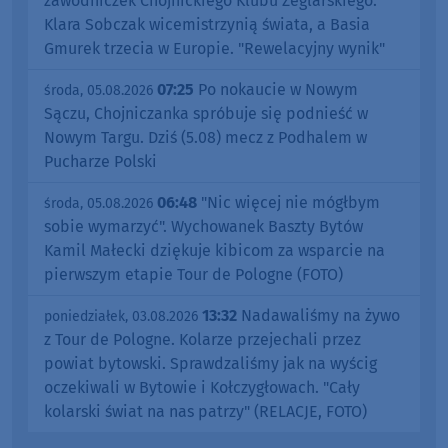
zawodniczek Chojnickiego Klubu Żeglarskiego.
Klara Sobczak wicemistrzynią świata, a Basia
Gmurek trzecia w Europie. "Rewelacyjny wynik"
07:25
Po nokaucie w Nowym
środa, 05.08.2026
Sączu, Chojniczanka spróbuje się podnieść w
Nowym Targu. Dziś (5.08) mecz z Podhalem w
Pucharze Polski
06:48
"Nic więcej nie mógłbym
środa, 05.08.2026
sobie wymarzyć". Wychowanek Baszty Bytów
Kamil Małecki dziękuje kibicom za wsparcie na
pierwszym etapie Tour de Pologne (FOTO)
13:32
Nadawaliśmy na żywo
poniedziałek, 03.08.2026
z Tour de Pologne. Kolarze przejechali przez
powiat bytowski. Sprawdzaliśmy jak na wyścig
oczekiwali w Bytowie i Kołczygłowach. "Cały
kolarski świat na nas patrzy" (RELACJE, FOTO)