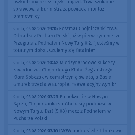
uszkodzony przez ciężki pojazd. Trwa szukanie
sprawców, a burmistrz zapowiada montaż
bramownicy
19:15
Koszmar Chojniczanki trwa.
środa, 05.08.2026
Odpadła z Pucharu Polski już w pierwszym meczu.
Przegrała z Podhalem Nowy Targ 0:2. "Jesteśmy w
totalnym dołku. Czujemy się fatalnie"
10:42
Międzynarodowe sukcesy
środa, 05.08.2026
zawodniczek Chojnickiego Klubu Żeglarskiego.
Klara Sobczak wicemistrzynią świata, a Basia
Gmurek trzecia w Europie. "Rewelacyjny wynik"
07:25
Po nokaucie w Nowym
środa, 05.08.2026
Sączu, Chojniczanka spróbuje się podnieść w
Nowym Targu. Dziś (5.08) mecz z Podhalem w
Pucharze Polski
07:16
IMGW podnosi alert burzowy
środa, 05.08.2026