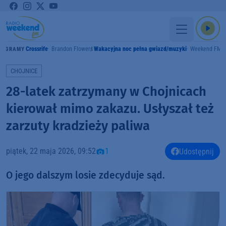
Crossrife
Brandon Flowers
Wakacyjna noc pełna gwiazd/muzyki
Weekend FM
GRAMY
CHOJNICE
28-latek zatrzymany w Chojnicach
kierował mimo zakazu. Usłyszał też
zarzuty kradzieży paliwa
piątek, 22 maja 2026, 09:52
1
Udostępnij
O jego dalszym losie zdecyduje sąd.