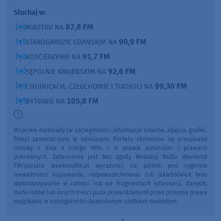
Słuchaj w:
87,8 FM
MIASTKU NA
90,9 FM
STAROGARDZIE GDAŃSKIM NA
91,7 FM
KOŚCIERZYNIE NA
92,6 FM
SĘPÓLNIE KRAJEŃSKIM NA
99,30 FM
CHOJNICACH, CZŁUCHOWIE I TUCHOLI NA
105,8 FM
BYTOWIE NA
Wszelkie materiały (w szczególności informacje lokalne, zdjęcia, grafiki,
filmy) zamieszczone w niniejszym Portalu chronione są przepisami
ustawy z dnia 4 lutego 1994 r. o prawie autorskim i prawach
pokrewnych. Zabronione jest bez zgody Redakcji Radia Weekend
FM/portalu weekendfm.pl wyrażonej na piśmie pod rygorem
nieważności: kopiowanie, rozpowszechnianie lub jakiekolwiek inne
wykorzystywanie w całości lub we fragmentach informacji, danych,
materiałów lub innych treści poza przewidzianymi przez przepisy prawa
wyjątkami, w szczególności dozwolonym użytkiem osobistym.