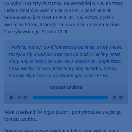
Do wyboru są trzy dystanse. Najwcześniej o 7.00 na trasę
ruszą uczestnicy wyścigu na 220 km. Z kolei na 8.30
zaplanowany jest start na 130 km. Najkrótszy będzie
wyścig na 50 km, którego trasa wiedzie dookoła Jeziora
Charzykowskiego. Start o 10.00.
- Później mamy 130-kilometrowy odcinek, który znowu
zaczyna się w Dużych Sworach na plaży i lecimy przez
Biały Bór, Miastko do Sworów z powrotem. Najdłuższa
trasa wiedzie znowu przez Biały Bór, Miastko, Bytów,
Borowy Młyn i wraca do Swornegaci przez Brusy.
Tomasz Szultka
Audio
00:00
00:00
Player
Mówi Weekend FM organizator i pomysłodawca wyścigu
Tomasz Szultka.
Organizatorzy przygotowali nie tylko sam wyścig, ale i