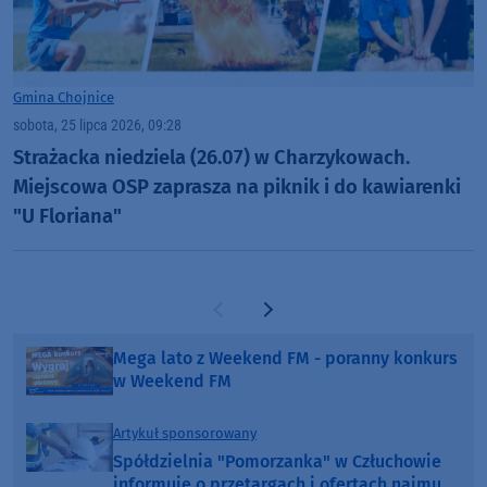
Gmina Chojnice
sobota, 25 lipca 2026, 09:28
Strażacka niedziela (26.07) w Charzykowach.
Miejscowa OSP zaprasza na piknik i do kawiarenki
"U Floriana"
Poprzednia strona
Następna strona
Mega lato z Weekend FM - poranny konkurs
w Weekend FM
Artykuł sponsorowany
Spółdzielnia "Pomorzanka" w Człuchowie
informuje o przetargach i ofertach najmu