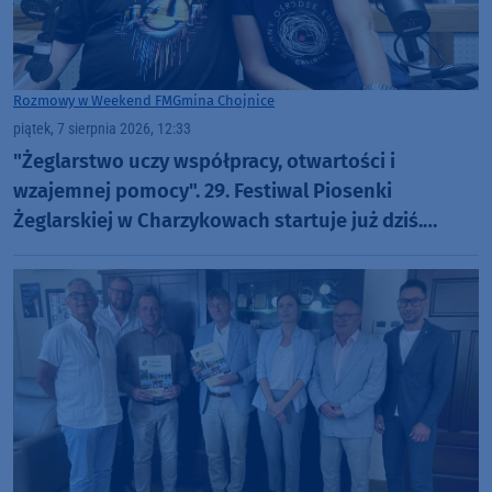
Rozmowy w Weekend FM
Gmina Chojnice
piątek, 7 sierpnia 2026, 12:33
"Żeglarstwo uczy współpracy, otwartości i
wzajemnej pomocy". 29. Festiwal Piosenki
Żeglarskiej w Charzykowach startuje już dziś.
Szanty, gwiazdy i wyjątkowa atmosfera (ROZMOWA)