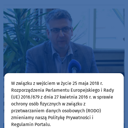
Gmina Chojnice
W związku z wejściem w życie 25 maja 2018 r.
czwartek, 30 lipca 2026, 07:14
Rozporządzenia Parlamentu Europejskiego i Rady
Jest wykonawca, ale nie ma zezwolenia na
(UE) 2016/679 z dnia 27 kwietnia 2016 r. w sprawie
prowadzenie prac budowlanych. Kiedy powstanie
ochrony osób fizycznych w związku z
ścieżka wzdłuż drogi wojewódzkiej nr 212 w gminie
przetwarzaniem danych osobowych (RODO)
zmieniamy naszą Politykę Prywatności i
Chojnice?
Regulamin Portalu.