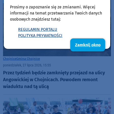
Prosimy o zapoznanie się ze zmianami. Więcej
informacji na temat przetwarzania Twoich danych
osobowych znajdziesz tutaj:
REGULAMIN PORTALU
POLITYKA PRYWATNOŚCI
Zamknij okno
Chojnice
Gmina Chojnice
poniedziałek, 27 lipca 2026, 15:55
Przez tydzień będzie zamknięty przejazd na ulicy
Angowickiej w Chojnicach. Powodem remont
wiaduktu nad tą ulicą