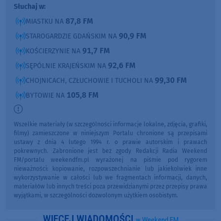
Słuchaj w:
87,8 FM
MIASTKU NA
90,9 FM
STAROGARDZIE GDAŃSKIM NA
91,7 FM
KOŚCIERZYNIE NA
92,6 FM
SĘPÓLNIE KRAJEŃSKIM NA
99,30 FM
CHOJNICACH, CZŁUCHOWIE I TUCHOLI NA
105,8 FM
BYTOWIE NA
Wszelkie materiały (w szczególności informacje lokalne, zdjęcia, grafiki,
filmy) zamieszczone w niniejszym Portalu chronione są przepisami
ustawy z dnia 4 lutego 1994 r. o prawie autorskim i prawach
pokrewnych. Zabronione jest bez zgody Redakcji Radia Weekend
FM/portalu weekendfm.pl wyrażonej na piśmie pod rygorem
nieważności: kopiowanie, rozpowszechnianie lub jakiekolwiek inne
wykorzystywanie w całości lub we fragmentach informacji, danych,
materiałów lub innych treści poza przewidzianymi przez przepisy prawa
wyjątkami, w szczególności dozwolonym użytkiem osobistym.
WIĘCEJ WIADOMOŚCI
w Weekend FM