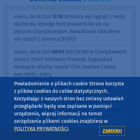
12:38
Strażacy wyciągnęli z wody
sobota, 08.08.2026
wędkarza, którego łódź przewróciła się na
Jeziorze Charzykowskim. Świadkowie zdarzenia
nie ruszyli z pomocą (FOTO)
09:03
Dziś (8.08) w Charzykowach
sobota, 08.08.2026
ostatni dzień Festiwalu Piosenki Żeglarskiej.
Wystąpią między innymi Chór Zawisza Czarny
oraz Perły i Łotry
Powiadomienie o plikach cookie Strona korzysta
21:15
Szanty znów królują w
piątek, 07.08.2026
z plików cookies do celów statystycznych.
Charzykowach. Ruszył Festiwal Piosenki
Korzystając z naszych stron bez zmiany ustawień
Żeglarskiej. "Jak by było nudno, nikt by mnie tu
przeglądarki będą one zapisane w pamięci
nie zobaczył. Jest fajna atmosfera, fajna zabawa"
urządzenia, więcej informacji na temat
(FOTO)
zarządzania plikami cookies znajdziesz w
POLITYKA PRYWATNOŚCI
.
13:08
Rada Gminy w Chojnicach
piątek, 07.08.2026
ZAMKNIJ
jednak nie przyjęła planu ogólnego. Decyzja