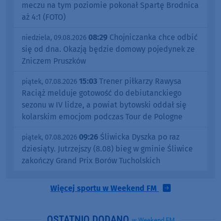
meczu na tym poziomie pokonał Spartę Brodnica
aż 4:1 (FOTO)
08:29
Chojniczanka chce odbić
niedziela, 09.08.2026
się od dna. Okazją będzie domowy pojedynek ze
Zniczem Pruszków
15:03
Trener piłkarzy Rawysa
piątek, 07.08.2026
Raciąż melduje gotowość do debiutanckiego
sezonu w IV lidze, a powiat bytowski oddał się
kolarskim emocjom podczas Tour de Pologne
09:26
Śliwicka Dyszka po raz
piątek, 07.08.2026
dziesiąty. Jutrzejszy (8.08) bieg w gminie Śliwice
zakończy Grand Prix Borów Tucholskich
Więcej sportu w Weekend FM
OSTATNIO DODANO
w Weekend FM