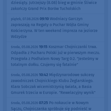
dziesiąty. Jutrzejszy (8.08) bieg w gminie Śliwice
zakończy Grand Prix Borów Tucholskich
09:10
Wodniacy Garczyn
piątek, 07.08.2026
zapraszają na Regaty o Puchar Wójta Gminy
Kościerzyna. W ten weekend impreza na jeziorze
Wdzydze
19:15
Koszmar Chojniczanki trwa.
środa, 05.08.2026
Odpadła z Pucharu Polski już w pierwszym meczu.
Przegrała z Podhalem Nowy Targ 0:2. "Jesteśmy w
totalnym dołku. Czujemy się fatalnie"
10:42
Międzynarodowe sukcesy
środa, 05.08.2026
zawodniczek Chojnickiego Klubu Żeglarskiego.
Klara Sobczak wicemistrzynią świata, a Basia
Gmurek trzecia w Europie. "Rewelacyjny wynik"
07:25
Po nokaucie w Nowym
środa, 05.08.2026
Sączu, Chojniczanka spróbuje się podnieść w