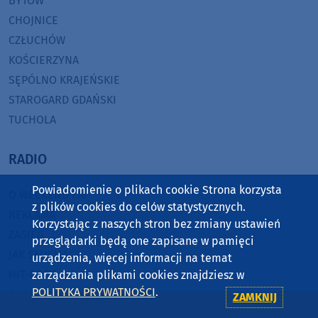
BYTÓW
CHOJNICE
CZŁUCHÓW
KOŚCIERZYNA
SĘPÓLNO KRAJEŃSKIE
STAROGARD GDAŃSKI
TUCHOLA
RADIO
Powiadomienie o plikach cookie Strona korzysta
O WEEKEND FM
z plików cookies do celów statystycznych.
REKLAMA
Korzystając z naszych stron bez zmiany ustawień
ZASIĘG
przeglądarki będą one zapisane w pamięci
JAK SŁUCHAĆ?
urządzenia, więcej informacji na temat
HIT-PORT
zarządzania plikami cookies znajdziesz w
POLITYKA PRYWATNOŚCI
.
GRALIŚMY W WEEKEND FM
ZAMKNIJ