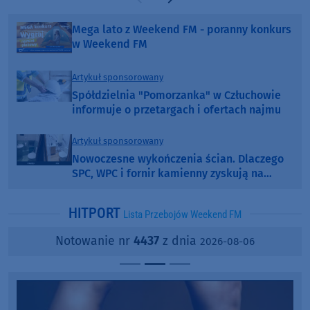
Poprzednia strona
Następna strona
Mega lato z Weekend FM - poranny konkurs
w Weekend FM
Artykuł sponsorowany
Spółdzielnia "Pomorzanka" w Człuchowie
informuje o przetargach i ofertach najmu
Artykuł sponsorowany
Nowoczesne wykończenia ścian. Dlaczego
SPC, WPC i fornir kamienny zyskują na
popularności?
HITPORT
Lista Przebojów Weekend FM
Notowanie nr
4437
z dnia
2026-08-06