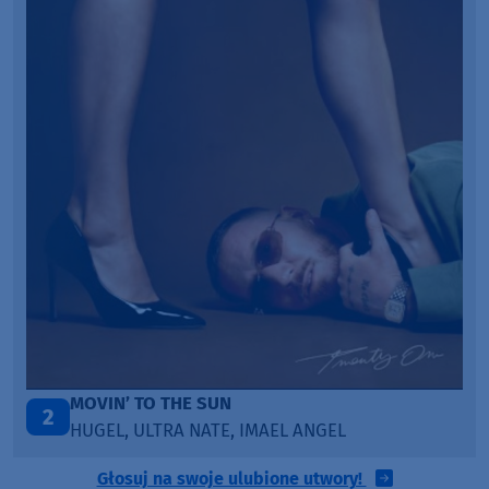
ITEPE ITEDE
3
SANAH
Głosuj na swoje ulubione utwory!