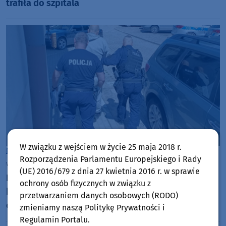
trafiła do szpitala
W związku z wejściem w życie 25 maja 2018 r.
Powiat Kościerski
Rozporządzenia Parlamentu Europejskiego i Rady
wtorek, 28 lipca 2026, 07:40
(UE) 2016/679 z dnia 27 kwietnia 2016 r. w sprawie
Dwóch poszukiwanych zatrzymanych przez
ochrony osób fizycznych w związku z
kościerskich policjantów. 52-latek miał do
przetwarzaniem danych osobowych (RODO)
odsiedzenia dwa lata
zmieniamy naszą Politykę Prywatności i
Regulamin Portalu.