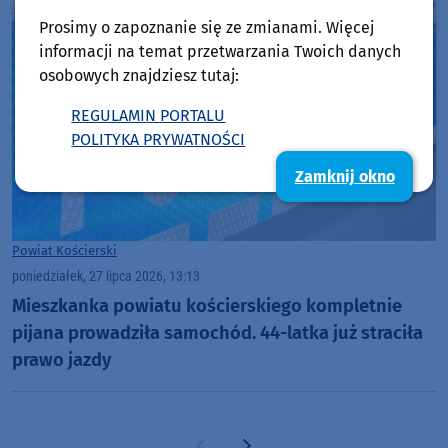
Prosimy o zapoznanie się ze zmianami. Więcej
informacji na temat przetwarzania Twoich danych
osobowych znajdziesz tutaj:
REGULAMIN PORTALU
POLITYKA PRYWATNOŚCI
Zamknij okno
Powiat Kościerski
poniedziałek, 27 lipca 2026, 13:13
Mieszkanka powiatu kościerskiego kompletnie
pijana prowadziła samochód. 44-latka już straciła
prawo jazdy