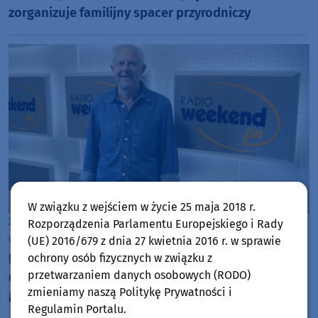
zorganizuje familijny spacer przyrodniczy
W związku z wejściem w życie 25 maja 2018 r.
Sport
Gmina Chojnice
Rozporządzenia Parlamentu Europejskiego i Rady
wtorek, 21 lipca 2026, 09:29
(UE) 2016/679 z dnia 27 kwietnia 2016 r. w sprawie
Brąz był na wyciągnięcie ręki. Zbigniew Piekarski z
ochrony osób fizycznych w związku z
przetwarzaniem danych osobowych (RODO)
Chojnickiego Klubu Żeglarskiego otarł się o medal
zmieniamy naszą Politykę Prywatności i
Mistrzostw Świata klasy Tornado
Regulamin Portalu.