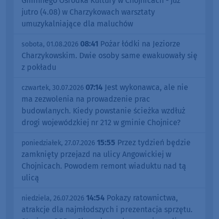
Gminnego Ośrodka Kultury w Chojnicach - już
jutro (4.08) w Charzykowach warsztaty
umuzykalniające dla maluchów
08:41
Pożar łódki na Jeziorze
sobota, 01.08.2026
Charzykowskim. Dwie osoby same ewakuowały się
z pokładu
07:14
Jest wykonawca, ale nie
czwartek, 30.07.2026
ma zezwolenia na prowadzenie prac
budowlanych. Kiedy powstanie ścieżka wzdłuż
drogi wojewódzkiej nr 212 w gminie Chojnice?
15:55
Przez tydzień będzie
poniedziałek, 27.07.2026
zamknięty przejazd na ulicy Angowickiej w
Chojnicach. Powodem remont wiaduktu nad tą
ulicą
14:54
Pokazy ratownictwa,
niedziela, 26.07.2026
atrakcje dla najmłodszych i prezentacja sprzętu.