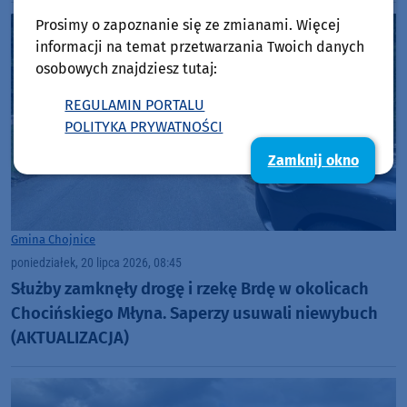
Prosimy o zapoznanie się ze zmianami. Więcej
informacji na temat przetwarzania Twoich danych
osobowych znajdziesz tutaj:
REGULAMIN PORTALU
POLITYKA PRYWATNOŚCI
Zamknij okno
Gmina Chojnice
poniedziałek, 20 lipca 2026, 08:45
Służby zamknęły drogę i rzekę Brdę w okolicach
Chocińskiego Młyna. Saperzy usuwali niewybuch
(AKTUALIZACJA)