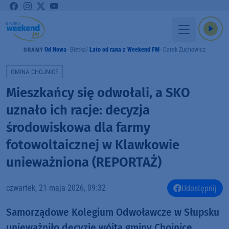
Od Nowa
Bletka
Lato od rana z Weekend FM
Darek Żuchowicz
GRAMY
GMINA CHOJNICE
Mieszkańcy się odwołali, a SKO
uznało ich racje: decyzja
środowiskowa dla farmy
fotowoltaicznej w Klawkowie
unieważniona (REPORTAŻ)
czwartek, 21 maja 2026, 09:32
Udostępnij
Samorządowe Kolegium Odwoławcze w Słupsku
unieważniło decyzję wójta gminy Chojnice.