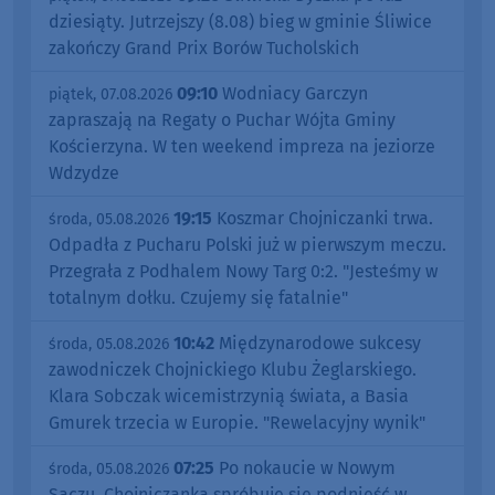
dziesiąty. Jutrzejszy (8.08) bieg w gminie Śliwice
zakończy Grand Prix Borów Tucholskich
09:10
Wodniacy Garczyn
piątek, 07.08.2026
zapraszają na Regaty o Puchar Wójta Gminy
Kościerzyna. W ten weekend impreza na jeziorze
Wdzydze
19:15
Koszmar Chojniczanki trwa.
środa, 05.08.2026
Odpadła z Pucharu Polski już w pierwszym meczu.
Przegrała z Podhalem Nowy Targ 0:2. "Jesteśmy w
totalnym dołku. Czujemy się fatalnie"
10:42
Międzynarodowe sukcesy
środa, 05.08.2026
zawodniczek Chojnickiego Klubu Żeglarskiego.
Klara Sobczak wicemistrzynią świata, a Basia
Gmurek trzecia w Europie. "Rewelacyjny wynik"
07:25
Po nokaucie w Nowym
środa, 05.08.2026
Sączu, Chojniczanka spróbuje się podnieść w