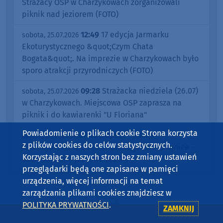
Strażacy OSP w Charzykowach zorganizowali
piknik nad jeziorem (FOTO)
12:49
17 edycja Jarmarku
sobota, 25.07.2026
Ekoturystycznego &quot;Czym Chata
Bogata&quot;. Na imprezie w Charzykowach było
sporo atrakcji przyrodniczych (FOTO)
09:28
Strażacka niedziela (26.07)
sobota, 25.07.2026
w Charzykowach. Miejscowa OSP zaprasza na
piknik i do kawiarenki "U Floriana"
Powiadomienie o plikach cookie Strona korzysta
07:03
Odpust i piknik
piątek, 24.07.2026
z plików cookies do celów statystycznych.
kosznajderski w Ostrowitem w gminie Chojnice -
Korzystając z naszych stron bez zmiany ustawień
to wydarzenie już jutro (25.07)
przeglądarki będą one zapisane w pamięci
urządzenia, więcej informacji na temat
zarządzania plikami cookies znajdziesz w
POLITYKA PRYWATNOŚCI
.
ZAMKNIJ