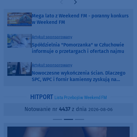
Poprzednia strona
Następna strona
Mega lato z Weekend FM - poranny konkurs
w Weekend FM
Artykuł sponsorowany
Spółdzielnia "Pomorzanka" w Człuchowie
informuje o przetargach i ofertach najmu
Artykuł sponsorowany
Nowoczesne wykończenia ścian. Dlaczego
SPC, WPC i fornir kamienny zyskują na
popularności?
HITPORT
Lista Przebojów Weekend FM
Notowanie nr
4437
z dnia
2026-08-06