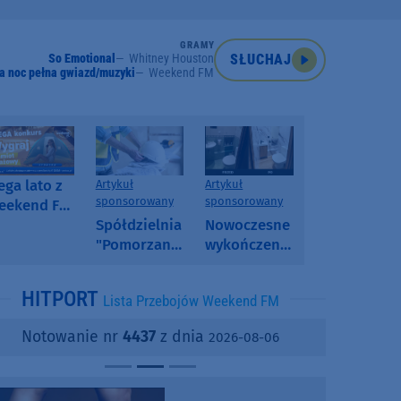
GRAMY
So Emotional
Whitney Houston
SŁUCHAJ
a noc pełna gwiazd/muzyki
Weekend FM
ga lato z
Artykuł
Artykuł
sponsorowany
sponsorowany
eekend FM
 poranny
Spółdzielnia
Nowoczesne
onkurs w
"Pomorzanka"
wykończenia
eekend FM
w
ścian.
Człuchowie
Dlaczego
HITPORT
Lista Przebojów Weekend FM
informuje o
SPC, WPC i
przetargach
fornir
Notowanie nr
4437
z dnia
2026-08-06
i ofertach
kamienny
najmu
zyskują na
popularności?