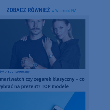
ZOBACZ RÓWNIEŻ
w Weekend FM
rtykuł sponsorowany
martwatch czy zegarek klasyczny – co
ybrać na prezent? TOP modele