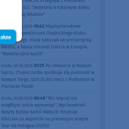
pierwszym meczu. Przegrała z Podhalem
Nowy Targ 0:2. "Jesteśmy w totalnym dołku.
Czujemy się fatalnie"
10:42
Międzynarodowe
środa, 05.08.2026
sukcesy zawodniczek Chojnickiego Klubu
 okno
Żeglarskiego. Klara Sobczak wicemistrzynią
świata, a Basia Gmurek trzecia w Europie.
"Rewelacyjny wynik"
07:25
Po nokaucie w Nowym
środa, 05.08.2026
Sączu, Chojniczanka spróbuje się podnieść w
Nowym Targu. Dziś (5.08) mecz z Podhalem w
Pucharze Polski
06:48
"Nic więcej nie
środa, 05.08.2026
mógłbym sobie wymarzyć". Wychowanek
Baszty Bytów Kamil Małecki dziękuje
kibicom za wsparcie na pierwszym etapie
Tour de Pologne (FOTO)