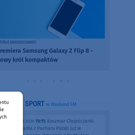
rtykuł sponsorowany
remiera Samsung Galaxy Z Flip 8 -
owy król kompaktów
entu
SPORT
w Weekend FM
ie
ych
19:15
Koszmar Chojniczanki
środa, 05.08.2026
trwa. Odpadła z Pucharu Polski już w