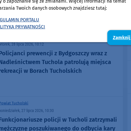
y o zapoznanie się ze zmianami. Więcej informacji na temat
arzania Twoich danych osobowych znajdziesz tutaj:
GULAMIN PORTALU
LITYKA PRYWATNOŚCI
Powiat Tucholski
Zamknij
wtorek, 28 lipca 2026, 10:12
Policjanci prewencji z Bydgoszczy wraz z
Nadleśnictwem Tuchola patrolują miejsca
rekreacji w Borach Tucholskich
Powiat Tucholski
poniedziałek, 27 lipca 2026, 10:30
Funkcjonariusze policji w Tucholi zatrzymali
mężczyznę poszukiwanego do odbycia kary