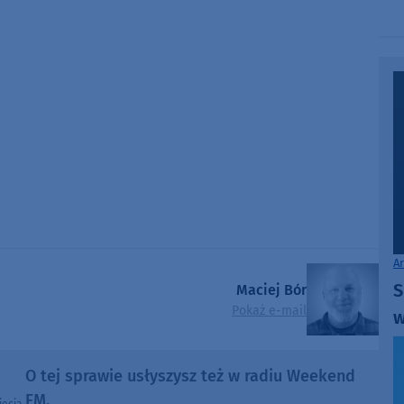
volume.
A
S
Maciej Bór
Pokaż e-mail
w
O tej sprawie usłyszysz też w radiu Weekend
FM.