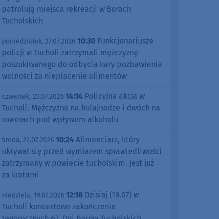
patrolują miejsca rekreacji w Borach
Tucholskich
10:30
Funkcjonariusze
poniedziałek, 27.07.2026
policji w Tucholi zatrzymali mężczyznę
poszukiwanego do odbycia kary pozbawienia
wolności za niepłacenie alimentów
14:14
Policyjna akcja w
czwartek, 23.07.2026
Tucholi. Mężczyzna na hulajnodze i dwóch na
rowerach pod wpływem alkoholu
10:24
Alimenciarz, który
środa, 22.07.2026
ukrywał się przed wymiarem sprawiedliwości
zatrzymany w powiecie tucholskim. Jest już
za kratami
12:18
Dzisiaj (19.07) w
niedziela, 19.07.2026
Tucholi koncertowe zakończenie
tegorocznych 67. Dni Borów Tucholskich