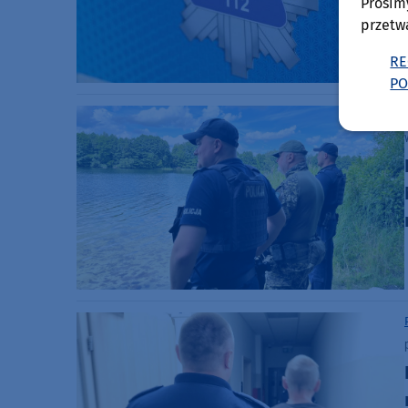
Prosim
przetw
RE
PO