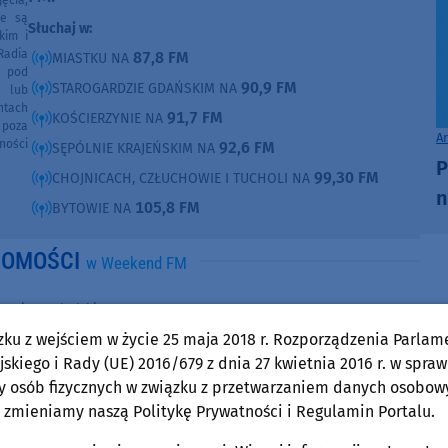
ęcia,
ne są
Słuchaj w:
kim i
Radia
87,8 FM
MIASTKU NA
e pod
90,9 FM
STAROGARDZIE GDAŃSKIM NA
e lub
ntach
91,7 FM
KOŚCIERZYNIE NA
poza
A
ności
92,6 FM
SĘPÓLNIE KRAJEŃSKIM NA
P
99,30 FM
CHOJNICACH, CZŁUCHOWIE I TUCHOLI NA
n
105,8 FM
BYTOWIE NA
DOMOŚCI
w Weekend FM
Powiat Tucholski
czwartek, 30 lipca 2026, 13:31
zku z wejściem w życie 25 maja 2018 r. Rozporządzenia Parlam
Są policyjne ustalenia po porannym zdarzeniu
skiego i Rady (UE) 2016/679 z dnia 27 kwietnia 2016 r. w spraw
y osób fizycznych w związku z przetwarzaniem danych osobow
na drodze wojewódzkiej 237 w powiecie
 zmieniamy naszą Politykę Prywatności i Regulamin Portalu.
tucholskim