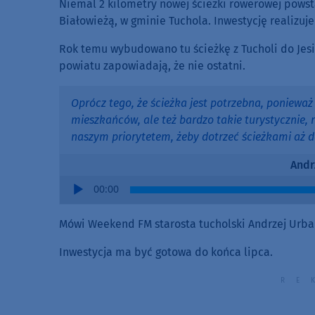
Niemal 2 kilometry nowej ścieżki rowerowej pow
Białowieżą, w gminie Tuchola. Inwestycję realizuje
Rok temu wybudowano tu ścieżkę z Tucholi do Jesio
powiatu zapowiadają, że nie ostatni.
Oprócz tego, że ścieżka jest potrzebna, poniewa
mieszkańców, ale też bardzo takie turystycznie, r
naszym priorytetem, żeby dotrzeć ścieżkami aż d
Andr
Audio
00:00
Player
Mówi Weekend FM starosta tucholski Andrzej Urba
Inwestycja ma być gotowa do końca lipca.