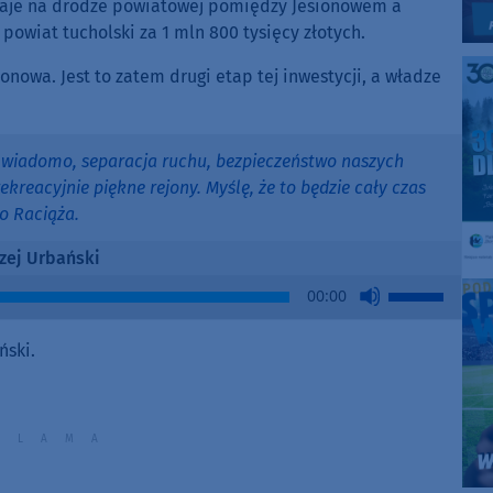
staje na drodze powiatowej pomiędzy Jesionowem a
 powiat tucholski za 1 mln 800 tysięcy złotych.
nowa. Jest to zatem drugi etap tej inwestycji, a władze
ż wiadomo, separacja ruchu, bezpieczeństwo naszych
ekreacyjnie piękne rejony. Myślę, że to będzie cały czas
o Raciąża.
zej Urbański
Use
00:00
Up/Down
Arrow
ński.
keys
to
increase
or
decrease