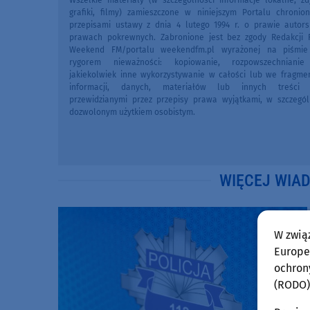
Wszelkie materiały (w szczególności informacje lokalne, zdj
grafiki, filmy) zamieszczone w niniejszym Portalu chronio
przepisami ustawy z dnia 4 lutego 1994 r. o prawie autors
prawach pokrewnych. Zabronione jest bez zgody Redakcji 
Weekend FM/portalu weekendfm.pl wyrażonej na piśmi
rygorem nieważności: kopiowanie, rozpowszechniani
jakiekolwiek inne wykorzystywanie w całości lub we fragme
informacji, danych, materiałów lub innych treści 
przewidzianymi przez przepisy prawa wyjątkami, w szczegól
dozwolonym użytkiem osobistym.
WIĘCEJ WIA
W zwią
Europej
ochron
(RODO)