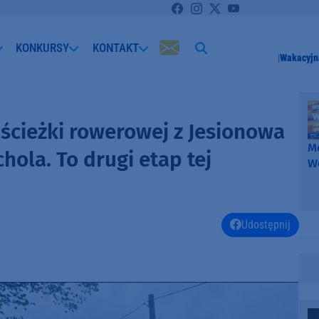
KONKURSY
KONTAKT
Wakacyjn
ścieżki rowerowej z Jesionowa
Me
hola. To drugi etap tej
W
-
k
W
Udostępnij