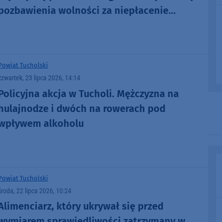
pozbawienia wolności za niepłacenie
alimentów
Powiat Tucholski
czwartek, 23 lipca 2026, 14:14
Policyjna akcja w Tucholi. Mężczyzna na
hulajnodze i dwóch na rowerach pod
wpływem alkoholu
Powiat Tucholski
środa, 22 lipca 2026, 10:24
Alimenciarz, który ukrywał się przed
wymiarem sprawiedliwości zatrzymany w