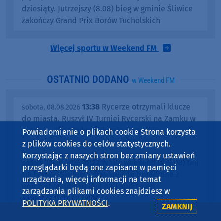
dziesiąty. Jutrzejszy (8.08) bieg w gminie Śliwice
zakończy Grand Prix Borów Tucholskich
Więcej sportu w Weekend FM
OSTATNIO DODANO
w Weekend FM
13:38
Rycerze otrzymali klucze
sobota, 08.08.2026
do miasta. Ruszył IV Turniej Rycerski na Zamku w
Bytowie. "Po trzykroć chwała wszystkim
Powiadomienie o plikach cookie Strona korzysta
organizatorom, uczestnikom!" (FOTO)
z plików cookies do celów statystycznych.
Korzystając z naszych stron bez zmiany ustawień
07:22
W ten weekend (8-9.08) Dni
sobota, 08.08.2026
przeglądarki będą one zapisane w pamięci
Tuchomia. Święto gminy będzie połączone z
urządzenia, więcej informacji na temat
uroczystym otwarciem hali sportowej
zarządzania plikami cookies znajdziesz w
&quot;Olimpia&quot;
POLITYKA PRYWATNOŚCI
.
ZAMKNIJ
15:03
Trener piłkarzy Rawysa
piątek, 07.08.2026