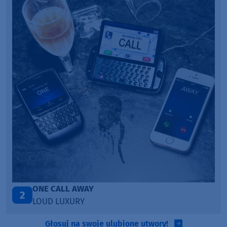
Talk To You
3
ANOTR ft. 54 Ultra
Głosuj na swoje ulubione utwory!