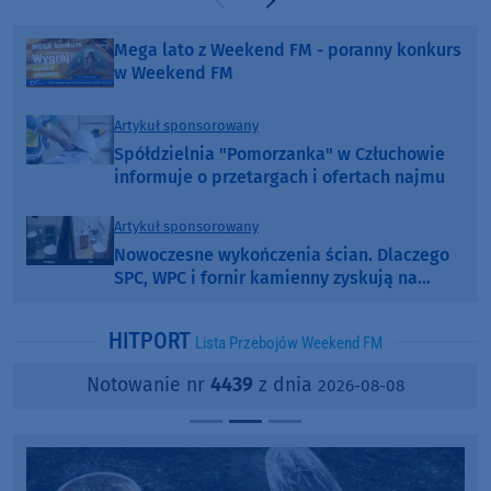
Poprzednia strona
Następna strona
Mega lato z Weekend FM - poranny konkurs
w Weekend FM
Artykuł sponsorowany
Spółdzielnia "Pomorzanka" w Człuchowie
informuje o przetargach i ofertach najmu
Artykuł sponsorowany
Nowoczesne wykończenia ścian. Dlaczego
SPC, WPC i fornir kamienny zyskują na
popularności?
HITPORT
Lista Przebojów Weekend FM
Notowanie nr
4439
z dnia
2026-08-08