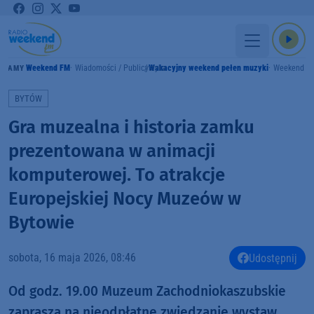
Weekend FM
Wiadomości / Publicystyka
Wakacyjny weekend pełen muzyki
Weekend F
GRAMY
BYTÓW
Gra muzealna i historia zamku
prezentowana w animacji
komputerowej. To atrakcje
Europejskiej Nocy Muzeów w
Bytowie
sobota, 16 maja 2026, 08:46
Udostępnij
Od godz. 19.00 Muzeum Zachodniokaszubskie
zaprasza na nieodpłatne zwiedzanie wystaw.