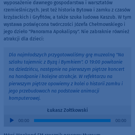
wyposażenie dawnego gospodarstwa i warsztatów
rzemieślniczych. Jest też historia Bytowa i zamku z czasów
krzyżackich i Gryfitów, a także szuka ludowa Kaszub. W tym
wystawa poświęcona twórczości Józefa Chełmowskiego i
jego dzieło "Panorama Apokalipsy". Nie zabraknie również
atrakcji dla dzieci:
Dla najmłodszych przygotowaliśmy grę muzealną "Na
szlaku tajemnic z Byzą i Bymkiem". O 19:00 powitanie
na dziedzińcu, następnie na pierwszym piętrze koncert
na handpanie i kolejne atrakcje. W refektarzu na
pierwszym piętrze opowiemy z kolei o historii zamku i
jego przebudowach na podstawie animacji
komputerowej.
Łukasz Zołtkowski
Audio
00:00
00:00
Player