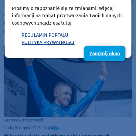
Gmina Parchowo
Prosimy o zapoznanie się ze zmianami. Więcej
środa, 5 sierpnia 2026, 07:01
informacji na temat przetwarzania Twoich danych
Pierwszy Żłobek Gminny w Parchowie oficjalnie
osobowych znajdziesz tutaj:
otwarty. Placówka może przyjąć do 20 dzieci
REGULAMIN PORTALU
POLITYKA PRYWATNOŚCI
Zamknij okno
Sport
Powiat Bytowski
środa, 5 sierpnia 2026, 06:48
4