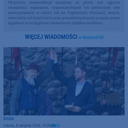
FM/portalu weekendfm.pl wyrażonej na piśmie pod rygorem
nieważności: kopiowanie, rozpowszechnianie lub jakiekolwiek inne
wykorzystywanie w całości lub we fragmentach informacji, danych,
materiałów lub innych treści poza przewidzianymi przez przepisy prawa
wyjątkami, w szczególności dozwolonym użytkiem osobistym.
WIĘCEJ WIADOMOŚCI
w Weekend FM
Bytów
sobota, 8 sierpnia 2026, 13:38
54