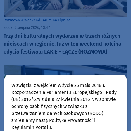
Rozmowy w Weekend FM
Gmina Lipnica
środa, 5 sierpnia 2026, 13:47
Trzy dni kulturalnych wydarzeń w trzech różnych
miejscach w regionie. Już w ten weekend kolejna
edycja festiwalu LAKIE - ŁĄCZE (ROZMOWA)
W związku z wejściem w życie 25 maja 2018 r.
Rozporządzenia Parlamentu Europejskiego i Rady
(UE) 2016/679 z dnia 27 kwietnia 2016 r. w sprawie
ochrony osób fizycznych w związku z
przetwarzaniem danych osobowych (RODO)
zmieniamy naszą Politykę Prywatności i
Regulamin Portalu.