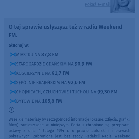
Pokaż e-mail
O tej sprawie usłyszysz też w radiu Weekend
FM.
Słuchaj w:
87,8 FM
MIASTKU NA
90,9 FM
STAROGARDZIE GDAŃSKIM NA
91,7 FM
KOŚCIERZYNIE NA
92,6 FM
SĘPÓLNIE KRAJEŃSKIM NA
99,30 FM
CHOJNICACH, CZŁUCHOWIE I TUCHOLI NA
105,8 FM
BYTOWIE NA
Wszelkie materiały (w szczególności informacje lokalne, zdjęcia, grafiki,
filmy) zamieszczone w niniejszym Portalu chronione są przepisami
ustawy z dnia 4 lutego 1994 r. o prawie autorskim i prawach
pokrewnych. Zabronione jest bez zgody Redakcji Radia Weekend