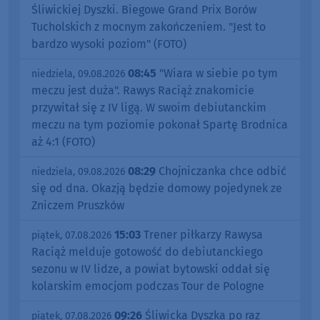
Śliwickiej Dyszki. Biegowe Grand Prix Borów
Tucholskich z mocnym zakończeniem. "Jest to
bardzo wysoki poziom" (FOTO)
08:45
"Wiara w siebie po tym
niedziela, 09.08.2026
meczu jest duża". Rawys Raciąż znakomicie
przywitał się z IV ligą. W swoim debiutanckim
meczu na tym poziomie pokonał Spartę Brodnica
aż 4:1 (FOTO)
08:29
Chojniczanka chce odbić
niedziela, 09.08.2026
się od dna. Okazją będzie domowy pojedynek ze
Zniczem Pruszków
15:03
Trener piłkarzy Rawysa
piątek, 07.08.2026
Raciąż melduje gotowość do debiutanckiego
sezonu w IV lidze, a powiat bytowski oddał się
kolarskim emocjom podczas Tour de Pologne
09:26
Śliwicka Dyszka po raz
piątek, 07.08.2026