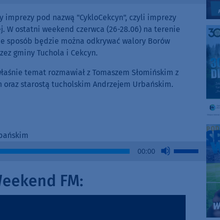
zy imprezy pod nazwą "CykloCekcyn", czyli imprezy
j. W ostatni weekend czerwca (26-28.06) na terenie
śnie sposób będzie można odkrywać walory Borów
zez gminy Tuchola i Cekcyn.
n właśnie temat rozmawiał z Tomaszem Słomińskim z
oraz starostą tucholskim Andrzejem Urbańskim.
rbańskim
Use
00:00
Up/Down
Arrow
Weekend FM:
keys
to
increase
or