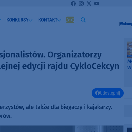
KONKURSY
KONTAKT
Wakacy
sjonalistów. Organizatorzy
Me
lejnej edycji rajdu CykloCekcyn
W
-
k
W
Udostępnij
rzystów, ale także dla biegaczy i kajakarzy.
orów.