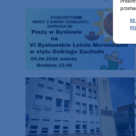
Prosim
przetw
RE
PO