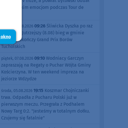
sezonu w IV lidze, a powiat bytowski oddał
się kolarskim emocjom podczas Tour de
Pologne
09:26
Śliwicka Dyszka po raz
piątek, 07.08.2026
dziesiąty. Jutrzejszy (8.08) bieg w gminie
 okno
Śliwice zakończy Grand Prix Borów
Tucholskich
09:10
Wodniacy Garczyn
piątek, 07.08.2026
zapraszają na Regaty o Puchar Wójta Gminy
Kościerzyna. W ten weekend impreza na
jeziorze Wdzydze
19:15
Koszmar Chojniczanki
środa, 05.08.2026
trwa. Odpadła z Pucharu Polski już w
pierwszym meczu. Przegrała z Podhalem
Nowy Targ 0:2. "Jesteśmy w totalnym dołku.
Czujemy się fatalnie"