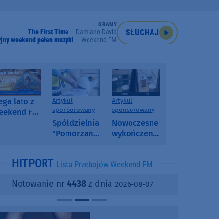
GRAMY
The First Time
Damiano David
SŁUCHAJ
jny weekend pełen muzyki
Weekend FM
ga lato z
Artykuł
Artykuł
sponsorowany
sponsorowany
eekend FM
 poranny
Spółdzielnia
Nowoczesne
onkurs w
"Pomorzanka"
wykończenia
eekend FM
w
ścian.
Człuchowie
Dlaczego
HITPORT
Lista Przebojów Weekend FM
informuje o
SPC, WPC i
przetargach
fornir
Notowanie nr
4438
z dnia
2026-08-07
i ofertach
kamienny
najmu
zyskują na
popularności?