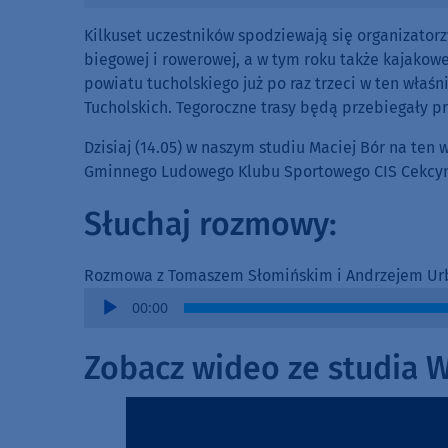
Kilkuset uczestników spodziewają się organizator
biegowej i rowerowej, a w tym roku także kajakowe
powiatu tucholskiego już po raz trzeci w ten wła
Tucholskich. Tegoroczne trasy będą przebiegały pr
Dzisiaj (14.05) w naszym studiu Maciej Bór na te
Gminnego Ludowego Klubu Sportowego CIS Cekcyn 
Słuchaj rozmowy:
Rozmowa z Tomaszem Słomińskim i Andrzejem U
Audio
00:00
Player
Zobacz wideo ze studia 