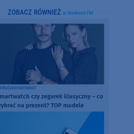
ZOBACZ RÓWNIEŻ
w Weekend FM
rtykuł sponsorowany
martwatch czy zegarek klasyczny – co
ybrać na prezent? TOP modele