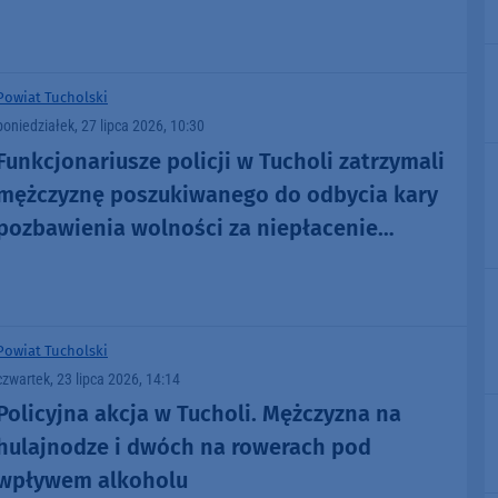
Powiat Tucholski
poniedziałek, 27 lipca 2026, 10:30
Funkcjonariusze policji w Tucholi zatrzymali
mężczyznę poszukiwanego do odbycia kary
pozbawienia wolności za niepłacenie
alimentów
Powiat Tucholski
czwartek, 23 lipca 2026, 14:14
Policyjna akcja w Tucholi. Mężczyzna na
hulajnodze i dwóch na rowerach pod
wpływem alkoholu