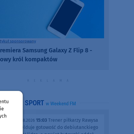
rtykuł sponsorowany
remiera Samsung Galaxy Z Flip 8 -
owy król kompaktów
entu
SPORT
w Weekend FM
ie
ych
15:03
Trener piłkarzy Rawysa
piątek, 07.08.2026
Raciąż melduje gotowość do debiutanckiego