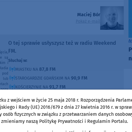
Maciej Bór
Pokaż e-mail
A
O tej sprawie usłyszysz też w radiu Weekend
P
FM.
ęcia,
n
ne są
Słuchaj w:
kim i
Radia
87,8 FM
MIASTKU NA
e pod
90,9 FM
STAROGARDZIE GDAŃSKIM NA
e lub
ntach
91,7 FM
KOŚCIERZYNIE NA
poza
ności
92,6 FM
SĘPÓLNIE KRAJEŃSKIM NA
zku z wejściem w życie 25 maja 2018 r. Rozporządzenia Parlam
99,30 FM
CHOJNICACH, CZŁUCHOWIE I TUCHOLI NA
skiego i Rady (UE) 2016/679 z dnia 27 kwietnia 2016 r. w spraw
105,8 FM
BYTOWIE NA
y osób fizycznych w związku z przetwarzaniem danych osobow
 zmieniamy naszą Politykę Prywatności i Regulamin Portalu.
DOMOŚCI
w Weekend FM