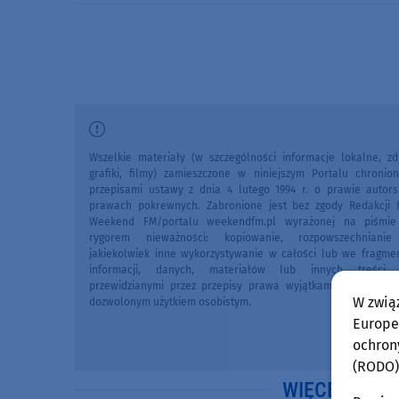
Wszelkie materiały (w szczególności informacje lokalne, zdj
grafiki, filmy) zamieszczone w niniejszym Portalu chronio
przepisami ustawy z dnia 4 lutego 1994 r. o prawie autors
prawach pokrewnych. Zabronione jest bez zgody Redakcji 
Weekend FM/portalu weekendfm.pl wyrażonej na piśmi
rygorem nieważności: kopiowanie, rozpowszechniani
jakiekolwiek inne wykorzystywanie w całości lub we fragme
informacji, danych, materiałów lub innych treści 
przewidzianymi przez przepisy prawa wyjątkami, w szczegól
W zwią
dozwolonym użytkiem osobistym.
Europej
ochron
(RODO)
WIĘCEJ WIA