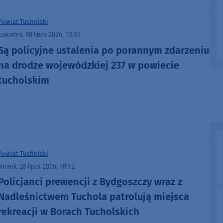
Powiat Tucholski
czwartek, 30 lipca 2026, 13:31
Są policyjne ustalenia po porannym zdarzeniu
na drodze wojewódzkiej 237 w powiecie
tucholskim
Powiat Tucholski
wtorek, 28 lipca 2026, 10:12
Policjanci prewencji z Bydgoszczy wraz z
Nadleśnictwem Tuchola patrolują miejsca
rekreacji w Borach Tucholskich