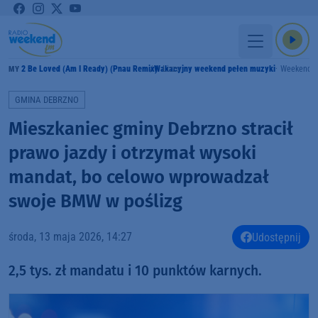
2 Be Loved (Am I Ready) (Pnau Remix)
Wakacyjny weekend pełen muzyki
Lizzo
Weekend 
RAMY
GMINA DEBRZNO
Mieszkaniec gminy Debrzno stracił
prawo jazdy i otrzymał wysoki
mandat, bo celowo wprowadzał
swoje BMW w poślizg
środa, 13 maja 2026, 14:27
Udostępnij
2,5 tys. zł mandatu i 10 punktów karnych.