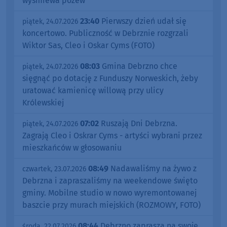
wyśmiewa pozew
23:40
Pierwszy dzień udał się
piątek, 24.07.2026
koncertowo. Publiczność w Debrznie rozgrzali
Wiktor Sas, Cleo i Oskar Cyms (FOTO)
08:03
Gmina Debrzno chce
piątek, 24.07.2026
sięgnąć po dotację z Funduszy Norweskich, żeby
uratować kamienicę willową przy ulicy
Królewskiej
07:02
Ruszają Dni Debrzna.
piątek, 24.07.2026
Zagrają Cleo i Oskrar Cyms - artyści wybrani przez
mieszkańców w głosowaniu
08:49
Nadawaliśmy na żywo z
czwartek, 23.07.2026
Debrzna i zapraszaliśmy na weekendowe święto
gminy. Mobilne studio w nowo wyremontowanej
baszcie przy murach miejskich (ROZMOWY, FOTO)
08:44
Debrzno zaprasza na swoje
środa, 22.07.2026