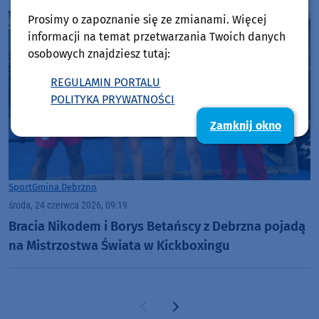
Prosimy o zapoznanie się ze zmianami. Więcej
informacji na temat przetwarzania Twoich danych
osobowych znajdziesz tutaj:
REGULAMIN PORTALU
POLITYKA PRYWATNOŚCI
Zamknij okno
Sport
Gmina Debrzno
środa, 24 czerwca 2026, 09:19
Bracia Nikodem i Borys Betańscy z Debrzna pojadą
na Mistrzostwa Świata w Kickboxingu
Poprzednia strona
Następna strona