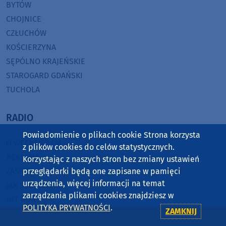
BYTÓW
CHOJNICE
CZŁUCHÓW
KOŚCIERZYNA
SĘPÓLNO KRAJEŃSKIE
STAROGARD GDAŃSKI
TUCHOLA
RADIO
Powiadomienie o plikach cookie Strona korzysta
O WEEKEND FM
z plików cookies do celów statystycznych.
REKLAMA
Korzystając z naszych stron bez zmiany ustawień
ZASIĘG
przeglądarki będą one zapisane w pamięci
urządzenia, więcej informacji na temat
JAK SŁUCHAĆ?
zarządzania plikami cookies znajdziesz w
HIT-PORT
POLITYKA PRYWATNOŚCI
.
ZAMKNIJ
GRALIŚMY W WEEKEND FM