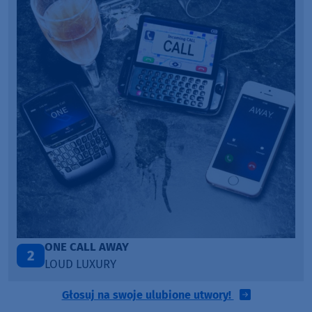
Talk To You
3
ANOTR ft. 54 Ultra
Głosuj na swoje ulubione utwory!