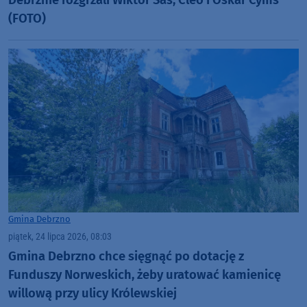
Debrznie rozgrzali Wiktor Sas, Cleo i Oskar Cyms
(FOTO)
Gmina Debrzno
piątek, 24 lipca 2026, 08:03
Gmina Debrzno chce sięgnąć po dotację z
Funduszy Norweskich, żeby uratować kamienicę
willową przy ulicy Królewskiej