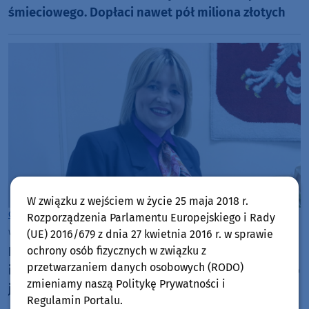
śmieciowego. Dopłaci nawet pół miliona złotych
W związku z wejściem w życie 25 maja 2018 r.
Gmina Debrzno
Rozporządzenia Parlamentu Europejskiego i Rady
wtorek, 14 lipca 2026, 08:37
(UE) 2016/679 z dnia 27 kwietnia 2016 r. w sprawie
Burmistrz Debrzna Marta Urbańska z absolutorium
ochrony osób fizycznych w związku z
przetwarzaniem danych osobowych (RODO)
i wotum zaufania. Przy drugim głosowaniu nie było
zmieniamy naszą Politykę Prywatności i
jednomyślności
Regulamin Portalu.