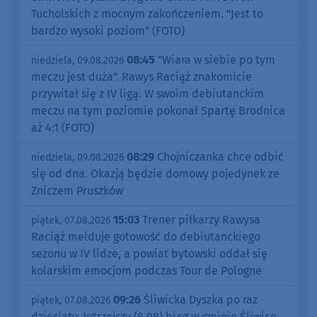
Tucholskich z mocnym zakończeniem. "Jest to
bardzo wysoki poziom" (FOTO)
08:45
"Wiara w siebie po tym
niedziela, 09.08.2026
meczu jest duża". Rawys Raciąż znakomicie
przywitał się z IV ligą. W swoim debiutanckim
meczu na tym poziomie pokonał Spartę Brodnica
aż 4:1 (FOTO)
08:29
Chojniczanka chce odbić
niedziela, 09.08.2026
się od dna. Okazją będzie domowy pojedynek ze
Zniczem Pruszków
15:03
Trener piłkarzy Rawysa
piątek, 07.08.2026
Raciąż melduje gotowość do debiutanckiego
sezonu w IV lidze, a powiat bytowski oddał się
kolarskim emocjom podczas Tour de Pologne
09:26
Śliwicka Dyszka po raz
piątek, 07.08.2026
dziesiąty. Jutrzejszy (8.08) bieg w gminie Śliwice