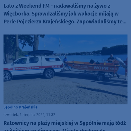
Lato z Weekend FM - nadawaliśmy na żywo z
Więcborka. Sprawdzaliśmy jak wakacje mijają w
Perle Pojezierza Krajeńskiego. Zapowiadaliśmy też
Dni Więcborka (ROZMOWY, FOTO)
Sępólno Krajeńskie
czwartek, 6 sierpnia 2026, 11:32
Ratownicy na plaży miejskiej w Sępólnie mają łódź