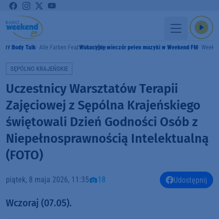
Body Talk
Alle Farben Feat. Rene Miller
Wakacyjny wieczór pełen muzyki w Weekend FM
Weeke
AMY
SĘPÓLNO KRAJEŃSKIE
Uczestnicy Warsztatów Terapii
Zajęciowej z Sępólna Krajeńskiego
świętowali Dzień Godności Osób z
Niepełnosprawnością Intelektualną
(FOTO)
piątek, 8 maja 2026, 11:35
18
Udostępnij
Wczoraj (07.05).