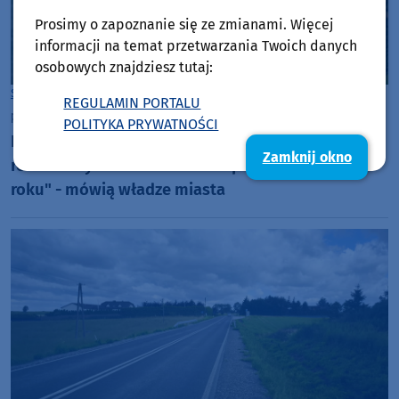
Prosimy o zapoznanie się ze zmianami. Więcej
informacji na temat przetwarzania Twoich danych
osobowych znajdziesz tutaj:
Sępólno Krajeńskie
REGULAMIN PORTALU
poniedziałek, 3 sierpnia 2026, 07:32
POLITYKA PRYWATNOŚCI
Radni Sępólna Krajeńskiego domagają się
Zamknij okno
rozbudowy kolumbarium. "Dopiero w przyszłym
roku" - mówią władze miasta