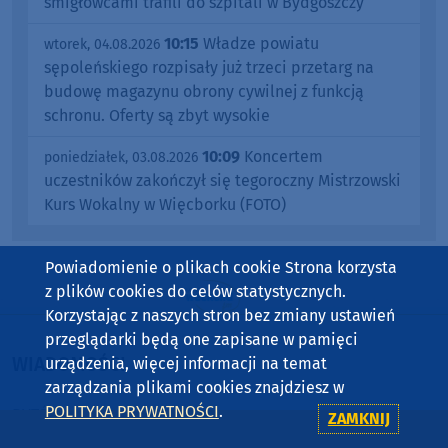
śmigłowcami trafili do szpitali w Bydgoszczy
10:15
Władze powiatu
wtorek, 04.08.2026
sępoleńskiego rozpisały już trzeci przetarg na
budowę magazynu obrony cywilnej z funkcją
schronu. Oferty są zbyt wysokie
10:09
Koncertem
poniedziałek, 03.08.2026
uczestników zakończył się tegoroczny Mistrzowski
Kurs Wokalny w Więcborku (FOTO)
Powiadomienie o plikach cookie Strona korzysta
z plików cookies do celów statystycznych.
Korzystając z naszych stron bez zmiany ustawień
przeglądarki będą one zapisane w pamięci
WIADOMOŚCI
urządzenia, więcej informacji na temat
zarządzania plikami cookies znajdziesz w
POLITYKA PRYWATNOŚCI
.
BYTÓW
ZAMKNIJ
CHOJNICE