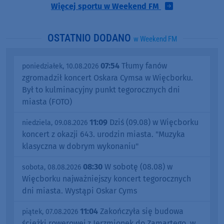
Więcej sportu w Weekend FM
OSTATNIO DODANO
w Weekend FM
07:54
Tłumy fanów
poniedziałek, 10.08.2026
zgromadził koncert Oskara Cymsa w Więcborku.
Był to kulminacyjny punkt tegorocznych dni
miasta (FOTO)
11:09
Dziś (09.08) w Więcborku
niedziela, 09.08.2026
koncert z okazji 643. urodzin miasta. "Muzyka
klasyczna w dobrym wykonaniu"
08:30
W sobotę (08.08) w
sobota, 08.08.2026
Więcborku najważniejszy koncert tegorocznych
dni miasta. Wystąpi Oskar Cyms
11:04
Zakończyła się budowa
piątek, 07.08.2026
ścieżki rowerowej z Jerzmionek do Zamartego, w