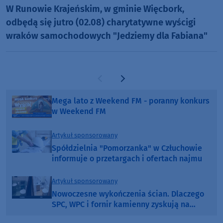
W Runowie Krajeńskim, w gminie Więcbork,
odbędą się jutro (02.08) charytatywne wyścigi
wraków samochodowych "Jedziemy dla Fabiana"
Poprzednia strona
Następna strona
Mega lato z Weekend FM - poranny konkurs
w Weekend FM
Artykuł sponsorowany
Spółdzielnia "Pomorzanka" w Człuchowie
informuje o przetargach i ofertach najmu
Artykuł sponsorowany
Nowoczesne wykończenia ścian. Dlaczego
SPC, WPC i fornir kamienny zyskują na
popularności?