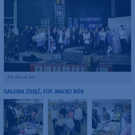
fot. Maciej Bór
GALERIA ZDJĘĆ, FOT. MACIEJ BÓR