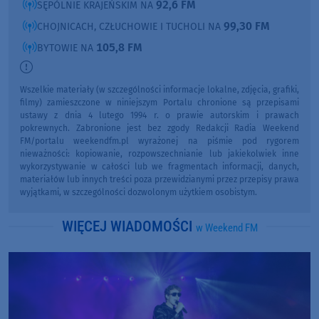
92,6 FM
SĘPÓLNIE KRAJEŃSKIM NA
99,30 FM
CHOJNICACH, CZŁUCHOWIE I TUCHOLI NA
105,8 FM
BYTOWIE NA
Wszelkie materiały (w szczególności informacje lokalne, zdjęcia, grafiki,
filmy) zamieszczone w niniejszym Portalu chronione są przepisami
ustawy z dnia 4 lutego 1994 r. o prawie autorskim i prawach
pokrewnych. Zabronione jest bez zgody Redakcji Radia Weekend
FM/portalu weekendfm.pl wyrażonej na piśmie pod rygorem
nieważności: kopiowanie, rozpowszechnianie lub jakiekolwiek inne
wykorzystywanie w całości lub we fragmentach informacji, danych,
materiałów lub innych treści poza przewidzianymi przez przepisy prawa
wyjątkami, w szczególności dozwolonym użytkiem osobistym.
WIĘCEJ WIADOMOŚCI
w Weekend FM