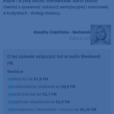
etapie i w porę ostrzec domowników. Warto zadbać
również o sprawność instalacji wentylacyjnej i kominowej
w budynkach - dodają strażacy.
Klaudia Cieplińska - Bednarek
Pokaż e-mail
O tej sprawie usłyszysz też w radiu Weekend
FM.
Słuchaj w:
87,8 FM
MIASTKU NA
90,9 FM
STAROGARDZIE GDAŃSKIM NA
91,7 FM
KOŚCIERZYNIE NA
92,6 FM
SĘPÓLNIE KRAJEŃSKIM NA
99,30 FM
CHOJNICACH, CZŁUCHOWIE I TUCHOLI NA