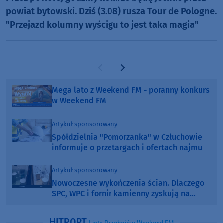
powiat bytowski. Dziś (3.08) rusza Tour de Pologne.
"Przejazd kolumny wyścigu to jest taka magia"
Poprzednia strona
Następna strona
Mega lato z Weekend FM - poranny konkurs
w Weekend FM
Artykuł sponsorowany
Spółdzielnia "Pomorzanka" w Człuchowie
informuje o przetargach i ofertach najmu
Artykuł sponsorowany
Nowoczesne wykończenia ścian. Dlaczego
SPC, WPC i fornir kamienny zyskują na
popularności?
HITPORT