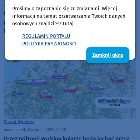
poniedziałek, 3 sierpnia 2026, 13:32
76
Prosimy o zapoznanie się ze zmianami. Więcej
Nadawaliśmy na żywo z Tour de Pologne. Kolarze
informacji na temat przetwarzania Twoich danych
przejechali przez powiat bytowski. Sprawdzaliśmy
osobowych znajdziesz tutaj:
jak na wyścig oczekiwali w Bytowie i
REGULAMIN PORTALU
Kołczygłowach. "Cały kolarski świat na nas patrzy"
POLITYKA PRYWATNOŚCI
(RELACJE, FOTO)
Zamknij okno
Powiat Bytowski
poniedziałek, 3 sierpnia 2026, 07:05
Przez półtorej godziny kolarze będą jechać przez