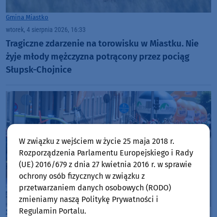
Gmina Miastko
wtorek, 4 sierpnia 2026, 16:33
Tragiczne zdarzenie na torowisku w Miastku. Nie
żyje młody mężczyzna potrącony przez pociąg
Słupsk-Chojnice
W związku z wejściem w życie 25 maja 2018 r.
Rozporządzenia Parlamentu Europejskiego i Rady
(UE) 2016/679 z dnia 27 kwietnia 2016 r. w sprawie
ochrony osób fizycznych w związku z
przetwarzaniem danych osobowych (RODO)
zmieniamy naszą Politykę Prywatności i
Regulamin Portalu.
Sport
Powiat Bytowski