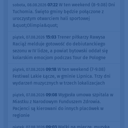
07:22
W ten weekend (8-9.08) Dni
sobota, 08.08.2026
Tuchomia. Święto gminy będzie połączone z
uroczystym otwarciem hali sportowej
&quot;Olimpia&quot;
15:03
Trener piłkarzy Rawysa
piątek, 07.08.2026
Raciąż melduje gotowość do debiutanckiego
sezonu w IV lidze, a powiat bytowski oddał się
kolarskim emocjom podczas Tour de Pologne
09:18
W ten weekend (7-9.08)
piątek, 07.08.2026
Festiwal Lakie Łącze, w gminie Lipnica. Trzy dni
wydarzeń muzycznych w trzech lokalizacjach
09:08
Wygasła umowa szpitala w
piątek, 07.08.2026
Miastku z Narodowym Funduszem Zdrowia.
Pacjenci są kierowani do innych placówek w
regionie
09:03
Walki na miecze, muzyka
piątek, 07.08.2026