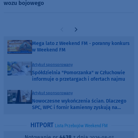
wozu bojowego
Poprzednia strona
Następna strona
Mega lato z Weekend FM - poranny konkurs
w Weekend FM
Artykuł sponsorowany
Spółdzielnia "Pomorzanka" w Człuchowie
informuje o przetargach i ofertach najmu
Artykuł sponsorowany
Nowoczesne wykończenia ścian. Dlaczego
SPC, WPC i fornir kamienny zyskują na
popularności?
HITPORT
Lista Przebojów Weekend FM
Notowanie nr
4438
z dnia
2026-08-07