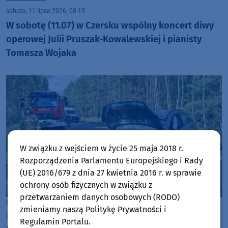
sobota, 11 lipca 2026, 08:15
W sobotę (11.07) w Czersku wspólny koncert diwy
operowej Julii Pruszak-Kowalewskiej i pianisty
Tomasza Wojaka
W związku z wejściem w życie 25 maja 2018 r.
Rozporządzenia Parlamentu Europejskiego i Rady
(UE) 2016/679 z dnia 27 kwietnia 2016 r. w sprawie
ochrony osób fizycznych w związku z
przetwarzaniem danych osobowych (RODO)
Gmina Czersk
zmieniamy naszą Politykę Prywatności i
piątek, 10 lipca 2026, 19:05
Regulamin Portalu.