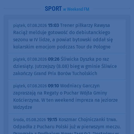
SPORT
w Weekend FM
15:03
Trener piłkarzy Rawysa
piątek, 07.08.2026
Raciąż melduje gotowość do debiutanckiego
sezonu w IV lidze, a powiat bytowski oddał się
kolarskim emocjom podczas Tour de Pologne
09:26
Śliwicka Dyszka po raz
piątek, 07.08.2026
dziesiąty. Jutrzejszy (8.08) bieg w gminie Śliwice
zakończy Grand Prix Borów Tucholskich
09:10
Wodniacy Garczyn
piątek, 07.08.2026
zapraszają na Regaty o Puchar Wójta Gminy
Kościerzyna. W ten weekend impreza na jeziorze
Wdzydze
19:15
Koszmar Chojniczanki trwa.
środa, 05.08.2026
Odpadła z Pucharu Polski już w pierwszym meczu.
Przegrała z Podhalem Nowy Targ 0:2. "Jesteśmy w