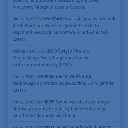
otwarty na budowie mieszkań Społecznej
Inicjatywy Mieszkaniowej w Czersku
07:40
Powstaje kolejny odcinek
niedziela, 02.08.2026
drogi Kłodnia - Kwieki w gminie Czersk. To
wspólna inwestycja samorządu i nadleśnictwa
Czersk
20:13
Święto Powiatu
sobota, 01.08.2026
Chojnickiego. Wojtal w gminie Czersk
rozbrzmiewał muzyką (FOTO)
19:03
Dachowanie auta
środa, 29.07.2026
osobowego na drodze wojewódzkiej 237 w gminie
Czersk
18:57
Szybki wyrok dla pijanego
środa, 22.07.2026
kierowcy z gminy Czersk. Sąd orzekł dla niego
karę bezwzględnego więzienia
11:03
Jechał po alkoholu i uderzył
środa, 22.07.2026