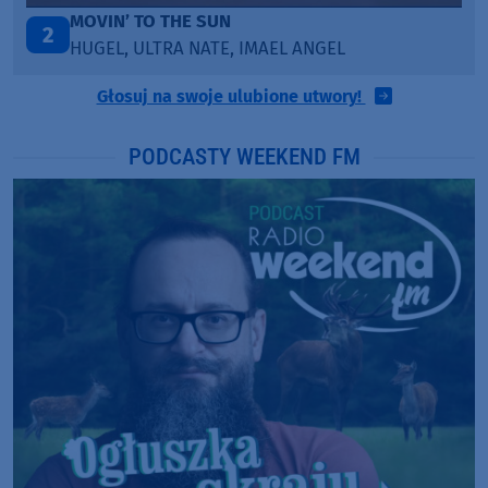
LEGENDARY LOVERS (SAVE ME)
3
KATY PERRY & CHIEF KEEF
Głosuj na swoje ulubione utwory!
PODCASTY WEEKEND FM