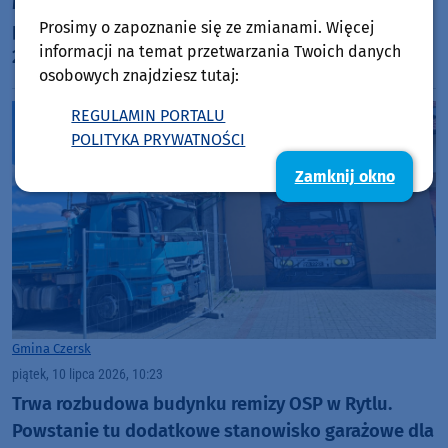
Młody kierowca Hyundaia nie zapanował nad
Prosimy o zapoznanie się ze zmianami. Więcej
pojazdem. Dachowanie na drodze wojewódzkiej
informacji na temat przetwarzania Twoich danych
237 w gminie Czersk
osobowych znajdziesz tutaj:
REGULAMIN PORTALU
POLITYKA PRYWATNOŚCI
Zamknij okno
Gmina Czersk
piątek, 10 lipca 2026, 10:23
Trwa rozbudowa budynku remizy OSP w Rytlu.
Powstanie tu dodatkowe stanowisko garażowe dla