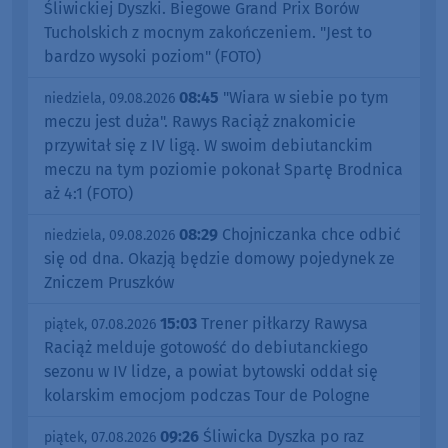
Śliwickiej Dyszki. Biegowe Grand Prix Borów
Tucholskich z mocnym zakończeniem. "Jest to
bardzo wysoki poziom" (FOTO)
08:45
"Wiara w siebie po tym
niedziela, 09.08.2026
meczu jest duża". Rawys Raciąż znakomicie
przywitał się z IV ligą. W swoim debiutanckim
meczu na tym poziomie pokonał Spartę Brodnica
aż 4:1 (FOTO)
08:29
Chojniczanka chce odbić
niedziela, 09.08.2026
się od dna. Okazją będzie domowy pojedynek ze
Zniczem Pruszków
15:03
Trener piłkarzy Rawysa
piątek, 07.08.2026
Raciąż melduje gotowość do debiutanckiego
sezonu w IV lidze, a powiat bytowski oddał się
kolarskim emocjom podczas Tour de Pologne
09:26
Śliwicka Dyszka po raz
piątek, 07.08.2026