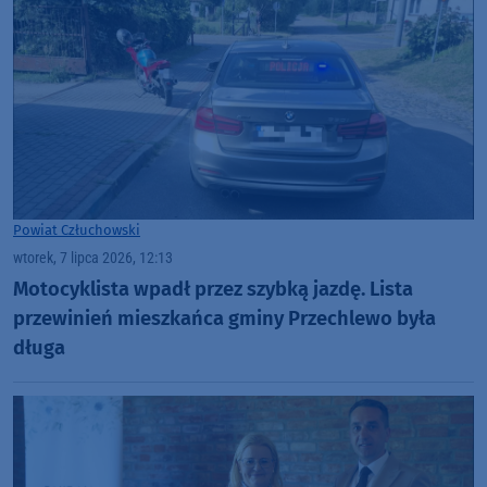
Powiat Człuchowski
wtorek, 7 lipca 2026, 12:13
Motocyklista wpadł przez szybką jazdę. Lista
przewinień mieszkańca gminy Przechlewo była
długa