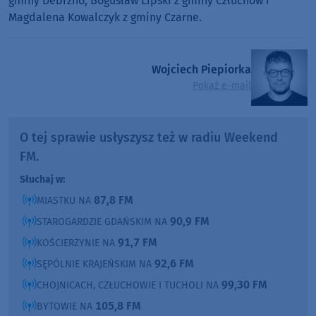
gminy Debrzno, Bogusław Lipski z gminy Człuchów i
Magdalena Kowalczyk z gminy Czarne.
Wojciech Piepiorka
Pokaż e-mail
O tej sprawie usłyszysz też w radiu Weekend
FM.
Słuchaj w:
87,8 FM
MIASTKU NA
90,9 FM
STAROGARDZIE GDAŃSKIM NA
91,7 FM
KOŚCIERZYNIE NA
92,6 FM
SĘPÓLNIE KRAJEŃSKIM NA
99,30 FM
CHOJNICACH, CZŁUCHOWIE I TUCHOLI NA
105,8 FM
BYTOWIE NA