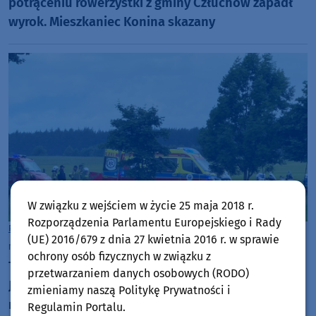
potrąceniu rowerzystki z gminy Człuchów zapadł
wyrok. Mieszkaniec Konina skazany
W związku z wejściem w życie 25 maja 2018 r.
Rozporządzenia Parlamentu Europejskiego i Rady
Powiat Człuchowski
(UE) 2016/679 z dnia 27 kwietnia 2016 r. w sprawie
niedziela, 14 czerwca 2026, 17:10
ochrony osób fizycznych w związku z
Tragedia podczas zawodów Triathlon Przechlewo.
przetwarzaniem danych osobowych (RODO)
Jeden z uczestników zmarł na trasie mimo
zmieniamy naszą Politykę Prywatności i
reanimacji
Regulamin Portalu.