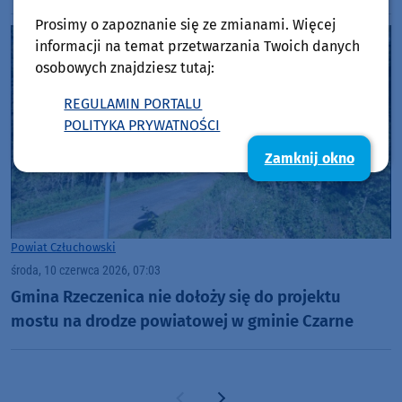
Prosimy o zapoznanie się ze zmianami. Więcej
informacji na temat przetwarzania Twoich danych
osobowych znajdziesz tutaj:
REGULAMIN PORTALU
POLITYKA PRYWATNOŚCI
Zamknij okno
Powiat Człuchowski
środa, 10 czerwca 2026, 07:03
Gmina Rzeczenica nie dołoży się do projektu
mostu na drodze powiatowej w gminie Czarne