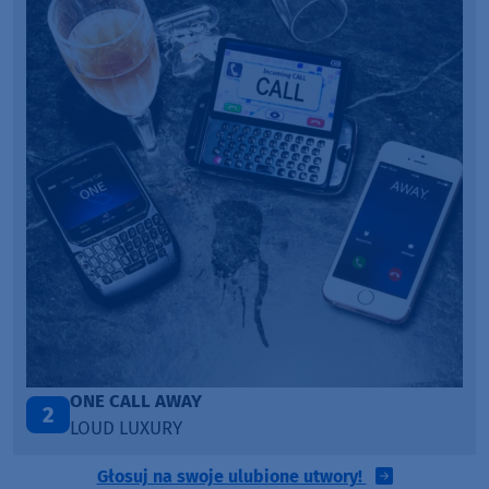
Talk To You
3
ANOTR ft. 54 Ultra
Głosuj na swoje ulubione utwory!