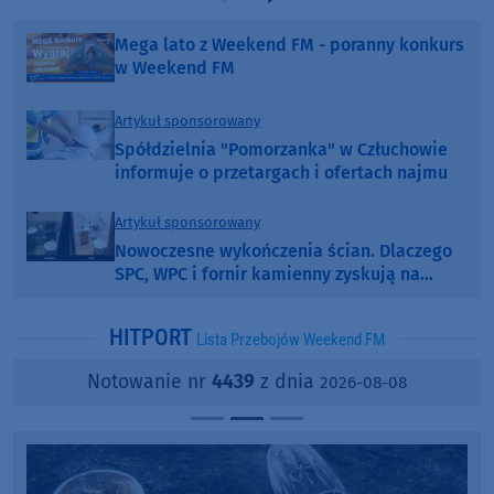
Poprzednia strona
Następna strona
Mega lato z Weekend FM - poranny konkurs
w Weekend FM
Artykuł sponsorowany
Spółdzielnia "Pomorzanka" w Człuchowie
informuje o przetargach i ofertach najmu
Artykuł sponsorowany
Nowoczesne wykończenia ścian. Dlaczego
SPC, WPC i fornir kamienny zyskują na
popularności?
HITPORT
Lista Przebojów Weekend FM
Notowanie nr
4439
z dnia
2026-08-08