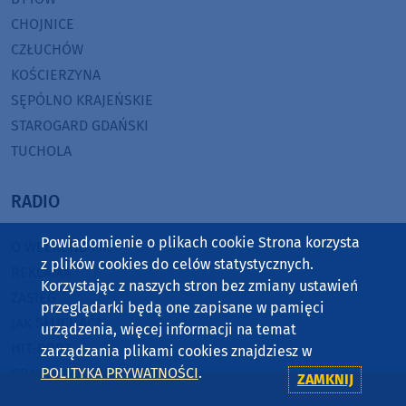
CHOJNICE
CZŁUCHÓW
KOŚCIERZYNA
SĘPÓLNO KRAJEŃSKIE
STAROGARD GDAŃSKI
TUCHOLA
RADIO
Powiadomienie o plikach cookie Strona korzysta
O WEEKEND FM
z plików cookies do celów statystycznych.
REKLAMA
Korzystając z naszych stron bez zmiany ustawień
ZASIĘG
przeglądarki będą one zapisane w pamięci
JAK SŁUCHAĆ?
urządzenia, więcej informacji na temat
HIT-PORT
zarządzania plikami cookies znajdziesz w
POLITYKA PRYWATNOŚCI
.
GRALIŚMY W WEEKEND FM
ZAMKNIJ