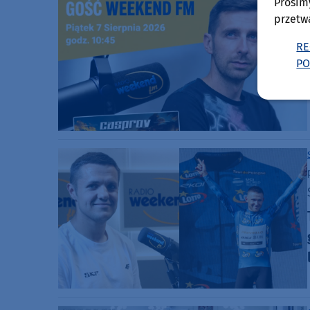
Prosim
przetw
RE
PO