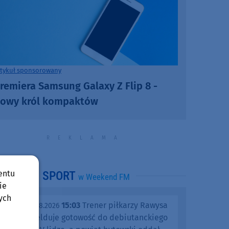
rtykuł sponsorowany
remiera Samsung Galaxy Z Flip 8 -
owy król kompaktów
entu
SPORT
w Weekend FM
ie
ych
15:03
Trener piłkarzy Rawysa
piątek, 07.08.2026
Raciąż melduje gotowość do debiutanckiego