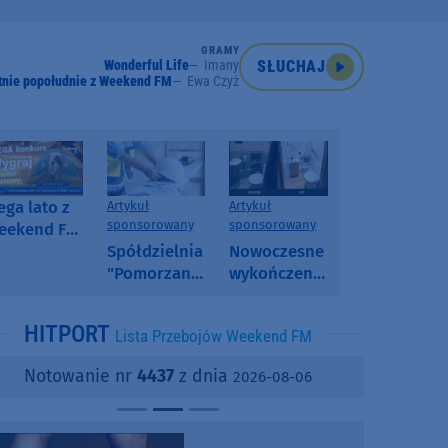
GRAMY
Wonderful Life
Imany
SŁUCHAJ
tnie popołudnie z Weekend FM
Ewa Czyż
ga lato z
Artykuł
Artykuł
sponsorowany
sponsorowany
eekend FM
 poranny
Spółdzielnia
Nowoczesne
onkurs w
"Pomorzanka"
wykończenia
eekend FM
w
ścian.
Człuchowie
Dlaczego
HITPORT
Lista Przebojów Weekend FM
informuje o
SPC, WPC i
przetargach
fornir
Notowanie nr
4437
z dnia
2026-08-06
i ofertach
kamienny
najmu
zyskują na
popularności?