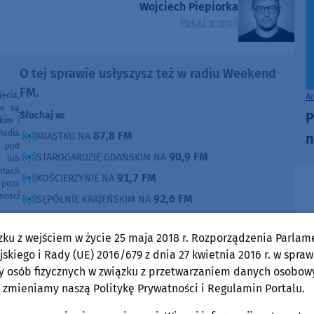
Wojciech Piepiorka
Pokaż e-mail
O tej sprawie usłyszysz też w radiu Weekend
FM.
ęcia,
A
ne są
P
Słuchaj w:
kim i
Radia
87,8 FM
n
MIASTKU NA
e pod
90,9 FM
STAROGARDZIE GDAŃSKIM NA
e lub
ntach
91,7 FM
KOŚCIERZYNIE NA
poza
ności
92,6 FM
SĘPÓLNIE KRAJEŃSKIM NA
99,30 FM
CHOJNICACH, CZŁUCHOWIE I TUCHOLI NA
zku z wejściem w życie 25 maja 2018 r. Rozporządzenia Parlam
105,8 FM
BYTOWIE NA
skiego i Rady (UE) 2016/679 z dnia 27 kwietnia 2016 r. w spraw
y osób fizycznych w związku z przetwarzaniem danych osobow
DOMOŚCI
w Weekend FM
 zmieniamy naszą Politykę Prywatności i Regulamin Portalu.
Rozmowy w Weekend FM
Człuchów