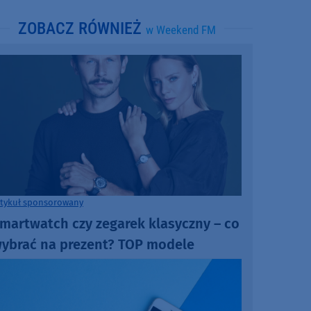
ZOBACZ RÓWNIEŻ
w Weekend FM
rtykuł sponsorowany
martwatch czy zegarek klasyczny – co
ybrać na prezent? TOP modele