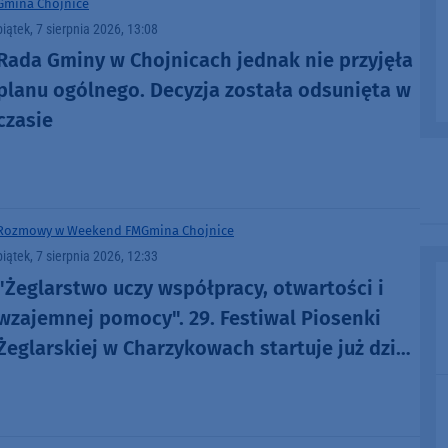
Gmina Chojnice
piątek, 7 sierpnia 2026, 13:08
Rada Gminy w Chojnicach jednak nie przyjęła
planu ogólnego. Decyzja została odsunięta w
czasie
Rozmowy w Weekend FM
Gmina Chojnice
piątek, 7 sierpnia 2026, 12:33
"Żeglarstwo uczy współpracy, otwartości i
wzajemnej pomocy". 29. Festiwal Piosenki
Żeglarskiej w Charzykowach startuje już dziś.
Szanty, gwiazdy i wyjątkowa atmosfera
(ROZMOWA)