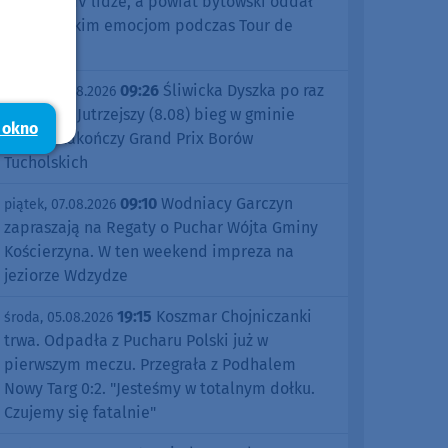
sezonu w IV lidze, a powiat bytowski oddał
się kolarskim emocjom podczas Tour de
Pologne
09:26
Śliwicka Dyszka po raz
piątek, 07.08.2026
dziesiąty. Jutrzejszy (8.08) bieg w gminie
 okno
Śliwice zakończy Grand Prix Borów
Tucholskich
09:10
Wodniacy Garczyn
piątek, 07.08.2026
zapraszają na Regaty o Puchar Wójta Gminy
Kościerzyna. W ten weekend impreza na
jeziorze Wdzydze
19:15
Koszmar Chojniczanki
środa, 05.08.2026
trwa. Odpadła z Pucharu Polski już w
pierwszym meczu. Przegrała z Podhalem
Nowy Targ 0:2. "Jesteśmy w totalnym dołku.
Czujemy się fatalnie"