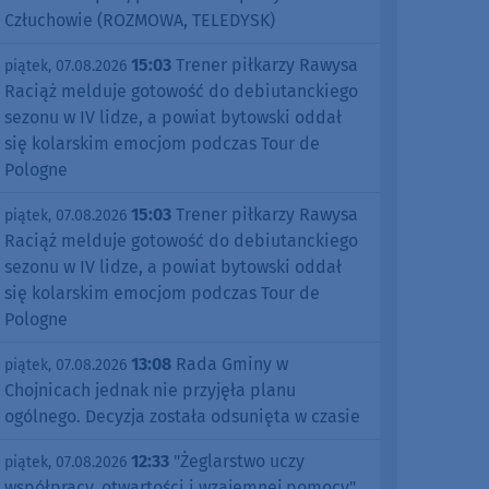
Człuchowie (ROZMOWA, TELEDYSK)
15:03
Trener piłkarzy Rawysa
piątek, 07.08.2026
Raciąż melduje gotowość do debiutanckiego
sezonu w IV lidze, a powiat bytowski oddał
się kolarskim emocjom podczas Tour de
Pologne
15:03
Trener piłkarzy Rawysa
piątek, 07.08.2026
Raciąż melduje gotowość do debiutanckiego
sezonu w IV lidze, a powiat bytowski oddał
się kolarskim emocjom podczas Tour de
Pologne
13:08
Rada Gminy w
piątek, 07.08.2026
Chojnicach jednak nie przyjęła planu
ogólnego. Decyzja została odsunięta w czasie
12:33
"Żeglarstwo uczy
piątek, 07.08.2026
współpracy, otwartości i wzajemnej pomocy".