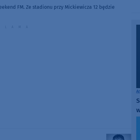
to
ekend FM. Ze stadionu przy Mickiewicza 12 będzie
increase
or
decrease
volume.
A
S
w