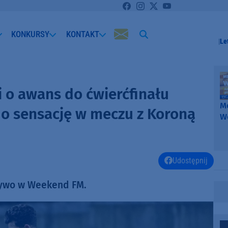
KONKURSY
KONTAKT
Le
i o awans do ćwierćfinału
Me
ę o sensację w meczu z Koroną
W
-
k
W
Udostępnij
żywo w Weekend FM.