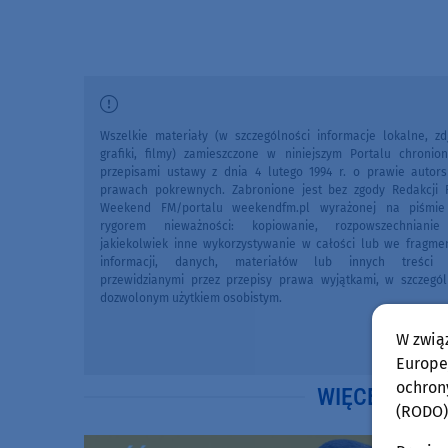
Wszelkie materiały (w szczególności informacje lokalne, zdj
grafiki, filmy) zamieszczone w niniejszym Portalu chronio
przepisami ustawy z dnia 4 lutego 1994 r. o prawie autors
prawach pokrewnych. Zabronione jest bez zgody Redakcji 
Weekend FM/portalu weekendfm.pl wyrażonej na piśmi
rygorem nieważności: kopiowanie, rozpowszechniani
jakiekolwiek inne wykorzystywanie w całości lub we fragme
informacji, danych, materiałów lub innych treści 
przewidzianymi przez przepisy prawa wyjątkami, w szczegól
dozwolonym użytkiem osobistym.
W zwią
Europej
ochron
WIĘCEJ WIA
(RODO)