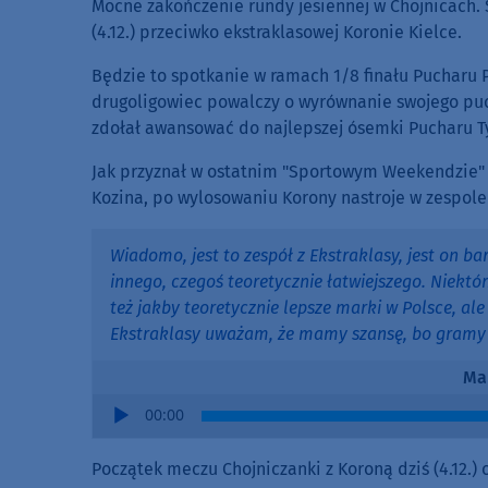
Mocne zakończenie rundy jesiennej w Chojnicach. 
(4.12.) przeciwko ekstraklasowej Koronie Kielce.
Będzie to spotkanie w ramach 1/8 finału Pucharu P
drugoligowiec powalczy o wyrównanie swojego puch
zdołał awansować do najlepszej ósemki Pucharu T
Jak przyznał w ostatnim "Sportowym Weekendzie"
Kozina, po wylosowaniu Korony nastroje w zespole
Wiadomo, jest to zespół z Ekstraklasy, jest on ba
innego, czegoś teoretycznie łatwiejszego. Niektó
też jakby teoretycznie lepsze marki w Polsce, ale
Ekstraklasy uważam, że mamy szansę, bo gramy 
Ma
Audio
00:00
Player
Początek meczu Chojniczanki z Koroną dziś (4.12.) o