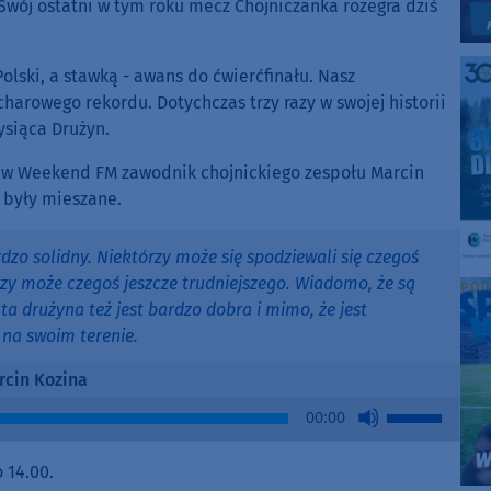
Swój ostatni w tym roku mecz Chojniczanka rozegra dziś
olski, a stawką - awans do ćwierćfinału. Nasz
arowego rekordu. Dotychczas trzy razy w swojej historii
ysiąca Drużyn.
 w Weekend FM zawodnik chojnickiego zespołu Marcin
 były mieszane.
rdzo solidny. Niektórzy może się spodziewali się czegoś
rzy może czegoś jeszcze trudniejszego. Wiadomo, że są
 ta drużyna też jest bardzo dobra i mimo, że jest
na swoim terenie.
rcin Kozina
Use
00:00
Up/Down
Arrow
 14.00.
keys