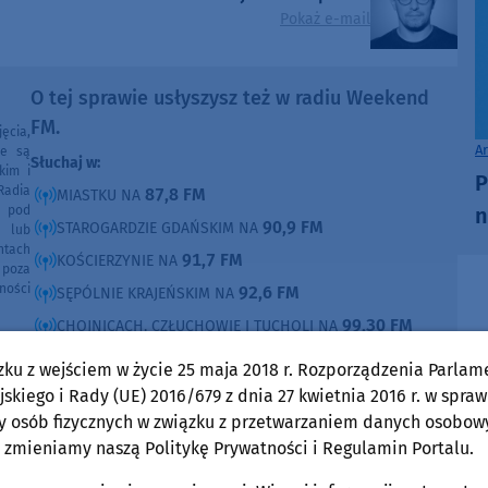
Pokaż e-mail
O tej sprawie usłyszysz też w radiu Weekend
FM.
ęcia,
A
ne są
Słuchaj w:
kim i
P
Radia
87,8 FM
MIASTKU NA
n
e pod
90,9 FM
STAROGARDZIE GDAŃSKIM NA
e lub
ntach
91,7 FM
KOŚCIERZYNIE NA
poza
ności
92,6 FM
SĘPÓLNIE KRAJEŃSKIM NA
99,30 FM
CHOJNICACH, CZŁUCHOWIE I TUCHOLI NA
105,8 FM
BYTOWIE NA
zku z wejściem w życie 25 maja 2018 r. Rozporządzenia Parlam
skiego i Rady (UE) 2016/679 z dnia 27 kwietnia 2016 r. w spraw
DOMOŚCI
w Weekend FM
y osób fizycznych w związku z przetwarzaniem danych osobow
 zmieniamy naszą Politykę Prywatności i Regulamin Portalu.
Gmina Człuchów