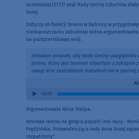
wczorajszej (27.11) sesji Rady Gminy Człuchów zł
Duraj.
Dotyczy on funkcji terenu w Dębnicy w przygotowy
niedopuszczaniu zabudowy radna argumentowała oc
na październikowej sesji.
Składam wniosek, aby Rada Gminy uwzględniła 
terenu, który jest terenem otwartym z zakazem z
uwagi oraz zastrzeżenia mieszkańców w spornej s
Al
Audio
00:00
Player
Argumentowała Alina Stolpa.
Wniosek radnej na gorąco poparli inni rajcy - Rem
Prądzińska. Przewodnicząca rady Anna Duraj zapewn
rozpatrzony".