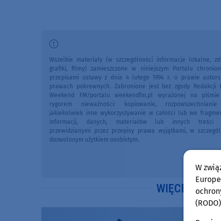
Wszelkie materiały (w szczególności informacje lokalne, zdj
grafiki, filmy) zamieszczone w niniejszym Portalu chronio
przepisami ustawy z dnia 4 lutego 1994 r. o prawie autors
prawach pokrewnych. Zabronione jest bez zgody Redakcji 
Weekend FM/portalu weekendfm.pl wyrażonej na piśmi
rygorem nieważności: kopiowanie, rozpowszechniani
jakiekolwiek inne wykorzystywanie w całości lub we fragme
informacji, danych, materiałów lub innych treści 
przewidzianymi przez przepisy prawa wyjątkami, w szczegól
dozwolonym użytkiem osobistym.
W zwią
Europej
WIĘCEJ WIA
ochron
(RODO)