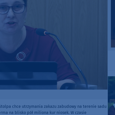
tolpa chce utrzymania zakazu zabudowy na terenie sadu
rma na blisko pół miliona kur niosek. W czasie