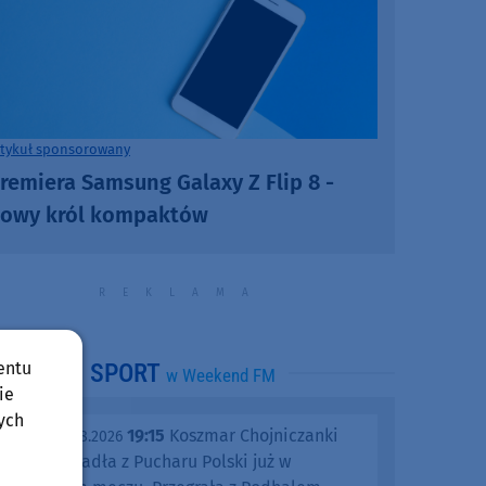
rtykuł sponsorowany
remiera Samsung Galaxy Z Flip 8 -
owy król kompaktów
entu
SPORT
w Weekend FM
ie
ych
19:15
Koszmar Chojniczanki
środa, 05.08.2026
trwa. Odpadła z Pucharu Polski już w