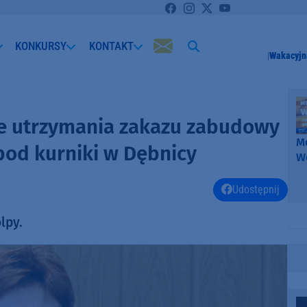
KONKURSY
KONTAKT
Wakacyjn
e utrzymania zakazu zabudowy
Me
pod kurniki w Dębnicy
W
-
k
Udostępnij
W
lpy.