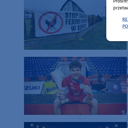
Prosim
przetw
RE
PO