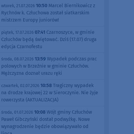
10:50
Marcel Biernikowicz z
wtorek, 21.07.2026
Rychnów k. Człuchowa został siatkarskim
mistrzem Europy juniorów!
07:41
Czarnoszyce, w gminie
piątek, 17.07.2026
Człuchów będą świętować. Dziś (17.07) druga
edycja Czarnofestu
13:59
Wypadek podczas prac
środa, 08.07.2026
polowych w Brzeźnie w gminie Człuchów.
Mężczyzna doznał urazu ręki
10:58
Tragiczny wypadek
czwartek, 02.07.2026
na drodze krajowej 22 w Sieroczynie. Nie żyje
rowerzysta (AKTUALIZACJA)
10:08
Wójt gminy Człuchów
środa, 01.07.2026
Paweł Gibczyński dostał podwyżkę. Nowe
wynagrodzenie będzie obowiązywało od
lipca