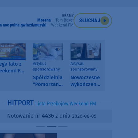
GRAMY
Morena
Tom Boxer
SŁUCHAJ
a noc pełna gwiazd/muzyki
Weekend FM
ga lato z
Artykuł
Artykuł
sponsorowany
sponsorowany
eekend FM
 poranny
Spółdzielnia
Nowoczesne
onkurs w
"Pomorzanka"
wykończenia
eekend FM
w
ścian.
Człuchowie
Dlaczego
HITPORT
Lista Przebojów Weekend FM
informuje o
SPC, WPC i
przetargach
fornir
Notowanie nr
4436
z dnia
2026-08-05
i ofertach
kamienny
najmu
zyskują na
popularności?