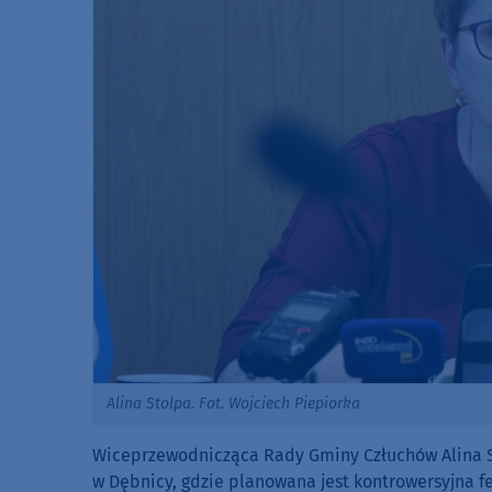
Alina Stolpa. Fot. Wojciech Piepiorka
Wiceprzewodnicząca Rady Gminy Człuchów Alina S
w Dębnicy, gdzie planowana jest kontrowersyjna fe