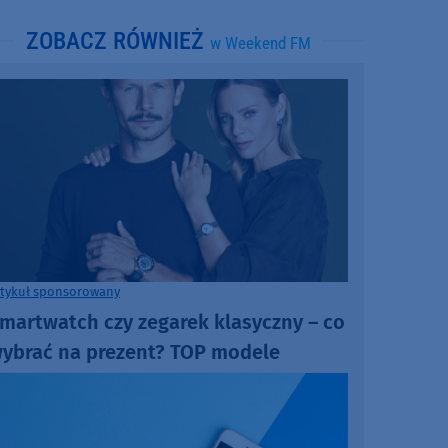
ZOBACZ RÓWNIEŻ
w Weekend FM
rtykuł sponsorowany
martwatch czy zegarek klasyczny – co
ybrać na prezent? TOP modele