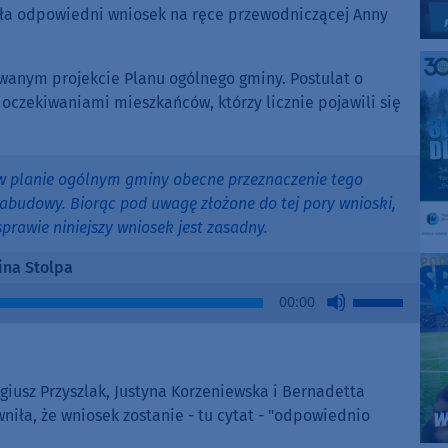
ożyła odpowiedni wniosek na ręce przewodniczącej Anny
wanym projekcie Planu ogólnego gminy. Postulat o
zekiwaniami mieszkańców, którzy licznie pojawili się
w planie ogólnym gminy obecne przeznaczenie tego
abudowy. Biorąc pod uwagę złożone do tej pory wnioski,
prawie niniejszy wniosek jest zasadny.
ina Stolpa
Use
00:00
Up/Down
Arrow
keys
to
igiusz Przyszlak, Justyna Korzeniewska i Bernadetta
increase
iła, że wniosek zostanie - tu cytat - "odpowiednio
or