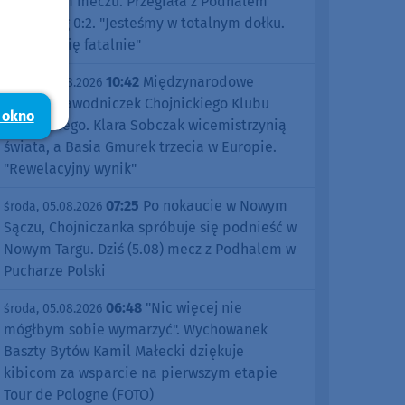
pierwszym meczu. Przegrała z Podhalem
Nowy Targ 0:2. "Jesteśmy w totalnym dołku.
Czujemy się fatalnie"
10:42
Międzynarodowe
środa, 05.08.2026
sukcesy zawodniczek Chojnickiego Klubu
 okno
Żeglarskiego. Klara Sobczak wicemistrzynią
świata, a Basia Gmurek trzecia w Europie.
"Rewelacyjny wynik"
07:25
Po nokaucie w Nowym
środa, 05.08.2026
Sączu, Chojniczanka spróbuje się podnieść w
Nowym Targu. Dziś (5.08) mecz z Podhalem w
Pucharze Polski
06:48
"Nic więcej nie
środa, 05.08.2026
mógłbym sobie wymarzyć". Wychowanek
Baszty Bytów Kamil Małecki dziękuje
kibicom za wsparcie na pierwszym etapie
Tour de Pologne (FOTO)