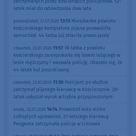
zatrzymanych przez kościerskich policjantów. 52-
latek miał do odsiedzenia dwa lata
13:13
Mieszkanka powiatu
poniedziałek, 27.07.2026
kościerskiego kompletnie pijana prowadziła
samochód. 44-latka już straciła prawo jazdy
11:57
18-latka z powiatu
czwartek, 23.07.2026
kościerskiego zaniepokoiła się losem leżącego w
lesie mężczyzny i wezwała policję. Okazało się, że
44-latek był poszukiwany
11:30
Policjant po służbie
czwartek, 23.07.2026
zatrzymał pijanego kierowcę w Kościerzynie. 29-
latek usłyszał wyrok w trybie przyspieszonym
14:14
Prowadził auto mimo
środa, 22.07.2026
cofniętych uprawnień. 27-letniego kierowcę
Peugeota zatrzymała policja w Liniewie