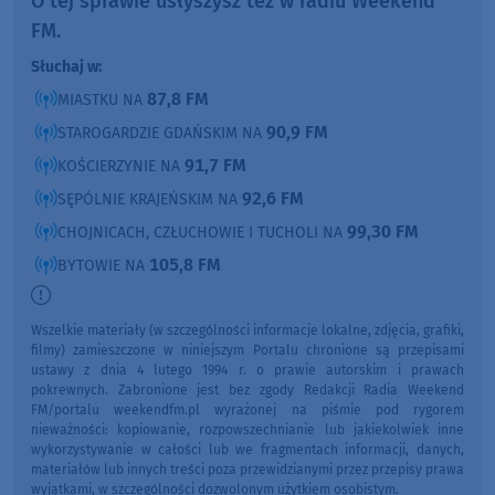
O tej sprawie usłyszysz też w radiu Weekend
FM.
Słuchaj w:
87,8 FM
MIASTKU NA
90,9 FM
STAROGARDZIE GDAŃSKIM NA
91,7 FM
KOŚCIERZYNIE NA
92,6 FM
SĘPÓLNIE KRAJEŃSKIM NA
99,30 FM
CHOJNICACH, CZŁUCHOWIE I TUCHOLI NA
105,8 FM
BYTOWIE NA
Wszelkie materiały (w szczególności informacje lokalne, zdjęcia, grafiki,
filmy) zamieszczone w niniejszym Portalu chronione są przepisami
ustawy z dnia 4 lutego 1994 r. o prawie autorskim i prawach
pokrewnych. Zabronione jest bez zgody Redakcji Radia Weekend
FM/portalu weekendfm.pl wyrażonej na piśmie pod rygorem
nieważności: kopiowanie, rozpowszechnianie lub jakiekolwiek inne
wykorzystywanie w całości lub we fragmentach informacji, danych,
materiałów lub innych treści poza przewidzianymi przez przepisy prawa
wyjątkami, w szczególności dozwolonym użytkiem osobistym.