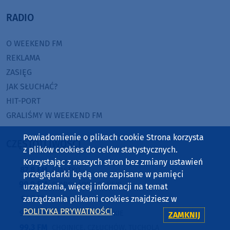
RADIO
O WEEKEND FM
REKLAMA
ZASIĘG
JAK SŁUCHAĆ?
HIT-PORT
GRALIŚMY W WEEKEND FM
Powiadomienie o plikach cookie Strona korzysta
CZĘSTOTLIWOŚCI
z plików cookies do celów statystycznych.
Korzystając z naszych stron bez zmiany ustawień
87,8 FM
MIASTKO
przeglądarki będą one zapisane w pamięci
90,9 FM
STAROGARD GDAŃSKI
urządzenia, więcej informacji na temat
91,7 FM
zarządzania plikami cookies znajdziesz w
KOŚCIERZYNA
POLITYKA PRYWATNOŚCI
.
92,6 FM
SĘPÓLNO KRAJEŃSKIE
ZAMKNIJ
99,3 FM
CHOJNICE, CZŁUCHÓW, TUCHOLA