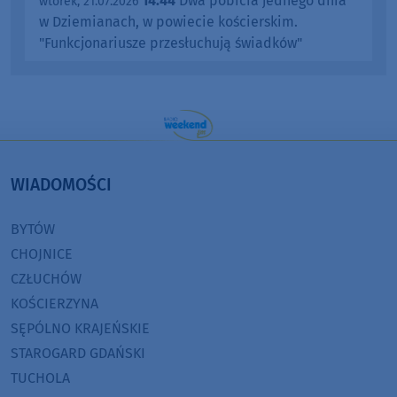
14:44
Dwa pobicia jednego dnia
wtorek, 21.07.2026
w Dziemianach, w powiecie kościerskim.
"Funkcjonariusze przesłuchują świadków"
WIADOMOŚCI
BYTÓW
CHOJNICE
CZŁUCHÓW
KOŚCIERZYNA
SĘPÓLNO KRAJEŃSKIE
STAROGARD GDAŃSKI
TUCHOLA