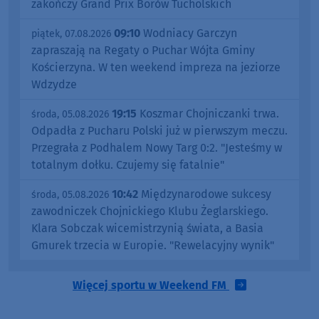
zakończy Grand Prix Borów Tucholskich
09:10
Wodniacy Garczyn
piątek, 07.08.2026
zapraszają na Regaty o Puchar Wójta Gminy
Kościerzyna. W ten weekend impreza na jeziorze
Wdzydze
19:15
Koszmar Chojniczanki trwa.
środa, 05.08.2026
Odpadła z Pucharu Polski już w pierwszym meczu.
Przegrała z Podhalem Nowy Targ 0:2. "Jesteśmy w
totalnym dołku. Czujemy się fatalnie"
10:42
Międzynarodowe sukcesy
środa, 05.08.2026
zawodniczek Chojnickiego Klubu Żeglarskiego.
Klara Sobczak wicemistrzynią świata, a Basia
Gmurek trzecia w Europie. "Rewelacyjny wynik"
Więcej sportu w Weekend FM