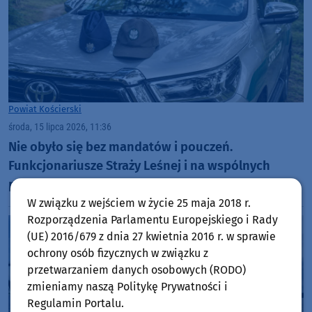
Powiat Kościerski
środa, 15 lipca 2026, 11:36
Nie obyło się bez mandatów i pouczeń.
Funkcjonariusze Straży Leśnej i na wspólnych
patrolach w lasach w Dziemianach i Lipuszu
W związku z wejściem w życie 25 maja 2018 r.
Rozporządzenia Parlamentu Europejskiego i Rady
(UE) 2016/679 z dnia 27 kwietnia 2016 r. w sprawie
ochrony osób fizycznych w związku z
przetwarzaniem danych osobowych (RODO)
zmieniamy naszą Politykę Prywatności i
Regulamin Portalu.