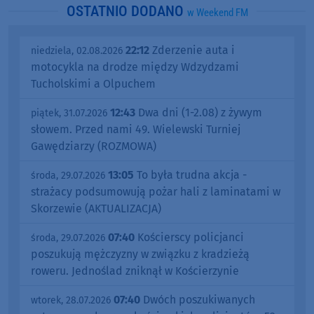
OSTATNIO DODANO
w Weekend FM
22:12
Zderzenie auta i
niedziela, 02.08.2026
motocykla na drodze między Wdzydzami
Tucholskimi a Olpuchem
12:43
Dwa dni (1-2.08) z żywym
piątek, 31.07.2026
słowem. Przed nami 49. Wielewski Turniej
Gawędziarzy (ROZMOWA)
13:05
To była trudna akcja -
środa, 29.07.2026
strażacy podsumowują pożar hali z laminatami w
Skorzewie (AKTUALIZACJA)
07:40
Kościerscy policjanci
środa, 29.07.2026
poszukują mężczyzny w związku z kradzieżą
roweru. Jednoślad zniknął w Kościerzynie
07:40
Dwóch poszukiwanych
wtorek, 28.07.2026