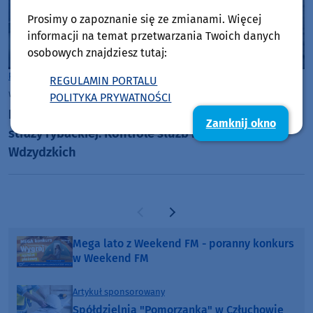
Prosimy o zapoznanie się ze zmianami. Więcej
informacji na temat przetwarzania Twoich danych
osobowych znajdziesz tutaj:
Powiat Kościerski
REGULAMIN PORTALU
wtorek, 14 lipca 2026, 09:53
5
POLITYKA PRYWATNOŚCI
Bezpieczeństwo na wodzie po nadzorem policji i
Zamknij okno
straży rybackiej. Kontrole służb na Jeziorach
Wdzydzkich
Poprzednia strona
Następna strona
Mega lato z Weekend FM - poranny konkurs
w Weekend FM
Artykuł sponsorowany
Spółdzielnia "Pomorzanka" w Człuchowie