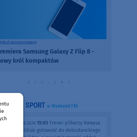
rtykuł sponsorowany
remiera Samsung Galaxy Z Flip 8 -
owy król kompaktów
entu
SPORT
w Weekend FM
ie
ych
15:03
Trener piłkarzy Rawysa
piątek, 07.08.2026
Raciąż melduje gotowość do debiutanckiego