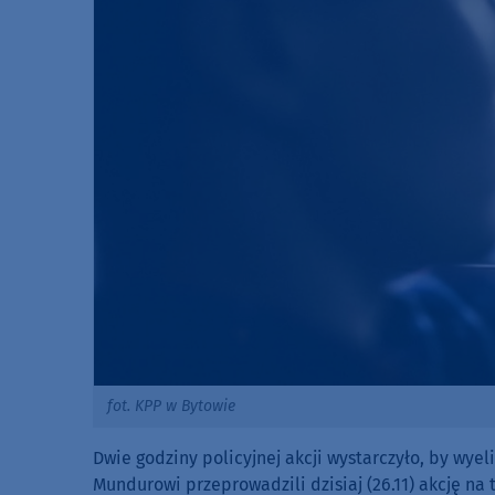
fot. KPP w Bytowie
Dwie godziny policyjnej akcji wystarczyło, by wy
Mundurowi przeprowadzili dzisiaj (26.11) akcję n