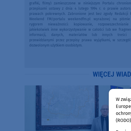
grafiki, filmy) zamieszczone w niniejszym Portalu chronio
przepisami ustawy z dnia 4 lutego 1994 r. o prawie autors
prawach pokrewnych. Zabronione jest bez zgody Redakcji 
Weekend FM/portalu weekendfm.pl wyrażonej na piśmi
rygorem nieważności: kopiowanie, rozpowszechniani
jakiekolwiek inne wykorzystywanie w całości lub we fragme
informacji, danych, materiałów lub innych treści 
przewidzianymi przez przepisy prawa wyjątkami, w szczegól
dozwolonym użytkiem osobistym.
WIĘCEJ WIA
W zwią
Europej
ochron
(RODO)