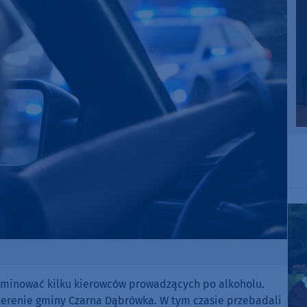
eliminować kilku kierowców prowadzących po alkoholu.
a terenie gminy Czarna Dąbrówka. W tym czasie przebadali