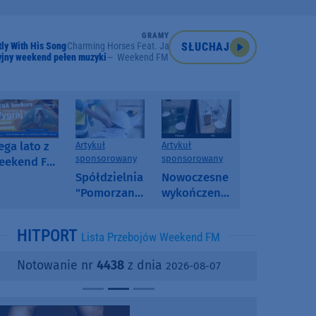
GRAMY
tly With His Song
Charming Horses Feat. Jano
SŁUCHAJ
jny weekend pełen muzyki
Weekend FM
ga lato z
Artykuł
Artykuł
sponsorowany
sponsorowany
eekend FM
 poranny
Spółdzielnia
Nowoczesne
onkurs w
"Pomorzanka"
wykończenia
eekend FM
w
ścian.
Człuchowie
Dlaczego
HITPORT
Lista Przebojów Weekend FM
informuje o
SPC, WPC i
przetargach
fornir
Notowanie nr
4438
z dnia
2026-08-07
i ofertach
kamienny
najmu
zyskują na
popularności?