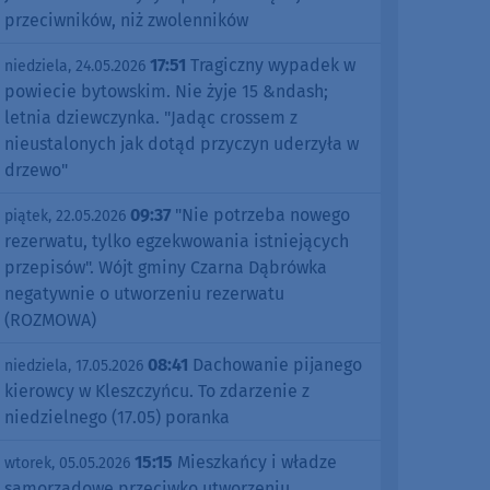
przeciwników, niż zwolenników
17:51
Tragiczny wypadek w
niedziela, 24.05.2026
powiecie bytowskim. Nie żyje 15 &ndash;
letnia dziewczynka. "Jadąc crossem z
nieustalonych jak dotąd przyczyn uderzyła w
drzewo"
09:37
"Nie potrzeba nowego
piątek, 22.05.2026
rezerwatu, tylko egzekwowania istniejących
przepisów". Wójt gminy Czarna Dąbrówka
negatywnie o utworzeniu rezerwatu
(ROZMOWA)
08:41
Dachowanie pijanego
niedziela, 17.05.2026
kierowcy w Kleszczyńcu. To zdarzenie z
niedzielnego (17.05) poranka
15:15
Mieszkańcy i władze
wtorek, 05.05.2026
samorządowe przeciwko utworzeniu