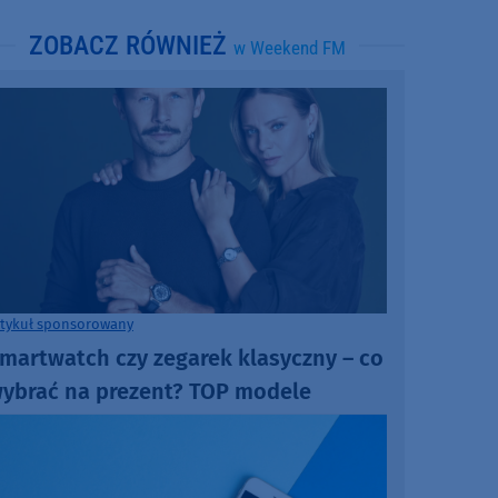
ZOBACZ RÓWNIEŻ
w Weekend FM
rtykuł sponsorowany
martwatch czy zegarek klasyczny – co
ybrać na prezent? TOP modele