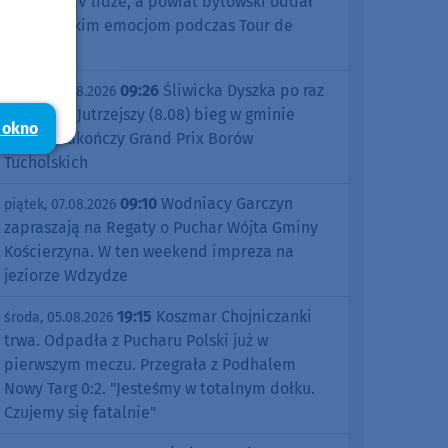
sezonu w IV lidze, a powiat bytowski oddał
się kolarskim emocjom podczas Tour de
Pologne
09:26
Śliwicka Dyszka po raz
piątek, 07.08.2026
dziesiąty. Jutrzejszy (8.08) bieg w gminie
 okno
Śliwice zakończy Grand Prix Borów
Tucholskich
09:10
Wodniacy Garczyn
piątek, 07.08.2026
zapraszają na Regaty o Puchar Wójta Gminy
Kościerzyna. W ten weekend impreza na
jeziorze Wdzydze
19:15
Koszmar Chojniczanki
środa, 05.08.2026
trwa. Odpadła z Pucharu Polski już w
pierwszym meczu. Przegrała z Podhalem
Nowy Targ 0:2. "Jesteśmy w totalnym dołku.
Czujemy się fatalnie"