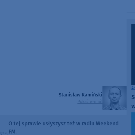
A
Stanisław Kamiński
S
Pokaż e-mail
w
O tej sprawie usłyszysz też w radiu Weekend
FM.
ęcia,