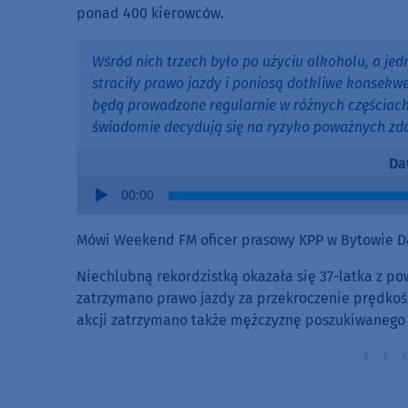
ponad 400 kierowców.
Wśród nich trzech było po użyciu alkoholu, a jed
straciły prawo jazdy i poniosą dotkliwe konsek
będą prowadzone regularnie w różnych częściach
świadomie decydują się na ryzyko poważnych zd
Da
Audio
00:00
Player
Mówi Weekend FM oficer prasowy KPP w Bytowie D
Niechlubną rekordzistką okazała się 37-latka z p
zatrzymano prawo jazdy za przekroczenie prędko
akcji zatrzymano także mężczyznę poszukiwanego 