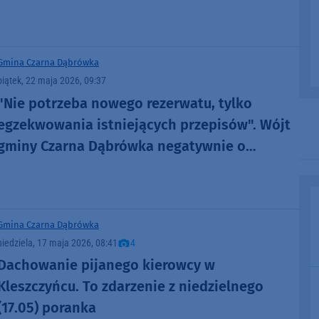
uderzyła w drzewo"
Gmina Czarna Dąbrówka
piątek, 22 maja 2026, 09:37
"Nie potrzeba nowego rezerwatu, tylko
egzekwowania istniejących przepisów". Wójt
gminy Czarna Dąbrówka negatywnie o
utworzeniu rezerwatu (ROZMOWA)
Gmina Czarna Dąbrówka
niedziela, 17 maja 2026, 08:41
4
Dachowanie pijanego kierowcy w
Kleszczyńcu. To zdarzenie z niedzielnego
(17.05) poranka