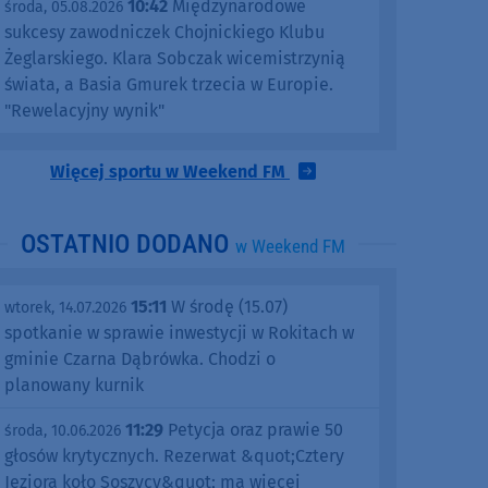
10:42
Międzynarodowe
środa, 05.08.2026
sukcesy zawodniczek Chojnickiego Klubu
Żeglarskiego. Klara Sobczak wicemistrzynią
świata, a Basia Gmurek trzecia w Europie.
"Rewelacyjny wynik"
Więcej sportu w Weekend FM
OSTATNIO DODANO
w Weekend FM
15:11
W środę (15.07)
wtorek, 14.07.2026
spotkanie w sprawie inwestycji w Rokitach w
gminie Czarna Dąbrówka. Chodzi o
planowany kurnik
11:29
Petycja oraz prawie 50
środa, 10.06.2026
głosów krytycznych. Rezerwat &quot;Cztery
Jeziora koło Soszycy&quot; ma więcej