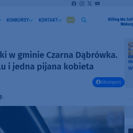
KONKURSY
KONTAKT
Killing Me Sof
Wakacy
ki w gminie Czarna Dąbrówka.
Me
u i jedna pijana kobieta
W
-
k
Udostępnij
W
ę.