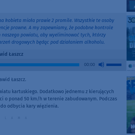
na kobieta miała prawie 2 promile. Wszystkie te osoby
wencje prawne. A my zapewniamy, że podobne kontrole
 naszego powiatu, aby wyeliminować tych, którzy
arzeń drogowych będąc pod działaniem alkoholu.
wid Łaszcz
Use
00:00
Up/Down
Arrow
awid Łaszcz.
keys
to
owiatu kartuskiego. Dodatkowo jednemu z kierujących
increase
ści o ponad 50 km/h w terenie zabudowanym. Podczas
or
do odbycia kary więzienia.
decrease
volume.