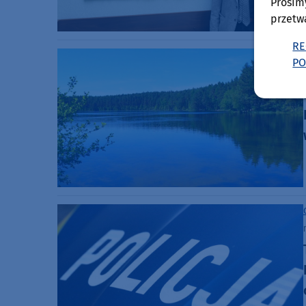
Prosim
przetw
RE
PO