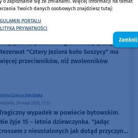
y o zapoznanie się ze zmianami. Więcej informacji na temat
arzania Twoich danych osobowych znajdziesz tutaj:
GULAMIN PORTALU
Gmina Parchowo
Gmina Czarna Dąbrówka
LITYKA PRYWATNOŚCI
środa, 10 czerwca 2026, 11:29
Zamknij
Petycja oraz prawie 50 głosów krytycznych.
Rezerwat "Cztery Jeziora koło Soszycy" ma
więcej przeciwników, niż zwolenników
Gmina Czarna Dąbrówka
niedziela, 24 maja 2026, 17:51
Tragiczny wypadek w powiecie bytowskim.
Nie żyje 15 – letnia dziewczynka. "Jadąc
crossem z nieustalonych jak dotąd przyczyn