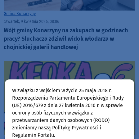
Gmina Konarzyny
czwartek, 9 kwietnia 2026, 08:06
Wójt gminy Konarzyny na zakupach w godzinach
pracy? Słuchacza zdziwił widok włodarza w
chojnickiej galerii handlowej
W związku z wejściem w życie 25 maja 2018 r.
Rozporządzenia Parlamentu Europejskiego i Rady
(UE) 2016/679 z dnia 27 kwietnia 2016 r. w sprawie
ochrony osób fizycznych w związku z
przetwarzaniem danych osobowych (RODO)
zmieniamy naszą Politykę Prywatności i
Regulamin Portalu.
Gmina Konarzyny