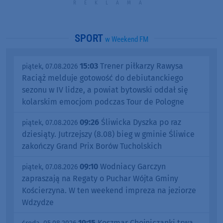
SPORT
w Weekend FM
15:03
Trener piłkarzy Rawysa
piątek, 07.08.2026
Raciąż melduje gotowość do debiutanckiego
sezonu w IV lidze, a powiat bytowski oddał się
kolarskim emocjom podczas Tour de Pologne
09:26
Śliwicka Dyszka po raz
piątek, 07.08.2026
dziesiąty. Jutrzejszy (8.08) bieg w gminie Śliwice
zakończy Grand Prix Borów Tucholskich
09:10
Wodniacy Garczyn
piątek, 07.08.2026
zapraszają na Regaty o Puchar Wójta Gminy
Kościerzyna. W ten weekend impreza na jeziorze
Wdzydze
19:15
Koszmar Chojniczanki trwa.