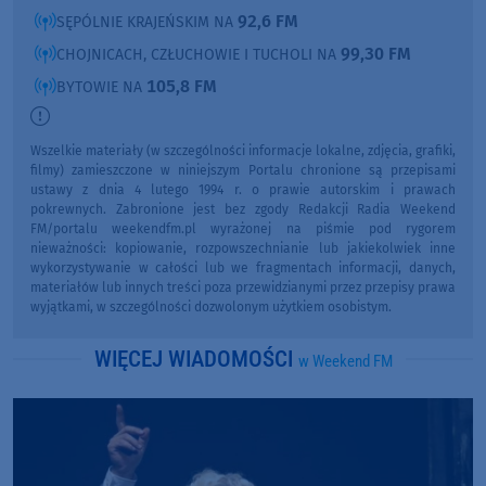
92,6 FM
SĘPÓLNIE KRAJEŃSKIM NA
99,30 FM
CHOJNICACH, CZŁUCHOWIE I TUCHOLI NA
105,8 FM
BYTOWIE NA
Wszelkie materiały (w szczególności informacje lokalne, zdjęcia, grafiki,
filmy) zamieszczone w niniejszym Portalu chronione są przepisami
ustawy z dnia 4 lutego 1994 r. o prawie autorskim i prawach
pokrewnych. Zabronione jest bez zgody Redakcji Radia Weekend
FM/portalu weekendfm.pl wyrażonej na piśmie pod rygorem
nieważności: kopiowanie, rozpowszechnianie lub jakiekolwiek inne
wykorzystywanie w całości lub we fragmentach informacji, danych,
materiałów lub innych treści poza przewidzianymi przez przepisy prawa
wyjątkami, w szczególności dozwolonym użytkiem osobistym.
WIĘCEJ WIADOMOŚCI
w Weekend FM