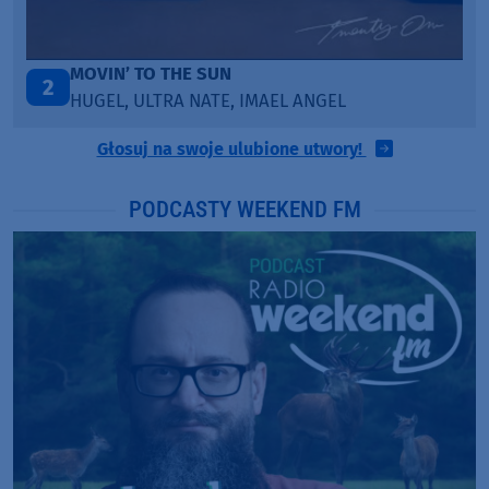
LEGENDARY LOVERS (SAVE ME)
3
KATY PERRY & CHIEF KEEF
Głosuj na swoje ulubione utwory!
PODCASTY WEEKEND FM