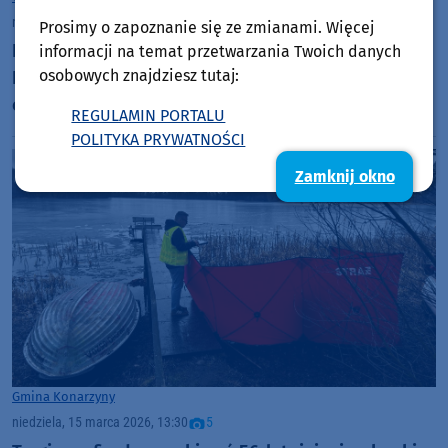
niedziela, 22 marca 2026, 08:24
Prosimy o zapoznanie się ze zmianami. Więcej
Festiwal amatorskich kabaretów KFOKA w
informacji na temat przetwarzania Twoich danych
osobowych znajdziesz tutaj:
Konarzynach obchodzi jubileusz. Organizatorzy
czekają na zgłoszenia
REGULAMIN PORTALU
POLITYKA PRYWATNOŚCI
Zamknij okno
Gmina Konarzyny
niedziela, 15 marca 2026, 13:30
5