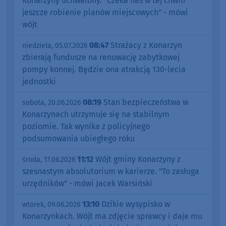
Konarzyny uchwalony. "Czeka nas w tej chwili
jeszcze robienie planów miejscowych" - mówi
wójt
08:47
Strażacy z Konarzyn
niedziela, 05.07.2026
zbierają fundusze na renowację zabytkowej
pompy konnej. Będzie ona atrakcją 130-lecia
jednostki
08:19
Stan bezpieczeństwa w
sobota, 20.06.2026
Konarzynach utrzymuje się na stabilnym
poziomie. Tak wynika z policyjnego
podsumowania ubiegłego roku
11:12
Wójt gminy Konarzyny z
środa, 17.06.2026
szesnastym absolutorium w karierze. "To zasługa
urzędników" - mówi Jacek Warsiński
13:10
Dzikie wysypisko w
wtorek, 09.06.2026
Konarzynkach. Wójt ma zdjęcie sprawcy i daje mu