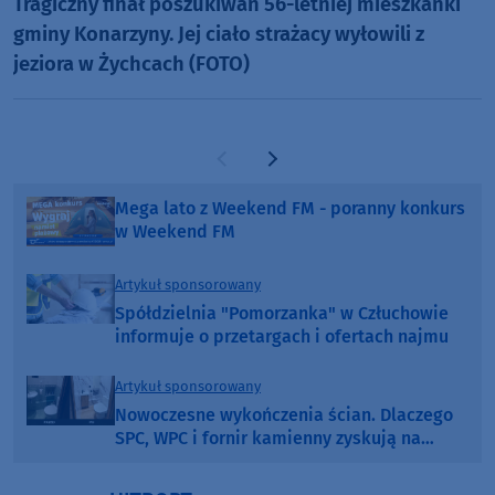
Tragiczny finał poszukiwań 56-letniej mieszkanki
gminy Konarzyny. Jej ciało strażacy wyłowili z
jeziora w Żychcach (FOTO)
Poprzednia strona
Następna strona
Mega lato z Weekend FM - poranny konkurs
w Weekend FM
Artykuł sponsorowany
Spółdzielnia "Pomorzanka" w Człuchowie
informuje o przetargach i ofertach najmu
Artykuł sponsorowany
Nowoczesne wykończenia ścian. Dlaczego
SPC, WPC i fornir kamienny zyskują na
popularności?