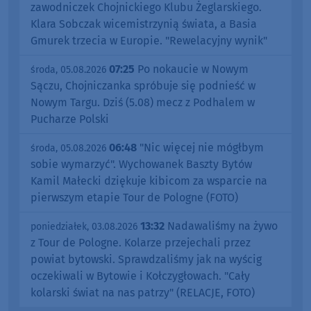
zawodniczek Chojnickiego Klubu Żeglarskiego.
Klara Sobczak wicemistrzynią świata, a Basia
Gmurek trzecia w Europie. "Rewelacyjny wynik"
07:25
Po nokaucie w Nowym
środa, 05.08.2026
Sączu, Chojniczanka spróbuje się podnieść w
Nowym Targu. Dziś (5.08) mecz z Podhalem w
Pucharze Polski
06:48
"Nic więcej nie mógłbym
środa, 05.08.2026
sobie wymarzyć". Wychowanek Baszty Bytów
Kamil Małecki dziękuje kibicom za wsparcie na
pierwszym etapie Tour de Pologne (FOTO)
13:32
Nadawaliśmy na żywo
poniedziałek, 03.08.2026
z Tour de Pologne. Kolarze przejechali przez
powiat bytowski. Sprawdzaliśmy jak na wyścig
oczekiwali w Bytowie i Kołczygłowach. "Cały
kolarski świat na nas patrzy" (RELACJE, FOTO)