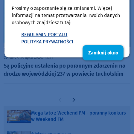
Prosimy o zapoznanie się ze zmianami. Więcej
informacji na temat przetwarzania Twoich danych
osobowych znajdziesz tutaj:
REGULAMIN PORTALU
POLITYKA PRYWATNOŚCI
Powiat Tucholski
Zamknij okno
czwartek, 30 lipca 2026, 13:31
Są policyjne ustalenia po porannym zdarzeniu na
drodze wojewódzkiej 237 w powiecie tucholskim
Poprzednia strona
Następna strona
Mega lato z Weekend FM - poranny konkurs
w Weekend FM
Artykuł sponsorowany