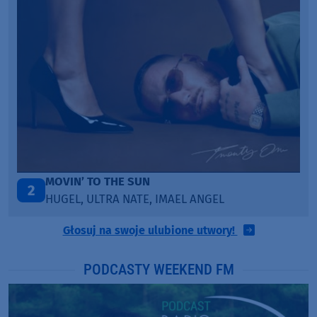
’ TO THE SUN
TAŃCZ!
3
 ULTRA NATE, IMAEL ANGEL
BLETKA
Głosuj na swoje ulubione utwory!
PODCASTY WEEKEND FM