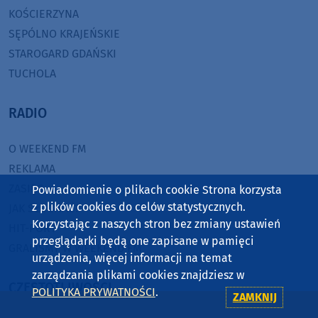
KOŚCIERZYNA
SĘPÓLNO KRAJEŃSKIE
STAROGARD GDAŃSKI
TUCHOLA
RADIO
O WEEKEND FM
REKLAMA
ZASIĘG
Powiadomienie o plikach cookie Strona korzysta
z plików cookies do celów statystycznych.
JAK SŁUCHAĆ?
Korzystając z naszych stron bez zmiany ustawień
HIT-PORT
przeglądarki będą one zapisane w pamięci
GRALIŚMY W WEEKEND FM
urządzenia, więcej informacji na temat
zarządzania plikami cookies znajdziesz w
CZĘSTOTLIWOŚCI
POLITYKA PRYWATNOŚCI
.
ZAMKNIJ