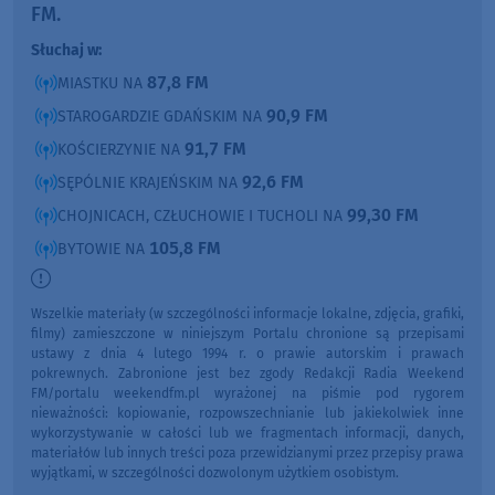
FM.
Słuchaj w:
87,8 FM
MIASTKU NA
90,9 FM
STAROGARDZIE GDAŃSKIM NA
91,7 FM
KOŚCIERZYNIE NA
92,6 FM
SĘPÓLNIE KRAJEŃSKIM NA
99,30 FM
CHOJNICACH, CZŁUCHOWIE I TUCHOLI NA
105,8 FM
BYTOWIE NA
Wszelkie materiały (w szczególności informacje lokalne, zdjęcia, grafiki,
filmy) zamieszczone w niniejszym Portalu chronione są przepisami
ustawy z dnia 4 lutego 1994 r. o prawie autorskim i prawach
pokrewnych. Zabronione jest bez zgody Redakcji Radia Weekend
FM/portalu weekendfm.pl wyrażonej na piśmie pod rygorem
nieważności: kopiowanie, rozpowszechnianie lub jakiekolwiek inne
wykorzystywanie w całości lub we fragmentach informacji, danych,
materiałów lub innych treści poza przewidzianymi przez przepisy prawa
wyjątkami, w szczególności dozwolonym użytkiem osobistym.