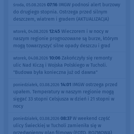
07:16
IMGW podnosi alert burzowy
środa, 05.08.2026
do drugiego stopnia. Ostrzega przed silnym
deszczem, wiatrem i gradem (AKTUALIZACJA)
12:45
Wieczorem i w nocy w
wtorek, 04.08.2026
naszym regionie prognozowane są burze, którym
mogą towarzyszyć silne opady deszczu i grad
10:06
Zakończyły się remonty
wtorek, 04.08.2026
ulic Nad Kiczą i Wojska Polskiego w Tucholi.
"Budowa była konieczna już od dawna"
14:01
IMGW ostrzega przed
poniedziałek, 03.08.2026
upałem. Temperatury w naszym regionie mogą
sięgać 33 stopni Celsjusza w dzień i 21 stopni w
nocy
08:37
W weekend część
poniedziałek, 03.08.2026
ulicy Świeckiej w Tucholi zamieniła się w
przedwojenny plan filmowy (FOTO, ROZMOWA)