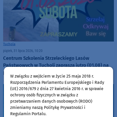
Tuchola
piątek, 31 lipca 2026, 10:20
Centrum Szkolenia Strzeleckiego Lasów
Państwowych w Tucholi zaprasza jutro (01.08) na
piknik pod nazwą "Wystrzałowa sobota"
W związku z wejściem w życie 25 maja 2018 r.
Rozporządzenia Parlamentu Europejskiego i Rady
(UE) 2016/679 z dnia 27 kwietnia 2016 r. w sprawie
ochrony osób fizycznych w związku z
przetwarzaniem danych osobowych (RODO)
zmieniamy naszą Politykę Prywatności i
Regulamin Portalu.