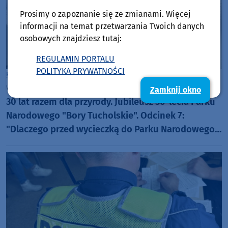
Prosimy o zapoznanie się ze zmianami. Więcej
informacji na temat przetwarzania Twoich danych
osobowych znajdziesz tutaj:
REGULAMIN PORTALU
POLITYKA PRYWATNOŚCI
Powiat Chojnicki
wtorek, 21 lipca 2026, 09:02
Zamknij okno
30 lat razem dla przyrody. Jubileusz 30-lecia Parku
Narodowego "Bory Tucholskie". Odcinek 7:
"Dlaczego przed wycieczką do Parku Narodowego
"Bory Tucholskie" warto odwiedzić muzeum PNBT?
(WIDEO)