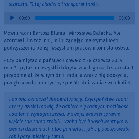
starosta. Tutaj chodzi o transparentność.
Audio
00:00
00:00
Player
Mówili radni Bartosz Bluma i Mirosława Dalecka. Ale
wtórowali im też inni, m.in. żądając maksymalnego
podwyższenia pensji wszystkim pracownikom starostwa.
- Czy pamiętacie państwo uchwałę z 28 czerwca 2024
roku? - pytał po wszystkich krytycznych głosach starosta. I
przypomniał, że w tym dniu rada, a wraz z nią opozycja,
przegłosowała identyczny sposób obliczania swoich diet.
I co ona oznacza? Automatyzację! Czyli państwo radni,
którzy dzisiaj mówią, że odbiera się radnym możliwość
ustalenia wynagrodzenia, w swojej własnej sprawie
wyście tak samo zrobili. Trzeba być konsekwentnym w
swoich działaniach albo pamiętać, jak się postępowało
rok i parę miesięcy temu.