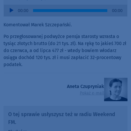
Audio
00:00
00:00
Player
Komentował Marek Szczepański.
Po przegłosowanej podwyżce pensja starosty wzrasta o
tysiąc złotych brutto (do 21 tys. zł). Na rękę to jakieś 700 zł
do czerwca, a od lipca 477 zł - wtedy bowiem włodarz
osiąga dochód 120 tys. zł i musi zapłacić 32-procentowy
podatek.
Aneta Czupryniak
Pokaż e-mail
O tej sprawie usłyszysz też w radiu Weekend
FM.