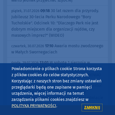
warto jednak przyjechać szybciej
09:18
30 lat razem dla przyrody.
piątek, 31.07.2026
Jubileusz 30-lecia Parku Narodowego "Bory
Tucholskie". Odcinek 10: "Dlaczego Park nie jest
dobrym miejscem dla organizacji rajdów, czy
masowych imprez?" (WIDEO)
17:10
Awaria mostu zwodzonego
czwartek, 30.07.2026
w Małych Swornegaciach
13:01
W sobotę 1 sierpnia w
środa, 29.07.2026
Powiadomienie o plikach cookie Strona korzysta
Wojtalu Święto Powiatu Chojnickiego. Na scenie
z plików cookies do celów statystycznych.
między innymi Justyna Steczkowska (ROZMOWA)
Korzystając z naszych stron bez zmiany ustawień
07:42
Joanna Miotk nową dyrektor
środa, 29.07.2026
przeglądarki będą one zapisane w pamięci
Wydziału Edukacji i Sportu w chojnickim
urządzenia, więcej informacji na temat
starostwie. Wcześniej szefowała gminnej oświacie
zarządzania plikami cookies znajdziesz w
w Kamieniu Krajeńskim
POLITYKA PRYWATNOŚCI
.
ZAMKNIJ
09:10
30 lat razem dla przyrody.
wtorek, 28.07.2026