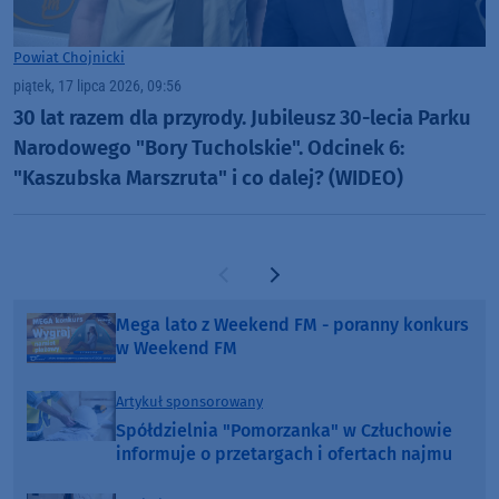
Powiat Chojnicki
piątek, 17 lipca 2026, 09:56
30 lat razem dla przyrody. Jubileusz 30-lecia Parku
Narodowego "Bory Tucholskie". Odcinek 6:
"Kaszubska Marszruta" i co dalej? (WIDEO)
Poprzednia strona
Następna strona
Mega lato z Weekend FM - poranny konkurs
w Weekend FM
Artykuł sponsorowany
Spółdzielnia "Pomorzanka" w Człuchowie
informuje o przetargach i ofertach najmu