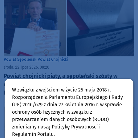
Powiat Sępoleński
Powiat Chojnicki
środa, 22 lipca 2026, 08:20
Powiat chojnicki piąty, a sępoleński szósty w
ogólnopolskim rankingu Związku Powiatów
W związku z wejściem w życie 25 maja 2018 r.
Polskich. W obu przypadkach to najwyżej w historii
Rozporządzenia Parlamentu Europejskiego i Rady
(UE) 2016/679 z dnia 27 kwietnia 2016 r. w sprawie
ochrony osób fizycznych w związku z
przetwarzaniem danych osobowych (RODO)
zmieniamy naszą Politykę Prywatności i
Regulamin Portalu.