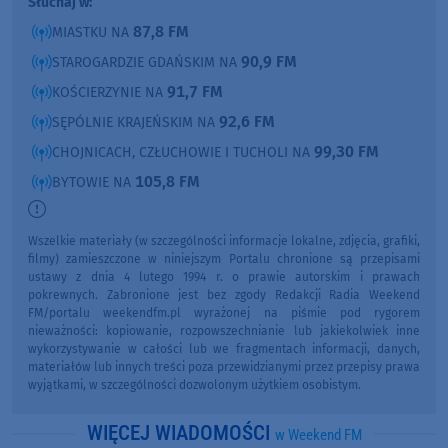
Słuchaj w:
87,8 FM
MIASTKU NA
90,9 FM
STAROGARDZIE GDAŃSKIM NA
91,7 FM
KOŚCIERZYNIE NA
92,6 FM
SĘPÓLNIE KRAJEŃSKIM NA
99,30 FM
CHOJNICACH, CZŁUCHOWIE I TUCHOLI NA
105,8 FM
BYTOWIE NA
Wszelkie materiały (w szczególności informacje lokalne, zdjęcia, grafiki,
filmy) zamieszczone w niniejszym Portalu chronione są przepisami
ustawy z dnia 4 lutego 1994 r. o prawie autorskim i prawach
pokrewnych. Zabronione jest bez zgody Redakcji Radia Weekend
FM/portalu weekendfm.pl wyrażonej na piśmie pod rygorem
nieważności: kopiowanie, rozpowszechnianie lub jakiekolwiek inne
wykorzystywanie w całości lub we fragmentach informacji, danych,
materiałów lub innych treści poza przewidzianymi przez przepisy prawa
wyjątkami, w szczególności dozwolonym użytkiem osobistym.
WIĘCEJ WIADOMOŚCI
w Weekend FM