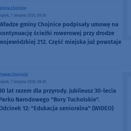
Gmina Chojnice
piątek, 7 sierpnia 2026, 09:36
Władze gminy Chojnice podpisały umowę na
kontynuację ścieżki rowerowej przy drodze
wojewódzkiej 212. Część miejska już powstaje
Powiat Chojnicki
piątek, 7 sierpnia 2026, 08:45
30 lat razem dla przyrody. Jubileusz 30-lecia
Parku Narodowego "Bory Tucholskie".
Odcinek 12: "Edukacja senioralna" (WIDEO)