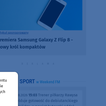
rtykuł sponsorowany
remiera Samsung Galaxy Z Flip 8 -
owy król kompaktów
entu
SPORT
w Weekend FM
ie
ych
15:03
Trener piłkarzy Rawysa
piątek, 07.08.2026
Raciąż melduje gotowość do debiutanckiego