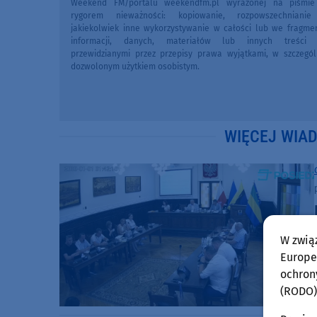
Weekend FM/portalu weekendfm.pl wyrażonej na piśmi
rygorem nieważności: kopiowanie, rozpowszechniani
jakiekolwiek inne wykorzystywanie w całości lub we fragme
informacji, danych, materiałów lub innych treści 
przewidzianymi przez przepisy prawa wyjątkami, w szczegól
dozwolonym użytkiem osobistym.
WIĘCEJ WIA
W zwią
Europej
ochron
(RODO)