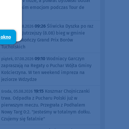
sezonu w IV lidze, a powiat bytowski oddał
się kolarskim emocjom podczas Tour de
Pologne
09:26
Śliwicka Dyszka po raz
piątek, 07.08.2026
dziesiąty. Jutrzejszy (8.08) bieg w gminie
 okno
Śliwice zakończy Grand Prix Borów
Tucholskich
09:10
Wodniacy Garczyn
piątek, 07.08.2026
zapraszają na Regaty o Puchar Wójta Gminy
Kościerzyna. W ten weekend impreza na
jeziorze Wdzydze
19:15
Koszmar Chojniczanki
środa, 05.08.2026
trwa. Odpadła z Pucharu Polski już w
pierwszym meczu. Przegrała z Podhalem
Nowy Targ 0:2. "Jesteśmy w totalnym dołku.
Czujemy się fatalnie"