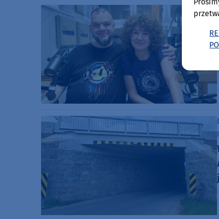
Prosim
przetw
RE
PO