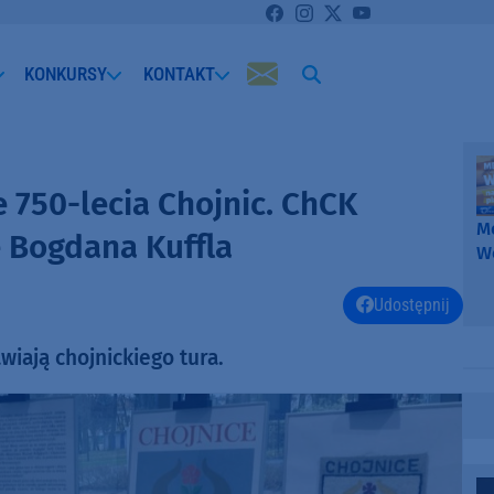
KONKURSY
KONTAKT
750-lecia Chojnic. ChCK
Me
 Bogdana Kuffla
W
-
k
Udostępnij
W
wiają chojnickiego tura.