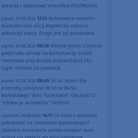
gwiazdy i wyjątkowa atmosfera (ROZMOWA)
12:13
Wykonawca remontu
piątek, 07.08.2026
wiaduktu nad ulicą Angowicką szybciej
zakończył prace. Droga jest już przejezdna
09:36
Władze gminy Chojnice
piątek, 07.08.2026
podpisały umowę na kontynuację ścieżki
rowerowej przy drodze wojewódzkiej 212.
Część miejska już powstaje
08:45
30 lat razem dla
piątek, 07.08.2026
przyrody. Jubileusz 30-lecia Parku
Narodowego "Bory Tucholskie". Odcinek 12:
"Edukacja senioralna" (WIDEO)
14:17
Co dalej z opłatami
czwartek, 06.08.2026
pobranymi na cmentarzu komunalnym?
Zdaniem burmistrza zainteresowani sami
muszą się zwrócić do administratora