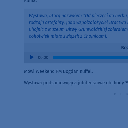
Kuffla.
Wystawa, którą nazwałem "Od pieczęci do herbu, 
rodzaju artefakty. Jako współzałożyciel Bractwa
Chojnic z Muzeum Bitwy Grunwaldzkiej zbierałem
cokolwiek miało związek z Chojnicami.
Bog
Audio
00:00
Player
Mówi Weekend FM Bogdan Kuffel.
Wystawa podsumowująca jubileuszowe obchody 750