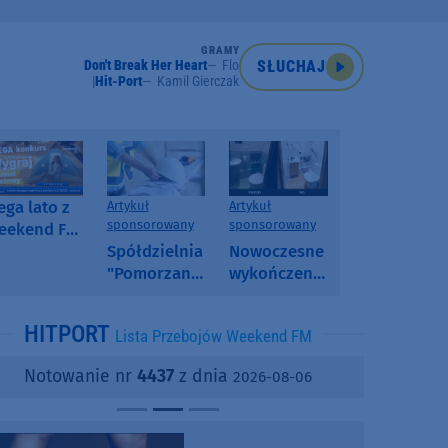
GRAMY
Don't Break Her Heart
Flo
SŁUCHAJ
Hit-Port
Kamil Gierczak
ga lato z
Artykuł
Artykuł
sponsorowany
sponsorowany
eekend FM
 poranny
Spółdzielnia
Nowoczesne
onkurs w
"Pomorzanka"
wykończenia
eekend FM
w
ścian.
Człuchowie
Dlaczego
HITPORT
Lista Przebojów Weekend FM
informuje o
SPC, WPC i
przetargach
fornir
Notowanie nr
4437
z dnia
2026-08-06
i ofertach
kamienny
najmu
zyskują na
popularności?