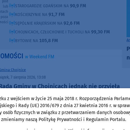
e pod
90,9 FM
STAROGARDZIE GDAŃSKIM NA
e lub
ntach
91,7 FM
KOŚCIERZYNIE NA
poza
ności
92,6 FM
SĘPÓLNIE KRAJEŃSKIM NA
99,30 FM
CHOJNICACH, CZŁUCHOWIE I TUCHOLI NA
A
105,8 FM
BYTOWIE NA
P
DOMOŚCI
w Weekend FM
n
Gmina Chojnice
piątek, 7 sierpnia 2026, 13:08
Rada Gminy w Chojnicach jednak nie przyjęła
planu ogólnego. Decyzja została odsunięta w
zku z wejściem w życie 25 maja 2018 r. Rozporządzenia Parlam
czasie
skiego i Rady (UE) 2016/679 z dnia 27 kwietnia 2016 r. w spraw
y osób fizycznych w związku z przetwarzaniem danych osobow
 zmieniamy naszą Politykę Prywatności i Regulamin Portalu.