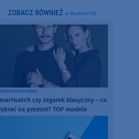
ZOBACZ RÓWNIEŻ
w Weekend FM
rtykuł sponsorowany
martwatch czy zegarek klasyczny – co
ybrać na prezent? TOP modele