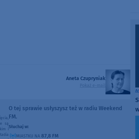
Aneta Czupryniak
Pokaż e-mail
A
S
O tej sprawie usłyszysz też w radiu Weekend
w
FM.
ęcia,
ne są
Słuchaj w:
kim i
Radia
87,8 FM
MIASTKU NA