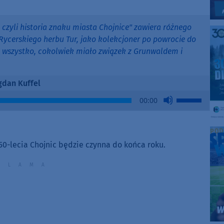
czyli historia znaku miasta Chojnice" zawiera różnego
 Rycerskiego herbu Tur, jako kolekcjoner po powrocie do
 wszystko, cokolwiek miało związek z Grunwaldem i
dan Kuffel
Use
00:00
Up/Down
Arrow
keys
to
-lecia Chojnic będzie czynna do końca roku.
increase
or
decrease
volume.