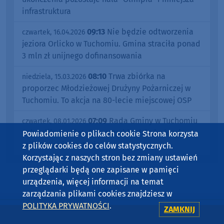
infrastruktura
09:13
Nie będzie odtworzenia
czwartek, 16.04.2026
jeziora Orlicko w Tuchomiu. Gmina straciła ponad
3 mln zł unijnego dofinansowania
08:10
Trwa zbiórka na
niedziela, 15.03.2026
proporzec Młodzieżowej Drużyny Pożarniczej w
Tuchomiu. To akcja na 80-lecie miejscowej OSP
07:09
Rada Gminy w Tuchomiu
czwartek, 08.01.2026
uchwaliła budżet. Samorząd będzie kończył
Powiadomienie o plikach cookie Strona korzysta
milionowe inwestycje
z plików cookies do celów statystycznych.
Korzystając z naszych stron bez zmiany ustawień
przeglądarki będą one zapisane w pamięci
urządzenia, więcej informacji na temat
zarządzania plikami cookies znajdziesz w
POLITYKA PRYWATNOŚCI
.
ZAMKNIJ