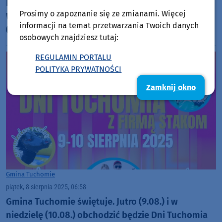
Kolejny tragiczny wypadek w powiecie bytowskim.
Prosimy o zapoznanie się ze zmianami. Więcej
W czołowym zderzeniu osobówek zginął 25-latek
informacji na temat przetwarzania Twoich danych
(FOTO, AKTUALIZACJA)
osobowych znajdziesz tutaj:
REGULAMIN PORTALU
POLITYKA PRYWATNOŚCI
Zamknij okno
Gmina Tuchomie
piątek, 8 sierpnia 2025, 06:58
Gmina Tuchomie świętuje. Jutro (9.08.) i w
niedzielę (10.08.) obchodzić będzie Dni Tuchomia