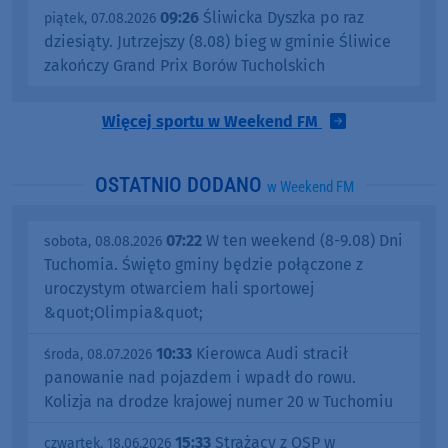
09:26
Śliwicka Dyszka po raz
piątek, 07.08.2026
dziesiąty. Jutrzejszy (8.08) bieg w gminie Śliwice
zakończy Grand Prix Borów Tucholskich
Więcej sportu w Weekend FM
OSTATNIO DODANO
w Weekend FM
07:22
W ten weekend (8-9.08) Dni
sobota, 08.08.2026
Tuchomia. Święto gminy będzie połączone z
uroczystym otwarciem hali sportowej
&quot;Olimpia&quot;
10:33
Kierowca Audi stracił
środa, 08.07.2026
panowanie nad pojazdem i wpadł do rowu.
Kolizja na drodze krajowej numer 20 w Tuchomiu
15:33
Strażacy z OSP w
czwartek, 18.06.2026