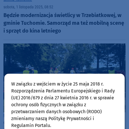
sobota, 1 listopada 2025, 08:52
Będzie modernizacja świetlicy w Trzebiatkowej, w
gminie Tuchomie. Samorząd ma też mobilną scenę
i sprzęt do kina letniego
W związku z wejściem w życie 25 maja 2018 r.
Rozporządzenia Parlamentu Europejskiego i Rady
(UE) 2016/679 z dnia 27 kwietnia 2016 r. w sprawie
ochrony osób fizycznych w związku z
przetwarzaniem danych osobowych (RODO)
Gmina Tuchomie
zmieniamy naszą Politykę Prywatności i
czwartek, 25 września 2025, 14:36
5
Regulamin Portalu.