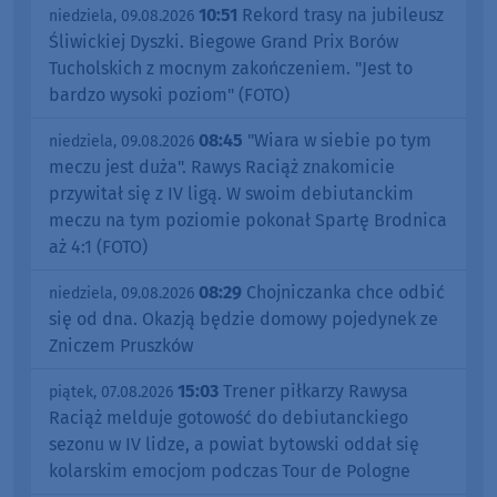
10:51
Rekord trasy na jubileusz
niedziela, 09.08.2026
Śliwickiej Dyszki. Biegowe Grand Prix Borów
Tucholskich z mocnym zakończeniem. "Jest to
bardzo wysoki poziom" (FOTO)
08:45
"Wiara w siebie po tym
niedziela, 09.08.2026
meczu jest duża". Rawys Raciąż znakomicie
przywitał się z IV ligą. W swoim debiutanckim
meczu na tym poziomie pokonał Spartę Brodnica
aż 4:1 (FOTO)
08:29
Chojniczanka chce odbić
niedziela, 09.08.2026
się od dna. Okazją będzie domowy pojedynek ze
Zniczem Pruszków
15:03
Trener piłkarzy Rawysa
piątek, 07.08.2026
Raciąż melduje gotowość do debiutanckiego
sezonu w IV lidze, a powiat bytowski oddał się
kolarskim emocjom podczas Tour de Pologne