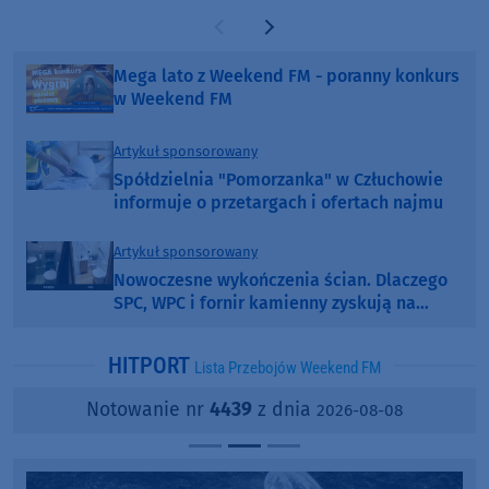
Poprzednia strona
Następna strona
Mega lato z Weekend FM - poranny konkurs
w Weekend FM
Artykuł sponsorowany
Spółdzielnia "Pomorzanka" w Człuchowie
informuje o przetargach i ofertach najmu
Artykuł sponsorowany
Nowoczesne wykończenia ścian. Dlaczego
SPC, WPC i fornir kamienny zyskują na
popularności?
HITPORT
Lista Przebojów Weekend FM
Notowanie nr
4439
z dnia
2026-08-08