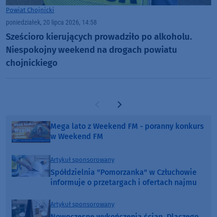
Powiat Chojnicki
poniedziałek, 20 lipca 2026, 14:58
Sześcioro kierujących prowadziło po alkoholu.
Niespokojny weekend na drogach powiatu
chojnickiego
Poprzednia strona
Następna strona
Mega lato z Weekend FM - poranny konkurs
w Weekend FM
Artykuł sponsorowany
Spółdzielnia "Pomorzanka" w Człuchowie
informuje o przetargach i ofertach najmu
Artykuł sponsorowany
Nowoczesne wykończenia ścian. Dlaczego