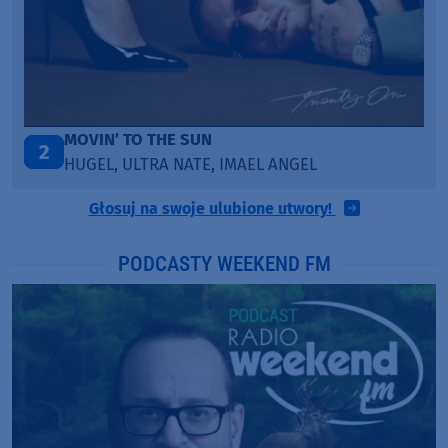
LEGENDARY LOVERS (SAVE ME)
3
KATY PERRY & CHIEF KEEF
Głosuj na swoje ulubione utwory!
PODCASTY WEEKEND FM