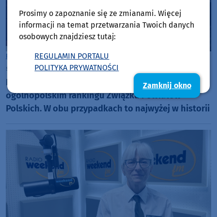
Prosimy o zapoznanie się ze zmianami. Więcej
informacji na temat przetwarzania Twoich danych
osobowych znajdziesz tutaj:
REGULAMIN PORTALU
Powiat Sępoleński
Powiat Chojnicki
POLITYKA PRYWATNOŚCI
środa, 22 lipca 2026, 08:20
Powiat chojnicki piąty, a sępoleński szósty w
Zamknij okno
ogólnopolskim rankingu Związku Powiatów
Polskich. W obu przypadkach to najwyżej w historii