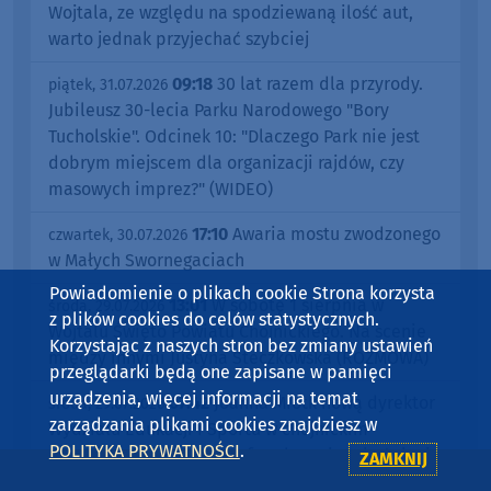
Wojtala, ze względu na spodziewaną ilość aut,
warto jednak przyjechać szybciej
09:18
30 lat razem dla przyrody.
piątek, 31.07.2026
Jubileusz 30-lecia Parku Narodowego "Bory
Tucholskie". Odcinek 10: "Dlaczego Park nie jest
dobrym miejscem dla organizacji rajdów, czy
masowych imprez?" (WIDEO)
17:10
Awaria mostu zwodzonego
czwartek, 30.07.2026
w Małych Swornegaciach
Powiadomienie o plikach cookie Strona korzysta
13:01
W sobotę 1 sierpnia w
środa, 29.07.2026
z plików cookies do celów statystycznych.
Wojtalu Święto Powiatu Chojnickiego. Na scenie
Korzystając z naszych stron bez zmiany ustawień
między innymi Justyna Steczkowska (ROZMOWA)
przeglądarki będą one zapisane w pamięci
urządzenia, więcej informacji na temat
07:42
Joanna Miotk nową dyrektor
środa, 29.07.2026
zarządzania plikami cookies znajdziesz w
Wydziału Edukacji i Sportu w chojnickim
POLITYKA PRYWATNOŚCI
.
starostwie. Wcześniej szefowała gminnej oświacie
ZAMKNIJ
w Kamieniu Krajeńskim