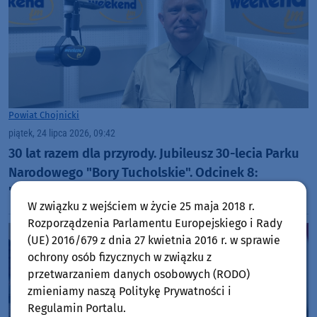
Powiat Chojnicki
piątek, 24 lipca 2026, 09:42
30 lat razem dla przyrody. Jubileusz 30-lecia Parku
Narodowego "Bory Tucholskie". Odcinek 8:
"Udostępnianie Parku dla amatorskiego połowu
W związku z wejściem w życie 25 maja 2018 r.
ryb oraz filmowania i fotografowania" (WIDEO)
Rozporządzenia Parlamentu Europejskiego i Rady
(UE) 2016/679 z dnia 27 kwietnia 2016 r. w sprawie
ochrony osób fizycznych w związku z
przetwarzaniem danych osobowych (RODO)
zmieniamy naszą Politykę Prywatności i
Regulamin Portalu.