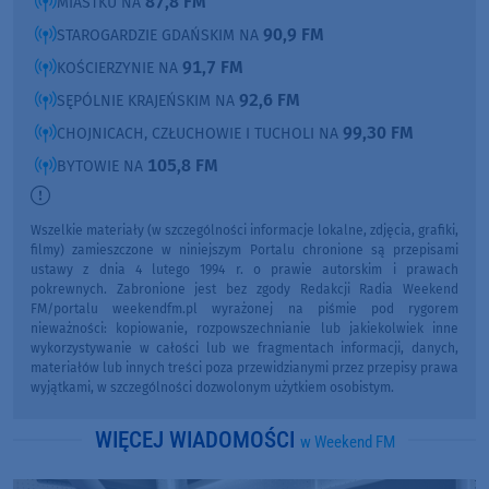
87,8 FM
MIASTKU NA
90,9 FM
STAROGARDZIE GDAŃSKIM NA
91,7 FM
KOŚCIERZYNIE NA
92,6 FM
SĘPÓLNIE KRAJEŃSKIM NA
99,30 FM
CHOJNICACH, CZŁUCHOWIE I TUCHOLI NA
105,8 FM
BYTOWIE NA
Wszelkie materiały (w szczególności informacje lokalne, zdjęcia, grafiki,
filmy) zamieszczone w niniejszym Portalu chronione są przepisami
ustawy z dnia 4 lutego 1994 r. o prawie autorskim i prawach
pokrewnych. Zabronione jest bez zgody Redakcji Radia Weekend
FM/portalu weekendfm.pl wyrażonej na piśmie pod rygorem
nieważności: kopiowanie, rozpowszechnianie lub jakiekolwiek inne
wykorzystywanie w całości lub we fragmentach informacji, danych,
materiałów lub innych treści poza przewidzianymi przez przepisy prawa
wyjątkami, w szczególności dozwolonym użytkiem osobistym.
WIĘCEJ WIADOMOŚCI
w Weekend FM