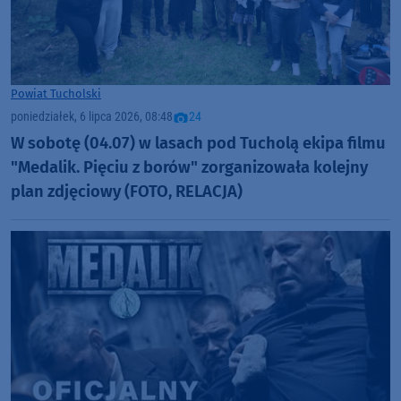
Powiat Tucholski
poniedziałek, 6 lipca 2026, 08:48
24
W sobotę (04.07) w lasach pod Tucholą ekipa filmu
"Medalik. Pięciu z borów" zorganizowała kolejny
plan zdjęciowy (FOTO, RELACJA)