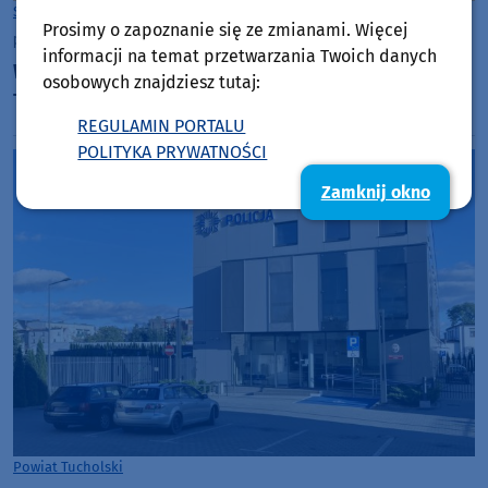
Sport
Powiat Tucholski
Prosimy o zapoznanie się ze zmianami. Więcej
piątek, 26 czerwca 2026, 07:27
informacji na temat przetwarzania Twoich danych
W piątek 26 czerwca wieczorem rusza Cyklocekcyn.
osobowych znajdziesz tutaj:
To już trzecia edycja tej imprezy
REGULAMIN PORTALU
POLITYKA PRYWATNOŚCI
Zamknij okno
Powiat Tucholski