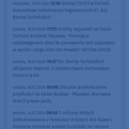
12:18
Dzisiaj (19.07) w Tucholi
niedziela, 19.07.2026
koncertowe zakończenie tegorocznych 67. Dni
Borów Tucholskich
11:55
Groźny wypadek na trasie
sobota, 18.07.2026
Tuchola &ndash; Płazowo. "Kierująca
volkswagenem straciła panowanie nad pojazdem
w wyniku czego auto dachowało" AKTUALIZACJA
10:37
Dni Borów Tucholskich
sobota, 18.07.2026
oficjalnie otwarte. Z dziedzictwem kulturowym
Unesco w tle
08:06
Znaczne przekroczenie
sobota, 18.07.2026
prędkości na trasie Bysław - Płazowo. Kierowca
stracił prawo jazdy
09:48
2 miliony złotych
wtorek, 14.07.2026
dofinansowania z Funduszy Unijnych dla Kujaw i
Pomorza otrzymał powiat tucholski na remont