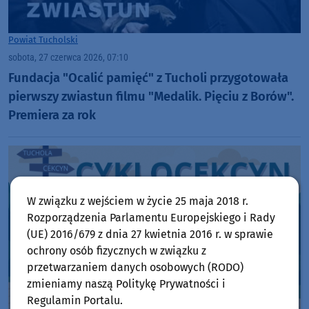
Powiat Tucholski
sobota, 27 czerwca 2026, 07:10
Fundacja "Ocalić pamięć" z Tucholi przygotowała
pierwszy zwiastun filmu "Medalik. Pięciu z Borów".
Premiera za rok
W związku z wejściem w życie 25 maja 2018 r.
Rozporządzenia Parlamentu Europejskiego i Rady
(UE) 2016/679 z dnia 27 kwietnia 2016 r. w sprawie
ochrony osób fizycznych w związku z
przetwarzaniem danych osobowych (RODO)
zmieniamy naszą Politykę Prywatności i
Regulamin Portalu.