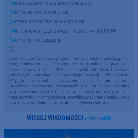
90,9 FM
STAROGARDZIE GDAŃSKIM NA
91,7 FM
KOŚCIERZYNIE NA
92,6 FM
SĘPÓLNIE KRAJEŃSKIM NA
99,30 FM
CHOJNICACH, CZŁUCHOWIE I TUCHOLI NA
105,8 FM
BYTOWIE NA
Wszelkie materiały (w szczególności informacje lokalne, zdjęcia, grafiki,
filmy) zamieszczone w niniejszym Portalu chronione są przepisami
ustawy z dnia 4 lutego 1994 r. o prawie autorskim i prawach
pokrewnych. Zabronione jest bez zgody Redakcji Radia Weekend
FM/portalu weekendfm.pl wyrażonej na piśmie pod rygorem
nieważności: kopiowanie, rozpowszechnianie lub jakiekolwiek inne
wykorzystywanie w całości lub we fragmentach informacji, danych,
materiałów lub innych treści poza przewidzianymi przez przepisy prawa
wyjątkami, w szczególności dozwolonym użytkiem osobistym.
WIĘCEJ WIADOMOŚCI
w Weekend FM