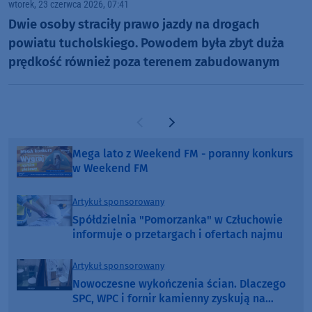
wtorek, 23 czerwca 2026, 07:41
Dwie osoby straciły prawo jazdy na drogach
powiatu tucholskiego. Powodem była zbyt duża
prędkość również poza terenem zabudowanym
Poprzednia strona
Następna strona
Mega lato z Weekend FM - poranny konkurs
w Weekend FM
Artykuł sponsorowany
Spółdzielnia "Pomorzanka" w Człuchowie
informuje o przetargach i ofertach najmu
Artykuł sponsorowany
Nowoczesne wykończenia ścian. Dlaczego
SPC, WPC i fornir kamienny zyskują na