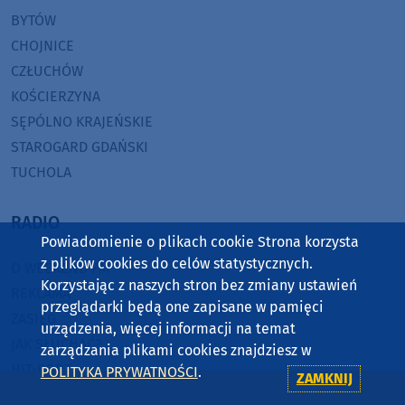
BYTÓW
CHOJNICE
CZŁUCHÓW
KOŚCIERZYNA
SĘPÓLNO KRAJEŃSKIE
STAROGARD GDAŃSKI
TUCHOLA
RADIO
Powiadomienie o plikach cookie Strona korzysta
z plików cookies do celów statystycznych.
O WEEKEND FM
Korzystając z naszych stron bez zmiany ustawień
REKLAMA
przeglądarki będą one zapisane w pamięci
ZASIĘG
urządzenia, więcej informacji na temat
JAK SŁUCHAĆ?
zarządzania plikami cookies znajdziesz w
HIT-PORT
POLITYKA PRYWATNOŚCI
.
ZAMKNIJ
GRALIŚMY W WEEKEND FM