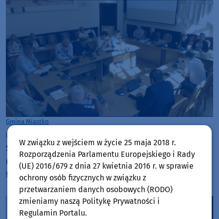
Gmina Miastko
piątek, 10 lipca 2026, 06:51
W związku z wejściem w życie 25 maja 2018 r.
Szpital uratowany kosztem 5 mln zł. Miasteccy
Rozporządzenia Parlamentu Europejskiego i Rady
radni postawieni pod ścianą w sprawie dalszego
(UE) 2016/679 z dnia 27 kwietnia 2016 r. w sprawie
funkcjonowania placówki (AKTUALIZACJA)
ochrony osób fizycznych w związku z
przetwarzaniem danych osobowych (RODO)
zmieniamy naszą Politykę Prywatności i
Regulamin Portalu.