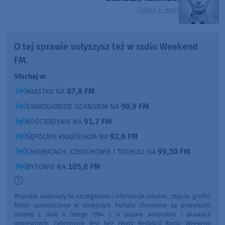
Pokaż e-mail
O tej sprawie usłyszysz też w radiu Weekend
FM.
Słuchaj w:
87,8 FM
MIASTKU NA
90,9 FM
STAROGARDZIE GDAŃSKIM NA
91,7 FM
KOŚCIERZYNIE NA
92,6 FM
SĘPÓLNIE KRAJEŃSKIM NA
99,30 FM
CHOJNICACH, CZŁUCHOWIE I TUCHOLI NA
105,8 FM
BYTOWIE NA
Wszelkie materiały (w szczególności informacje lokalne, zdjęcia, grafiki,
filmy) zamieszczone w niniejszym Portalu chronione są przepisami
ustawy z dnia 4 lutego 1994 r. o prawie autorskim i prawach
pokrewnych. Zabronione jest bez zgody Redakcji Radia Weekend