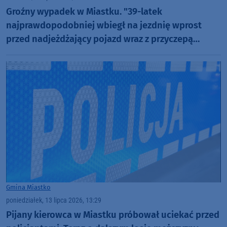
Groźny wypadek w Miastku. "39-latek
najprawdopodobniej wbiegł na jezdnię wprost
przed nadjeżdżający pojazd wraz z przyczepą
kempingową"
Gmina Miastko
poniedziałek, 13 lipca 2026, 13:29
Pijany kierowca w Miastku próbował uciekać przed