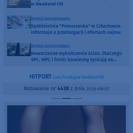
w Weekend FM
Artykuł sponsorowany
Spółdzielnia "Pomorzanka" w Człuchowie
informuje o przetargach i ofertach najmu
Artykuł sponsorowany
Nowoczesne wykończenia ścian. Dlaczego
SPC, WPC i fornir kamienny zyskują na
popularności?
HITPORT
Lista Przebojów Weekend FM
Notowanie nr
4438
z dnia
2026-08-07