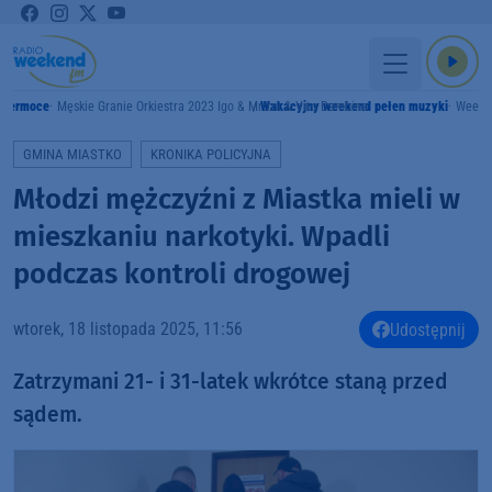
upermoce
Męskie Granie Orkiestra 2023 Igo & Mrozu & Vito Bambino
Wakacyjny weekend pełen muzyki
Weeke
GMINA MIASTKO
KRONIKA POLICYJNA
Młodzi mężczyźni z Miastka mieli w
mieszkaniu narkotyki. Wpadli
podczas kontroli drogowej
wtorek, 18 listopada 2025, 11:56
Udostępnij
Zatrzymani 21- i 31-latek wkrótce staną przed
sądem.