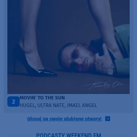
LEGENDARY LOVERS (SAVE ME)
3
KATY PERRY & CHIEF KEEF
Głosuj na swoje ulubione utwory!
PODCASTY WEEKEND FM