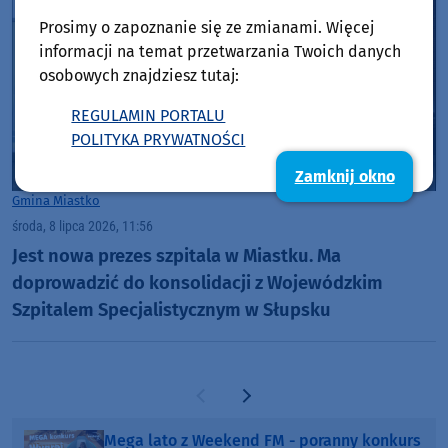
Prosimy o zapoznanie się ze zmianami. Więcej
informacji na temat przetwarzania Twoich danych
osobowych znajdziesz tutaj:
REGULAMIN PORTALU
POLITYKA PRYWATNOŚCI
Zamknij okno
Gmina Miastko
środa, 8 lipca 2026, 11:56
Jest nowa prezes szpitala w Miastku. Ma
doprowadzić do konsolidacji z Wojewódzkim
Szpitalem Specjalistycznym w Słupsku
Poprzednia strona
Następna strona
Mega lato z Weekend FM - poranny konkurs