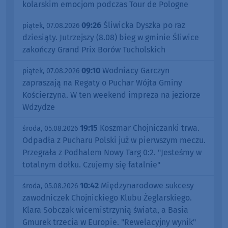
kolarskim emocjom podczas Tour de Pologne
09:26
Śliwicka Dyszka po raz
piątek, 07.08.2026
dziesiąty. Jutrzejszy (8.08) bieg w gminie Śliwice
zakończy Grand Prix Borów Tucholskich
09:10
Wodniacy Garczyn
piątek, 07.08.2026
zapraszają na Regaty o Puchar Wójta Gminy
Kościerzyna. W ten weekend impreza na jeziorze
Wdzydze
19:15
Koszmar Chojniczanki trwa.
środa, 05.08.2026
Odpadła z Pucharu Polski już w pierwszym meczu.
Przegrała z Podhalem Nowy Targ 0:2. "Jesteśmy w
totalnym dołku. Czujemy się fatalnie"
10:42
Międzynarodowe sukcesy
środa, 05.08.2026
zawodniczek Chojnickiego Klubu Żeglarskiego.
Klara Sobczak wicemistrzynią świata, a Basia
Gmurek trzecia w Europie. "Rewelacyjny wynik"