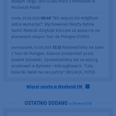
Nowym Targu. Dziś (5.08) mecz z Podhalem w
Pucharze Polski
06:48
"Nic więcej nie mógłbym
środa, 05.08.2026
sobie wymarzyć". Wychowanek Baszty Bytów
Kamil Małecki dziękuje kibicom za wsparcie na
pierwszym etapie Tour de Pologne (FOTO)
13:32
Nadawaliśmy na żywo
poniedziałek, 03.08.2026
z Tour de Pologne. Kolarze przejechali przez
powiat bytowski. Sprawdzaliśmy jak na wyścig
oczekiwali w Bytowie i Kołczygłowach. "Cały
kolarski świat na nas patrzy" (RELACJE, FOTO)
Więcej sportu w Weekend FM
OSTATNIO DODANO
w Weekend FM