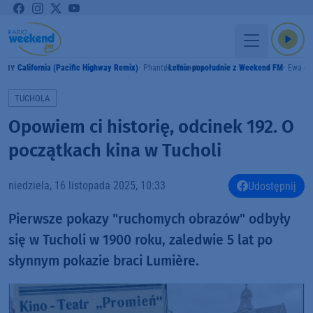
California (Pacific Highway Remix)
Phantom Planet
Letnie popołudnie z Weekend FM
Ewa Cz
AMY
TUCHOLA
Opowiem ci historię, odcinek 192. O
początkach kina w Tucholi
niedziela, 16 listopada 2025, 10:33
Udostępnij
Pierwsze pokazy "ruchomych obrazów" odbyły
się w Tucholi w 1900 roku, zaledwie 5 lat po
słynnym pokazie braci Lumière.