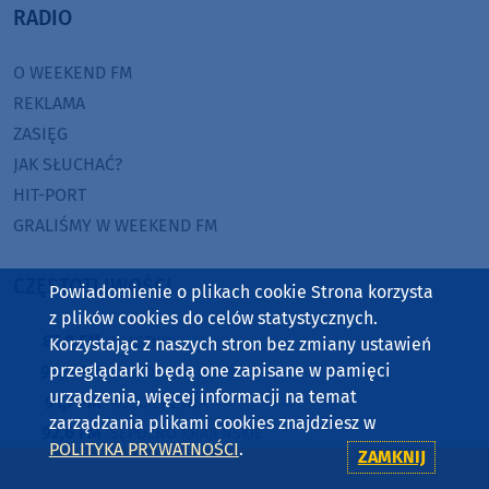
RADIO
O WEEKEND FM
REKLAMA
ZASIĘG
JAK SŁUCHAĆ?
HIT-PORT
GRALIŚMY W WEEKEND FM
CZĘSTOTLIWOŚCI
Powiadomienie o plikach cookie Strona korzysta
z plików cookies do celów statystycznych.
87,8 FM
MIASTKO
Korzystając z naszych stron bez zmiany ustawień
przeglądarki będą one zapisane w pamięci
90,9 FM
STAROGARD GDAŃSKI
urządzenia, więcej informacji na temat
91,7 FM
KOŚCIERZYNA
zarządzania plikami cookies znajdziesz w
92,6 FM
SĘPÓLNO KRAJEŃSKIE
POLITYKA PRYWATNOŚCI
.
ZAMKNIJ
99,3 FM
CHOJNICE, CZŁUCHÓW, TUCHOLA