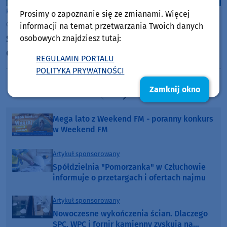
Powiat Tucholski
Prosimy o zapoznanie się ze zmianami. Więcej
czwartek, 30 lipca 2026, 13:31
informacji na temat przetwarzania Twoich danych
Są policyjne ustalenia po porannym zdarzeniu na
osobowych znajdziesz tutaj:
drodze wojewódzkiej 237 w powiecie tucholskim
REGULAMIN PORTALU
POLITYKA PRYWATNOŚCI
Zamknij okno
Poprzednia strona
Następna strona
Mega lato z Weekend FM - poranny konkurs
w Weekend FM
Artykuł sponsorowany
Spółdzielnia "Pomorzanka" w Człuchowie
informuje o przetargach i ofertach najmu
Artykuł sponsorowany
Nowoczesne wykończenia ścian. Dlaczego
SPC, WPC i fornir kamienny zyskują na