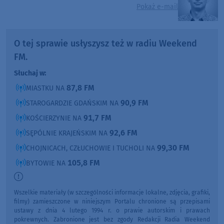
Pokaż e-mail
O tej sprawie usłyszysz też w radiu Weekend
FM.
Słuchaj w:
87,8 FM
MIASTKU NA
90,9 FM
STAROGARDZIE GDAŃSKIM NA
91,7 FM
KOŚCIERZYNIE NA
92,6 FM
SĘPÓLNIE KRAJEŃSKIM NA
99,30 FM
CHOJNICACH, CZŁUCHOWIE I TUCHOLI NA
105,8 FM
BYTOWIE NA
Wszelkie materiały (w szczególności informacje lokalne, zdjęcia, grafiki,
filmy) zamieszczone w niniejszym Portalu chronione są przepisami
ustawy z dnia 4 lutego 1994 r. o prawie autorskim i prawach
pokrewnych. Zabronione jest bez zgody Redakcji Radia Weekend