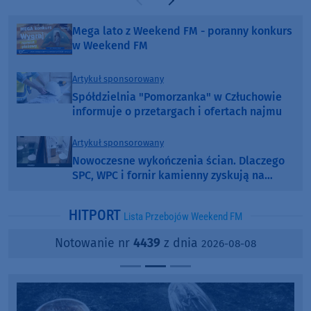
Poprzednia strona
Następna strona
Mega lato z Weekend FM - poranny konkurs
w Weekend FM
Artykuł sponsorowany
Spółdzielnia "Pomorzanka" w Człuchowie
informuje o przetargach i ofertach najmu
Artykuł sponsorowany
Nowoczesne wykończenia ścian. Dlaczego
SPC, WPC i fornir kamienny zyskują na
popularności?
HITPORT
Lista Przebojów Weekend FM
Notowanie nr
4439
z dnia
2026-08-08