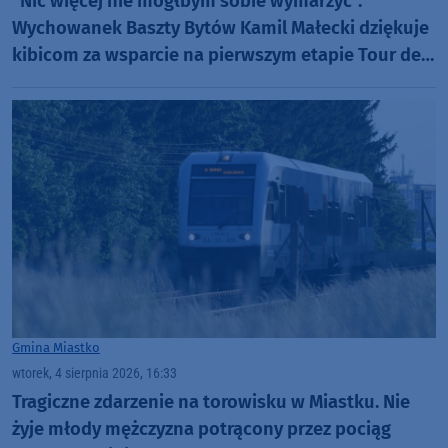
"Nic więcej nie mógłbym sobie wymarzyć".
Wychowanek Baszty Bytów Kamil Małecki dziękuje
kibicom za wsparcie na pierwszym etapie Tour de
Pologne (FOTO)
Gmina Miastko
wtorek, 4 sierpnia 2026, 16:33
Tragiczne zdarzenie na torowisku w Miastku. Nie
żyje młody mężczyzna potrącony przez pociąg