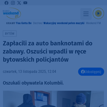
You Gotta Be
Des'ree
Wakacyjny weekend pełen muzyki
Weekend FM
GRAMY
BYTÓW
Zapłacili za auto banknotami do
zabawy. Oszuści wpadli w ręce
bytowskich policjantów
czwartek, 13 listopada 2025, 12:04
Udostępnij
Oszukali obywatela Kolumbii.