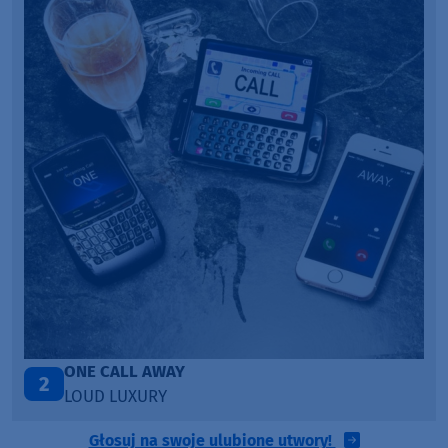
ONE CALL AWAY
T
3
LOUD LUXURY
AN
Głosuj na swoje ulubione utwory!