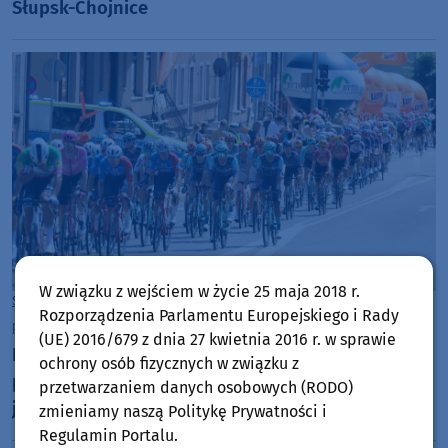
Słupsk-Chojnice
W związku z wejściem w życie 25 maja 2018 r.
Sport
Powiat Bytowski
Rozporządzenia Parlamentu Europejskiego i Rady
poniedziałek, 3 sierpnia 2026, 13:32
76
(UE) 2016/679 z dnia 27 kwietnia 2016 r. w sprawie
Nadawaliśmy na żywo z Tour de Pologne. Kolarze
ochrony osób fizycznych w związku z
przejechali przez powiat bytowski. Sprawdzaliśmy
przetwarzaniem danych osobowych (RODO)
jak na wyścig oczekiwali w Bytowie i
zmieniamy naszą Politykę Prywatności i
Kołczygłowach. "Cały kolarski świat na nas patrzy"
Regulamin Portalu.