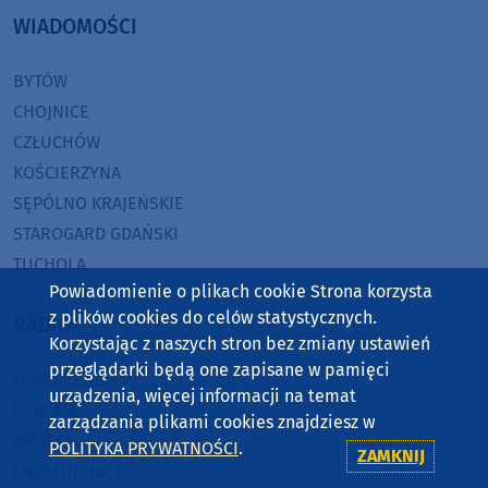
WIADOMOŚCI
BYTÓW
CHOJNICE
CZŁUCHÓW
KOŚCIERZYNA
SĘPÓLNO KRAJEŃSKIE
STAROGARD GDAŃSKI
TUCHOLA
Powiadomienie o plikach cookie Strona korzysta
z plików cookies do celów statystycznych.
RADIO
Korzystając z naszych stron bez zmiany ustawień
przeglądarki będą one zapisane w pamięci
O WEEKEND FM
urządzenia, więcej informacji na temat
REKLAMA
zarządzania plikami cookies znajdziesz w
ZASIĘG
POLITYKA PRYWATNOŚCI
.
ZAMKNIJ
JAK SŁUCHAĆ?