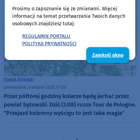
(RELACJE, FOTO)
Prosimy o zapoznanie się ze zmianami. Więcej
informacji na temat przetwarzania Twoich danych
osobowych znajdziesz tutaj:
REGULAMIN PORTALU
POLITYKA PRYWATNOŚCI
Zamknij okno
Powiat Bytowski
poniedziałek, 3 sierpnia 2026, 07:05
Przez półtorej godziny kolarze będą jechać przez
powiat bytowski. Dziś (3.08) rusza Tour de Pologne.
"Przejazd kolumny wyścigu to jest taka magia"