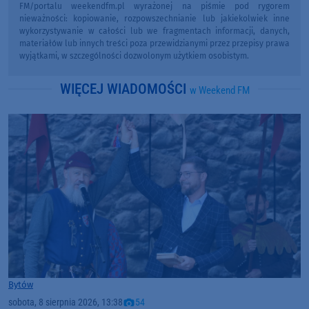
FM/portalu weekendfm.pl wyrażonej na piśmie pod rygorem
nieważności: kopiowanie, rozpowszechnianie lub jakiekolwiek inne
wykorzystywanie w całości lub we fragmentach informacji, danych,
materiałów lub innych treści poza przewidzianymi przez przepisy prawa
wyjątkami, w szczególności dozwolonym użytkiem osobistym.
WIĘCEJ WIADOMOŚCI
w Weekend FM
Bytów
sobota, 8 sierpnia 2026, 13:38
54