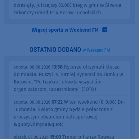
dziesiąty. Jutrzejszy (8.08) bieg w gminie Śliwice
zakończy Grand Prix Borów Tucholskich
Więcej sportu w Weekend FM
OSTATNIO DODANO
w Weekend FM
13:38
Rycerze otrzymali klucze
sobota, 08.08.2026
do miasta. Ruszył IV Turniej Rycerski na Zamku w
Bytowie. "Po trzykroć chwała wszystkim
organizatorom, uczestnikom!" (FOTO)
07:22
W ten weekend (8-9.08) Dni
sobota, 08.08.2026
Tuchomia. Święto gminy będzie połączone z
uroczystym otwarciem hali sportowej
&quot;Olimpia&quot;
15:03
Trener piłkarzy Rawysa
piątek, 07.08.2026