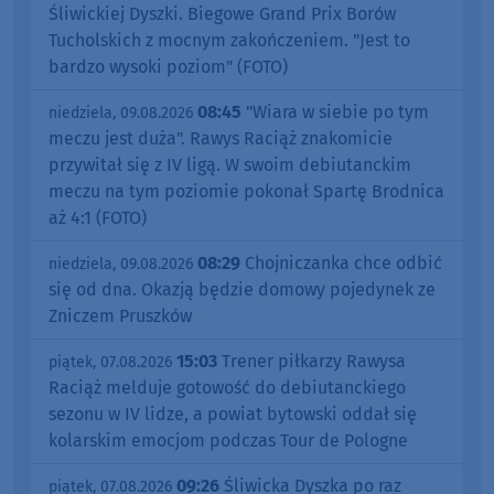
Śliwickiej Dyszki. Biegowe Grand Prix Borów
Tucholskich z mocnym zakończeniem. "Jest to
bardzo wysoki poziom" (FOTO)
08:45
"Wiara w siebie po tym
niedziela, 09.08.2026
meczu jest duża". Rawys Raciąż znakomicie
przywitał się z IV ligą. W swoim debiutanckim
meczu na tym poziomie pokonał Spartę Brodnica
aż 4:1 (FOTO)
08:29
Chojniczanka chce odbić
niedziela, 09.08.2026
się od dna. Okazją będzie domowy pojedynek ze
Zniczem Pruszków
15:03
Trener piłkarzy Rawysa
piątek, 07.08.2026
Raciąż melduje gotowość do debiutanckiego
sezonu w IV lidze, a powiat bytowski oddał się
kolarskim emocjom podczas Tour de Pologne
09:26
Śliwicka Dyszka po raz
piątek, 07.08.2026