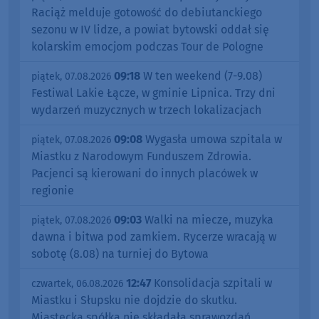
Raciąż melduje gotowość do debiutanckiego
sezonu w IV lidze, a powiat bytowski oddał się
kolarskim emocjom podczas Tour de Pologne
09:18
W ten weekend (7-9.08)
piątek, 07.08.2026
Festiwal Lakie Łącze, w gminie Lipnica. Trzy dni
wydarzeń muzycznych w trzech lokalizacjach
09:08
Wygasła umowa szpitala w
piątek, 07.08.2026
Miastku z Narodowym Funduszem Zdrowia.
Pacjenci są kierowani do innych placówek w
regionie
09:03
Walki na miecze, muzyka
piątek, 07.08.2026
dawna i bitwa pod zamkiem. Rycerze wracają w
sobotę (8.08) na turniej do Bytowa
12:47
Konsolidacja szpitali w
czwartek, 06.08.2026
Miastku i Słupsku nie dojdzie do skutku.
Miastecka spółka nie składała sprawozdań