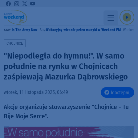
In The Army Now
Status Quo
Wakacyjny wieczór pełen muzyki w Weekend FM
Weekend
GRAMY
CHOJNICE
"Niepodległa do hymnu!". W samo
południe na rynku w Chojnicach
zaśpiewają Mazurka Dąbrowskiego
wtorek, 11 listopada 2025, 06:49
Udostępnij
Akcję organizuje stowarzyszenie "Chojnice - Tu
Bije Moje Serce".