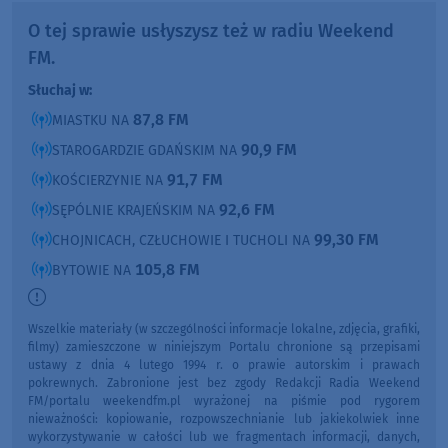
O tej sprawie usłyszysz też w radiu Weekend
FM.
Słuchaj w:
87,8 FM
MIASTKU NA
90,9 FM
STAROGARDZIE GDAŃSKIM NA
91,7 FM
KOŚCIERZYNIE NA
92,6 FM
SĘPÓLNIE KRAJEŃSKIM NA
99,30 FM
CHOJNICACH, CZŁUCHOWIE I TUCHOLI NA
105,8 FM
BYTOWIE NA
Wszelkie materiały (w szczególności informacje lokalne, zdjęcia, grafiki,
filmy) zamieszczone w niniejszym Portalu chronione są przepisami
ustawy z dnia 4 lutego 1994 r. o prawie autorskim i prawach
pokrewnych. Zabronione jest bez zgody Redakcji Radia Weekend
FM/portalu weekendfm.pl wyrażonej na piśmie pod rygorem
nieważności: kopiowanie, rozpowszechnianie lub jakiekolwiek inne
wykorzystywanie w całości lub we fragmentach informacji, danych,