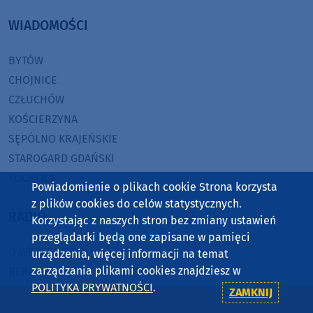
WIADOMOŚCI
BYTÓW
CHOJNICE
CZŁUCHÓW
KOŚCIERZYNA
SĘPÓLNO KRAJEŃSKIE
STAROGARD GDAŃSKI
TUCHOLA
Powiadomienie o plikach cookie Strona korzysta
z plików cookies do celów statystycznych.
RADIO
Korzystając z naszych stron bez zmiany ustawień
przeglądarki będą one zapisane w pamięci
O WEEKEND FM
urządzenia, więcej informacji na temat
zarządzania plikami cookies znajdziesz w
REKLAMA
POLITYKA PRYWATNOŚCI
.
ZASIĘG
ZAMKNIJ
JAK SŁUCHAĆ?