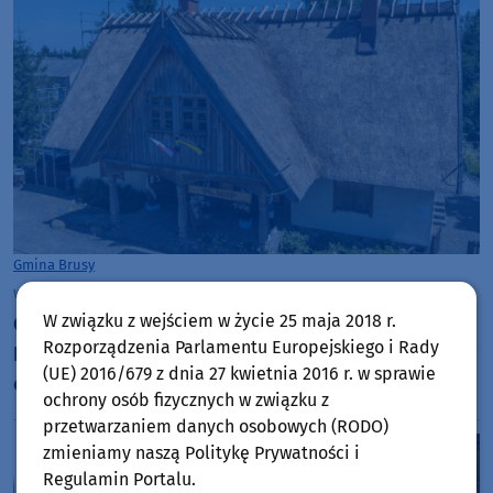
Gmina Brusy
wtorek, 4 sierpnia 2026, 10:44
W związku z wejściem w życie 25 maja 2018 r.
Chata Kaszubska im. Józefa Chełmowskiego w
Rozporządzenia Parlamentu Europejskiego i Rady
Brusach-Jagliach przechodzi renowację. Specjaliści
(UE) 2016/679 z dnia 27 kwietnia 2016 r. w sprawie
czyszczą strzechę na dachu
ochrony osób fizycznych w związku z
przetwarzaniem danych osobowych (RODO)
zmieniamy naszą Politykę Prywatności i
Regulamin Portalu.