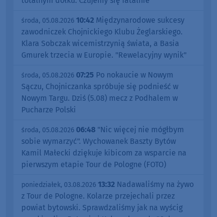
totalnym dołku. Czujemy się fatalnie"
10:42
Międzynarodowe sukcesy
środa, 05.08.2026
zawodniczek Chojnickiego Klubu Żeglarskiego.
Klara Sobczak wicemistrzynią świata, a Basia
Gmurek trzecia w Europie. "Rewelacyjny wynik"
07:25
Po nokaucie w Nowym
środa, 05.08.2026
Sączu, Chojniczanka spróbuje się podnieść w
Nowym Targu. Dziś (5.08) mecz z Podhalem w
Pucharze Polski
06:48
"Nic więcej nie mógłbym
środa, 05.08.2026
sobie wymarzyć". Wychowanek Baszty Bytów
Kamil Małecki dziękuje kibicom za wsparcie na
pierwszym etapie Tour de Pologne (FOTO)
13:32
Nadawaliśmy na żywo
poniedziałek, 03.08.2026
z Tour de Pologne. Kolarze przejechali przez
powiat bytowski. Sprawdzaliśmy jak na wyścig