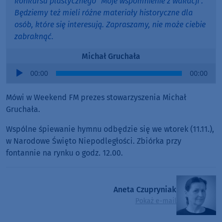
konkursu plastycznego "Moje wspomnienie z wakacji".
Będziemy też mieli różne materiały historyczne dla
osób, które się interesują. Zapraszamy, nie może ciebie
zabraknąć.
Michał Gruchała
Audio
00:00
00:00
Player
Mówi w Weekend FM prezes stowarzyszenia Michał
Gruchała.
Wspólne śpiewanie hymnu odbędzie się we wtorek (11.11.),
w Narodowe Święto Niepodległości. Zbiórka przy
fontannie na rynku o godz. 12.00.
Aneta Czupryniak
Pokaż e-mail