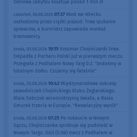
Odnowa zabytku kosztuje ponad 1 mln zł
07:37
Most we Wiecku
czwartek, 06.08.2026
uszkodzony przez ciężki pojazd. Trwa szukanie
sprawców, a burmistrz zapowiada montaż
bramownicy
19:15
Koszmar Chojniczanki trwa.
środa, 05.08.2026
Odpadła z Pucharu Polski już w pierwszym meczu.
Przegrała z Podhalem Nowy Targ 0:2. "Jesteśmy w
totalnym dołku. Czujemy się fatalnie"
10:42
Międzynarodowe sukcesy
środa, 05.08.2026
zawodniczek Chojnickiego Klubu Żeglarskiego.
Klara Sobczak wicemistrzynią świata, a Basia
Gmurek trzecia w Europie. "Rewelacyjny wynik"
07:25
Po nokaucie w Nowym
środa, 05.08.2026
Sączu, Chojniczanka spróbuje się podnieść w
Nowym Targu. Dziś (5.08) mecz z Podhalem w