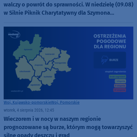
walczy o powrót do sprawności. W niedzielę (09.08)
w Silnie Piknik Charytatywny dla Szymona
Golińskiego z Chojnic (ROZMOWA)
Woj. Kujawsko-pomorskie
Woj. Pomorskie
wtorek, 4 sierpnia 2026, 12:45
Wieczorem i w nocy w naszym regionie
prognozowane są burze, którym mogą towarzyszyć
silne opady deszczu i grad