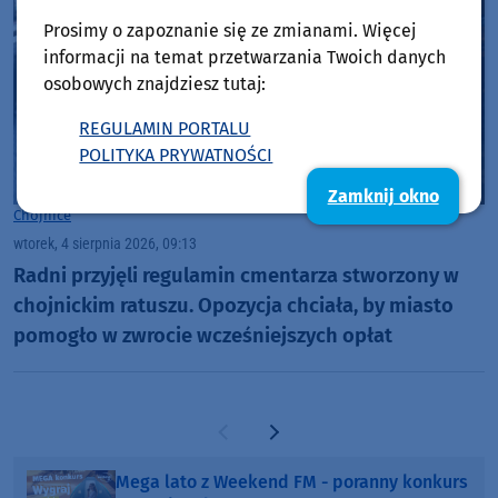
Prosimy o zapoznanie się ze zmianami. Więcej
informacji na temat przetwarzania Twoich danych
osobowych znajdziesz tutaj:
REGULAMIN PORTALU
POLITYKA PRYWATNOŚCI
Zamknij okno
Chojnice
wtorek, 4 sierpnia 2026, 09:13
Radni przyjęli regulamin cmentarza stworzony w
chojnickim ratuszu. Opozycja chciała, by miasto
pomogło w zwrocie wcześniejszych opłat
Poprzednia strona
Następna strona
Mega lato z Weekend FM - poranny konkurs