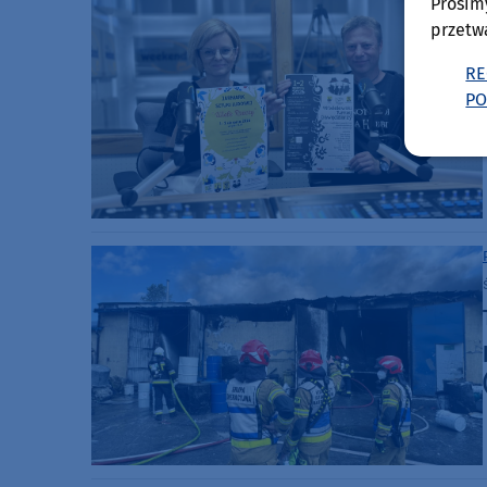
Prosim
przetw
RE
PO