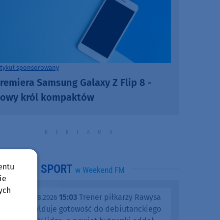
rtykuł sponsorowany
remiera Samsung Galaxy Z Flip 8 -
owy król kompaktów
entu
SPORT
w Weekend FM
ie
ych
15:03
Trener piłkarzy Rawysa
piątek, 07.08.2026
Raciąż melduje gotowość do debiutanckiego