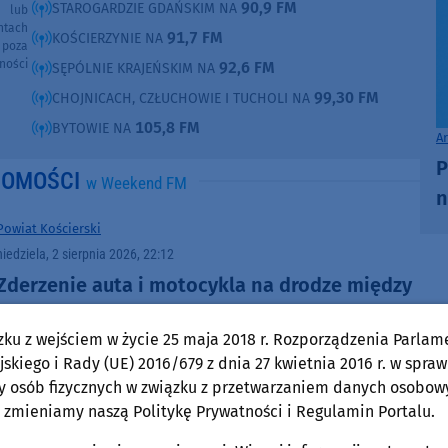
90,9 FM
STAROGARDZIE GDAŃSKIM NA
e lub
ntach
91,7 FM
KOŚCIERZYNIE NA
poza
ności
92,6 FM
SĘPÓLNIE KRAJEŃSKIM NA
99,30 FM
CHOJNICACH, CZŁUCHOWIE I TUCHOLI NA
105,8 FM
BYTOWIE NA
A
P
DOMOŚCI
w Weekend FM
n
Powiat Kościerski
niedziela, 2 sierpnia 2026, 22:12
Zderzenie auta i motocykla na drodze między
Wdzydzami Tucholskimi a Olpuchem
zku z wejściem w życie 25 maja 2018 r. Rozporządzenia Parlam
skiego i Rady (UE) 2016/679 z dnia 27 kwietnia 2016 r. w spraw
y osób fizycznych w związku z przetwarzaniem danych osobow
 zmieniamy naszą Politykę Prywatności i Regulamin Portalu.