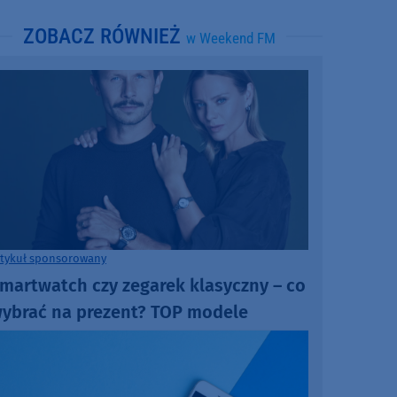
ZOBACZ RÓWNIEŻ
w Weekend FM
rtykuł sponsorowany
martwatch czy zegarek klasyczny – co
ybrać na prezent? TOP modele