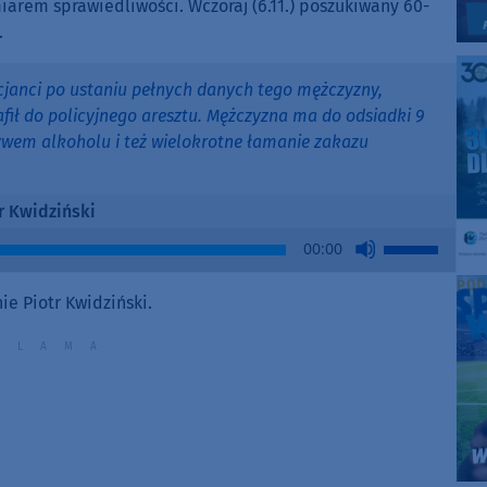
iarem sprawiedliwości. Wczoraj (6.11.) poszukiwany 60-
.
icjanci po ustaniu pełnych danych tego mężczyzny,
afił do policyjnego aresztu. Mężczyzna ma do odsiadki 9
ywem alkoholu i też wielokrotne łamanie zakazu
r Kwidziński
Use
00:00
Up/Down
Arrow
e Piotr Kwidziński.
keys
to
increase
or
decrease
volume.