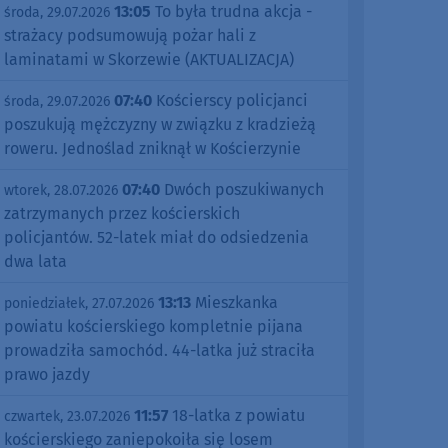
13:05
To była trudna akcja -
środa, 29.07.2026
strażacy podsumowują pożar hali z
laminatami w Skorzewie (AKTUALIZACJA)
07:40
Kościerscy policjanci
środa, 29.07.2026
poszukują mężczyzny w związku z kradzieżą
roweru. Jednoślad zniknął w Kościerzynie
07:40
Dwóch poszukiwanych
wtorek, 28.07.2026
zatrzymanych przez kościerskich
policjantów. 52-latek miał do odsiedzenia
dwa lata
13:13
Mieszkanka
poniedziałek, 27.07.2026
powiatu kościerskiego kompletnie pijana
prowadziła samochód. 44-latka już straciła
prawo jazdy
11:57
18-latka z powiatu
czwartek, 23.07.2026
kościerskiego zaniepokoiła się losem