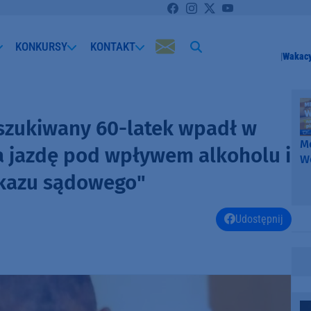
KONKURSY
KONTAKT
Wakacy
oszukiwany 60-latek wpadł w
Me
"Za jazdę pod wpływem alkoholu i
W
-
akazu sądowego"
k
W
Udostępnij