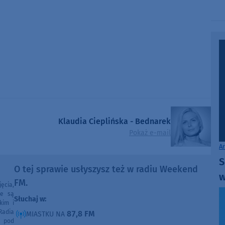
Klaudia Cieplińska - Bednarek
Pokaż e-mail
A
S
O tej sprawie usłyszysz też w radiu Weekend
w
FM.
ęcia,
ne są
Słuchaj w:
kim i
Radia
87,8 FM
MIASTKU NA
e pod