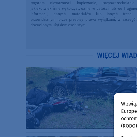
rygorem nieważności: kopiowanie, rozpowszechniani
jakiekolwiek inne wykorzystywanie w całości lub we fragme
informacji, danych, materiałów lub innych treści 
przewidzianymi przez przepisy prawa wyjątkami, w szczegól
dozwolonym użytkiem osobistym.
WIĘCEJ WIA
W zwią
Europej
ochron
(RODO)