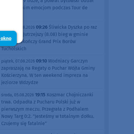
sezonu w IV lidze, a powiat bytowski oddał
się kolarskim emocjom podczas Tour de
Pologne
09:26
Śliwicka Dyszka po raz
piątek, 07.08.2026
dziesiąty. Jutrzejszy (8.08) bieg w gminie
 okno
Śliwice zakończy Grand Prix Borów
Tucholskich
09:10
Wodniacy Garczyn
piątek, 07.08.2026
zapraszają na Regaty o Puchar Wójta Gminy
Kościerzyna. W ten weekend impreza na
jeziorze Wdzydze
19:15
Koszmar Chojniczanki
środa, 05.08.2026
trwa. Odpadła z Pucharu Polski już w
pierwszym meczu. Przegrała z Podhalem
Nowy Targ 0:2. "Jesteśmy w totalnym dołku.
Czujemy się fatalnie"