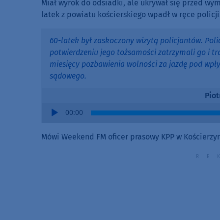
Miał wyrok do odsiadki, ale ukrywał się przed wym
latek z powiatu kościerskiego wpadł w ręce policji
60-latek był zaskoczony wizytą policjantów. Pol
potwierdzeniu jego tożsamości zatrzymali go i tr
miesięcy pozbawienia wolności za jazdę pod wpł
sądowego.
Piot
Audio
00:00
Player
Mówi Weekend FM oficer prasowy KPP w Kościerzyni