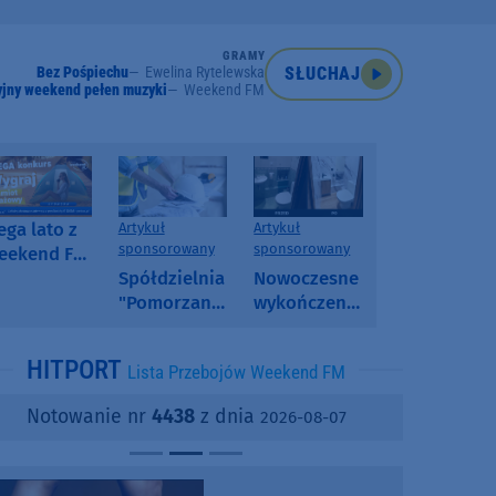
GRAMY
Bez Pośpiechu
Ewelina Rytelewska
SŁUCHAJ
jny weekend pełen muzyki
Weekend FM
ga lato z
Artykuł
Artykuł
sponsorowany
sponsorowany
eekend FM
 poranny
Spółdzielnia
Nowoczesne
onkurs w
"Pomorzanka"
wykończenia
eekend FM
w
ścian.
Człuchowie
Dlaczego
HITPORT
Lista Przebojów Weekend FM
informuje o
SPC, WPC i
przetargach
fornir
Notowanie nr
4438
z dnia
2026-08-07
i ofertach
kamienny
najmu
zyskują na
popularności?