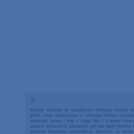
Wszelkie materiały (w szczególności informacje lokalne, zdj
grafiki, filmy) zamieszczone w niniejszym Portalu chronio
przepisami ustawy z dnia 4 lutego 1994 r. o prawie autors
prawach pokrewnych. Zabronione jest bez zgody Redakcji 
Weekend FM/portalu weekendfm.pl wyrażonej na piśmi