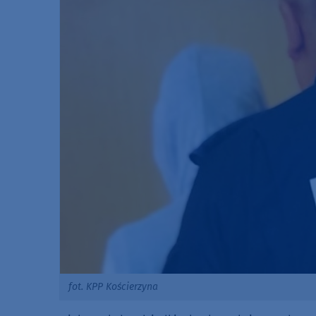
fot. KPP Kościerzyna