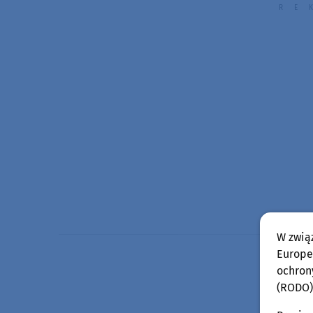
W zwią
Europej
ochron
(RODO)