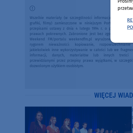
Prosim
przetw
Wszelkie materiały (w szczególności informacje lokalne, zdj
RE
grafiki, filmy) zamieszczone w niniejszym Portalu chronio
PO
przepisami ustawy z dnia 4 lutego 1994 r. o prawie autors
prawach pokrewnych. Zabronione jest bez zgody Redakcji 
Weekend FM/portalu weekendfm.pl wyrażonej na piśmi
rygorem nieważności: kopiowanie, rozpowszechniani
jakiekolwiek inne wykorzystywanie w całości lub we fragme
informacji, danych, materiałów lub innych treści 
przewidzianymi przez przepisy prawa wyjątkami, w szczegól
dozwolonym użytkiem osobistym.
WIĘCEJ WIA