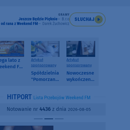
GRAMY
Jeszcze Będzie Pięknie
B.r.o
SŁUCHAJ
 od rana z Weekend FM
Darek Żuchowicz
ga lato z
Artykuł
Artykuł
sponsorowany
sponsorowany
eekend FM
 poranny
Spółdzielnia
Nowoczesne
onkurs w
"Pomorzanka"
wykończenia
eekend FM
w
ścian.
Człuchowie
Dlaczego
HITPORT
Lista Przebojów Weekend FM
informuje o
SPC, WPC i
przetargach
fornir
Notowanie nr
4436
z dnia
2026-08-05
i ofertach
kamienny
najmu
zyskują na
popularności?