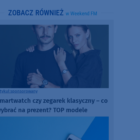
ZOBACZ RÓWNIEŻ
w Weekend FM
rtykuł sponsorowany
martwatch czy zegarek klasyczny – co
ybrać na prezent? TOP modele