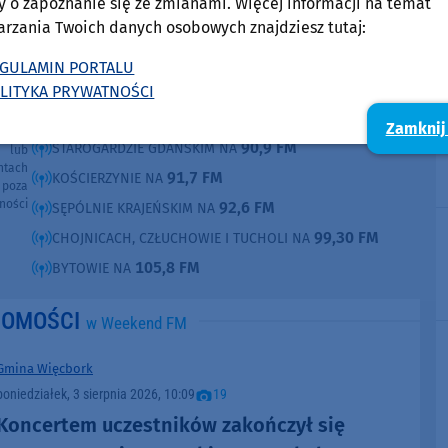
y o zapoznanie się ze zmianami. Więcej informacji na temat
arzania Twoich danych osobowych znajdziesz tutaj:
O tej sprawie usłyszysz też w radiu Weekend
FM.
ęcia,
GULAMIN PORTALU
ne są
Słuchaj w:
LITYKA PRYWATNOŚCI
kim i
Radia
87,8 FM
MIASTKU NA
Zamknij
e pod
90,9 FM
STAROGARDZIE GDAŃSKIM NA
e lub
ntach
91,7 FM
KOŚCIERZYNIE NA
poza
ności
92,6 FM
SĘPÓLNIE KRAJEŃSKIM NA
99,30 FM
CHOJNICACH, CZŁUCHOWIE I TUCHOLI NA
105,8 FM
BYTOWIE NA
DOMOŚCI
w Weekend FM
Gmina Więcbork
poniedziałek, 3 sierpnia 2026, 10:09
19
Koncertem uczestników zakończył się