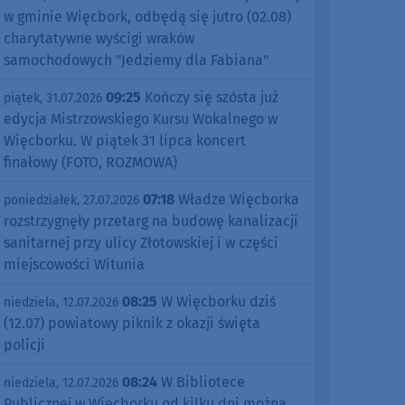
w gminie Więcbork, odbędą się jutro (02.08)
charytatywne wyścigi wraków
samochodowych "Jedziemy dla Fabiana"
09:25
Kończy się szósta już
piątek, 31.07.2026
edycja Mistrzowskiego Kursu Wokalnego w
Więcborku. W piątek 31 lipca koncert
finałowy (FOTO, ROZMOWA)
07:18
Władze Więcborka
poniedziałek, 27.07.2026
rozstrzygnęły przetarg na budowę kanalizacji
sanitarnej przy ulicy Złotowskiej i w części
miejscowości Witunia
08:25
W Więcborku dziś
niedziela, 12.07.2026
(12.07) powiatowy piknik z okazji święta
policji
08:24
W Bibliotece
niedziela, 12.07.2026
Publicznej w Więcborku od kilku dni można