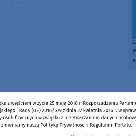
A
P
n
zku z wejściem w życie 25 maja 2018 r. Rozporządzenia Parlam
skiego i Rady (UE) 2016/679 z dnia 27 kwietnia 2016 r. w spraw
Maciej Bór
y osób fizycznych w związku z przetwarzaniem danych osobow
Pokaż e-mail
 zmieniamy naszą Politykę Prywatności i Regulamin Portalu.