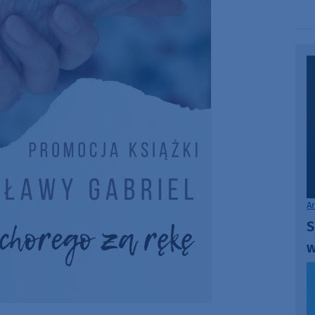
A
S
w