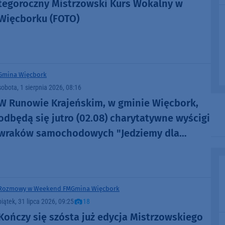
tegoroczny Mistrzowski Kurs Wokalny w
Więcborku (FOTO)
Gmina Więcbork
sobota, 1 sierpnia 2026, 08:16
W Runowie Krajeńskim, w gminie Więcbork,
odbędą się jutro (02.08) charytatywne wyścigi
wraków samochodowych "Jedziemy dla
Fabiana"
Rozmowy w Weekend FM
Gmina Więcbork
piątek, 31 lipca 2026, 09:25
18
Kończy się szósta już edycja Mistrzowskiego