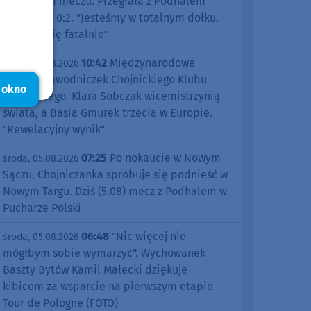
pierwszym meczu. Przegrała z Podhalem
Nowy Targ 0:2. "Jesteśmy w totalnym dołku.
Czujemy się fatalnie"
10:42
Międzynarodowe
środa, 05.08.2026
sukcesy zawodniczek Chojnickiego Klubu
 okno
Żeglarskiego. Klara Sobczak wicemistrzynią
świata, a Basia Gmurek trzecia w Europie.
"Rewelacyjny wynik"
07:25
Po nokaucie w Nowym
środa, 05.08.2026
Sączu, Chojniczanka spróbuje się podnieść w
Nowym Targu. Dziś (5.08) mecz z Podhalem w
Pucharze Polski
06:48
"Nic więcej nie
środa, 05.08.2026
mógłbym sobie wymarzyć". Wychowanek
Baszty Bytów Kamil Małecki dziękuje
kibicom za wsparcie na pierwszym etapie
Tour de Pologne (FOTO)