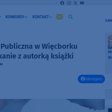
KONKURSY
KONTAKT
Lato
 Publiczna w Więcborku
Me
kanie z autorką książki
W
-
"
k
W
Udostępnij