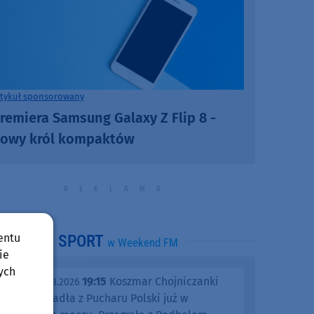
rtykuł sponsorowany
remiera Samsung Galaxy Z Flip 8 -
owy król kompaktów
entu
SPORT
w Weekend FM
ie
ych
19:15
Koszmar Chojniczanki
środa, 05.08.2026
trwa. Odpadła z Pucharu Polski już w