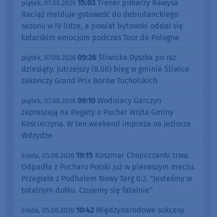
15:03
Trener piłkarzy Rawysa
piątek, 07.08.2026
Raciąż melduje gotowość do debiutanckiego
sezonu w IV lidze, a powiat bytowski oddał się
kolarskim emocjom podczas Tour de Pologne
09:26
Śliwicka Dyszka po raz
piątek, 07.08.2026
dziesiąty. Jutrzejszy (8.08) bieg w gminie Śliwice
zakończy Grand Prix Borów Tucholskich
09:10
Wodniacy Garczyn
piątek, 07.08.2026
zapraszają na Regaty o Puchar Wójta Gminy
Kościerzyna. W ten weekend impreza na jeziorze
Wdzydze
19:15
Koszmar Chojniczanki trwa.
środa, 05.08.2026
Odpadła z Pucharu Polski już w pierwszym meczu.
Przegrała z Podhalem Nowy Targ 0:2. "Jesteśmy w
totalnym dołku. Czujemy się fatalnie"
10:42
Międzynarodowe sukcesy
środa, 05.08.2026