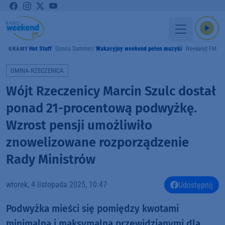
Hot Stuff
Donna Summer
Wakacyjny weekend pełen muzyki
Weekend FM
GRAMY
GMINA RZECZENICA
Wójt Rzeczenicy Marcin Szulc dostał
ponad 21-procentową podwyżkę.
Wzrost pensji umożliwiło
znowelizowane rozporządzenie
Rady Ministrów
wtorek, 4 listopada 2025, 10:47
Udostępnij
Podwyżka mieści się pomiędzy kwotami
minimalną i maksymalną przewidzianymi dla