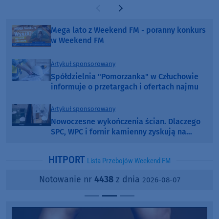
Poprzednia strona
Następna strona
Mega lato z Weekend FM - poranny konkurs
w Weekend FM
Artykuł sponsorowany
Spółdzielnia "Pomorzanka" w Człuchowie
informuje o przetargach i ofertach najmu
Artykuł sponsorowany
Nowoczesne wykończenia ścian. Dlaczego
SPC, WPC i fornir kamienny zyskują na
popularności?
HITPORT
Lista Przebojów Weekend FM
Notowanie nr
4438
z dnia
2026-08-07