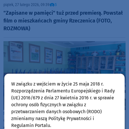
piątek, 27 lutego 2026, 09:39
5
"Zapisane w pamięci" tuż przed premierą. Powstał
film o mieszkańcach gminy Rzeczenica (FOTO,
ROZMOWA)
W związku z wejściem w życie 25 maja 2018 r.
Rozporządzenia Parlamentu Europejskiego i Rady
(UE) 2016/679 z dnia 27 kwietnia 2016 r. w sprawie
ochrony osób fizycznych w związku z
przetwarzaniem danych osobowych (RODO)
Gmina Rzeczenica
zmieniamy naszą Politykę Prywatności i
czwartek, 26 lutego 2026, 09:59
Regulamin Portalu.
Szkoła Podstawowa w Pieniężnicy, w gminie