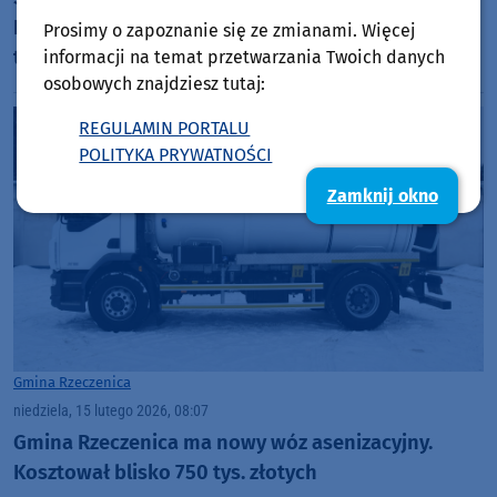
Rzeczenica, przestanie istnieć. Przedszkole jednak
Prosimy o zapoznanie się ze zmianami. Więcej
tu pozostanie
informacji na temat przetwarzania Twoich danych
osobowych znajdziesz tutaj:
REGULAMIN PORTALU
POLITYKA PRYWATNOŚCI
Zamknij okno
Gmina Rzeczenica
niedziela, 15 lutego 2026, 08:07
Gmina Rzeczenica ma nowy wóz asenizacyjny.
Kosztował blisko 750 tys. złotych