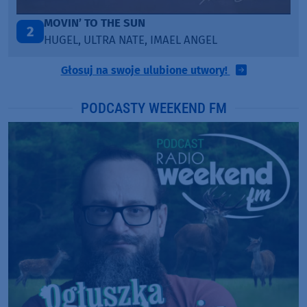
LEGENDARY LOVERS (SAVE ME)
3
KATY PERRY & CHIEF KEEF
Głosuj na swoje ulubione utwory!
PODCASTY WEEKEND FM