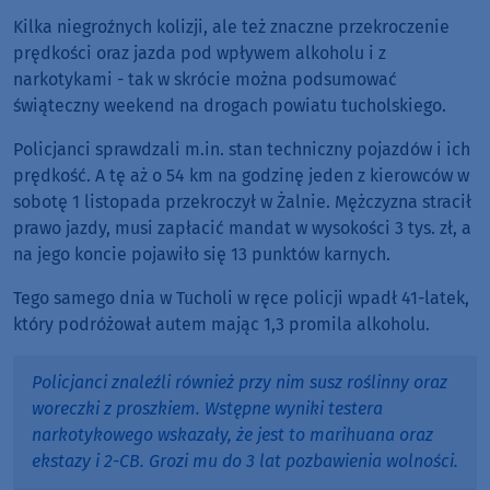
Kilka niegroźnych kolizji, ale też znaczne przekroczenie
prędkości oraz jazda pod wpływem alkoholu i z
narkotykami - tak w skrócie można podsumować
świąteczny weekend na drogach powiatu tucholskiego.
Policjanci sprawdzali m.in. stan techniczny pojazdów i ich
prędkość. A tę aż o 54 km na godzinę jeden z kierowców w
sobotę 1 listopada przekroczył w Żalnie. Mężczyzna stracił
prawo jazdy, musi zapłacić mandat w wysokości 3 tys. zł, a
na jego koncie pojawiło się 13 punktów karnych.
Tego samego dnia w Tucholi w ręce policji wpadł 41-latek,
który podróżował autem mając 1,3 promila alkoholu.
Policjanci znaleźli również przy nim susz roślinny oraz
woreczki z proszkiem. Wstępne wyniki testera
narkotykowego wskazały, że jest to marihuana oraz
ekstazy i 2-CB. Grozi mu do 3 lat pozbawienia wolności.