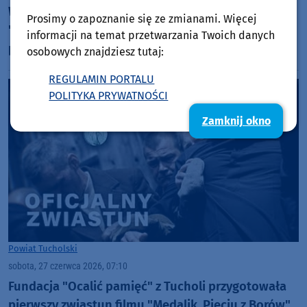
W sobotę (04.07) w lasach pod Tucholą ekipa filmu
Prosimy o zapoznanie się ze zmianami. Więcej
"Medalik. Pięciu z borów" zorganizowała kolejny
informacji na temat przetwarzania Twoich danych
plan zdjęciowy (FOTO, RELACJA)
osobowych znajdziesz tutaj:
REGULAMIN PORTALU
POLITYKA PRYWATNOŚCI
Zamknij okno
Powiat Tucholski
sobota, 27 czerwca 2026, 07:10
Fundacja "Ocalić pamięć" z Tucholi przygotowała
pierwszy zwiastun filmu "Medalik. Pięciu z Borów".