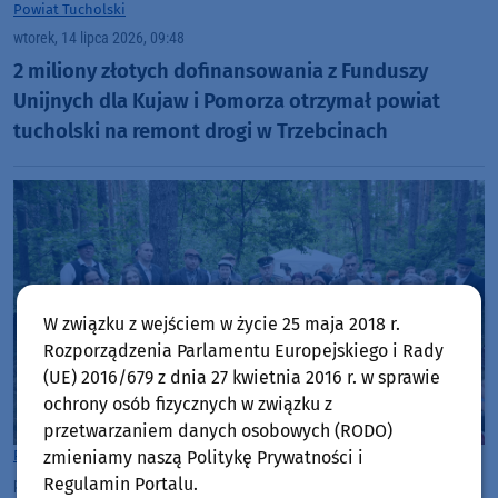
Powiat Tucholski
wtorek, 14 lipca 2026, 09:48
2 miliony złotych dofinansowania z Funduszy
Unijnych dla Kujaw i Pomorza otrzymał powiat
tucholski na remont drogi w Trzebcinach
W związku z wejściem w życie 25 maja 2018 r.
Rozporządzenia Parlamentu Europejskiego i Rady
(UE) 2016/679 z dnia 27 kwietnia 2016 r. w sprawie
ochrony osób fizycznych w związku z
przetwarzaniem danych osobowych (RODO)
zmieniamy naszą Politykę Prywatności i
Powiat Tucholski
Regulamin Portalu.
poniedziałek, 6 lipca 2026, 08:48
24