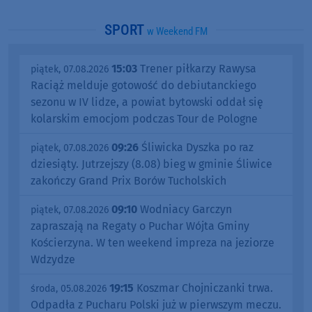
SPORT
w Weekend FM
15:03
Trener piłkarzy Rawysa
piątek, 07.08.2026
Raciąż melduje gotowość do debiutanckiego
sezonu w IV lidze, a powiat bytowski oddał się
kolarskim emocjom podczas Tour de Pologne
09:26
Śliwicka Dyszka po raz
piątek, 07.08.2026
dziesiąty. Jutrzejszy (8.08) bieg w gminie Śliwice
zakończy Grand Prix Borów Tucholskich
09:10
Wodniacy Garczyn
piątek, 07.08.2026
zapraszają na Regaty o Puchar Wójta Gminy
Kościerzyna. W ten weekend impreza na jeziorze
Wdzydze
19:15
Koszmar Chojniczanki trwa.
środa, 05.08.2026
Odpadła z Pucharu Polski już w pierwszym meczu.