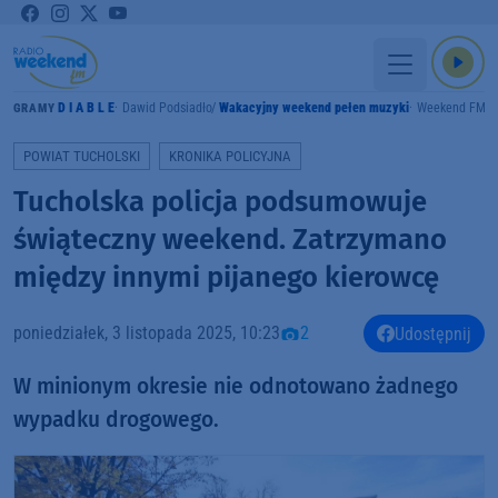
D I A B L E
Dawid Podsiadło
Wakacyjny weekend pełen muzyki
Weekend FM
GRAMY
POWIAT TUCHOLSKI
KRONIKA POLICYJNA
Tucholska policja podsumowuje
świąteczny weekend. Zatrzymano
między innymi pijanego kierowcę
poniedziałek, 3 listopada 2025, 10:23
2
Udostępnij
W minionym okresie nie odnotowano żadnego
wypadku drogowego.