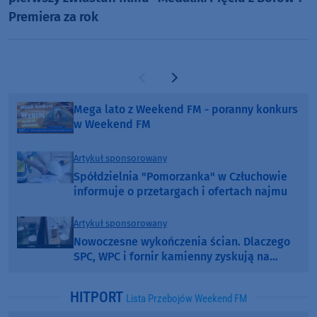
Premiera za rok
Poprzednia strona
Następna strona
Mega lato z Weekend FM - poranny konkurs
w Weekend FM
Artykuł sponsorowany
Spółdzielnia "Pomorzanka" w Człuchowie
informuje o przetargach i ofertach najmu
Artykuł sponsorowany
Nowoczesne wykończenia ścian. Dlaczego
SPC, WPC i fornir kamienny zyskują na
popularności?
HITPORT
Lista Przebojów Weekend FM