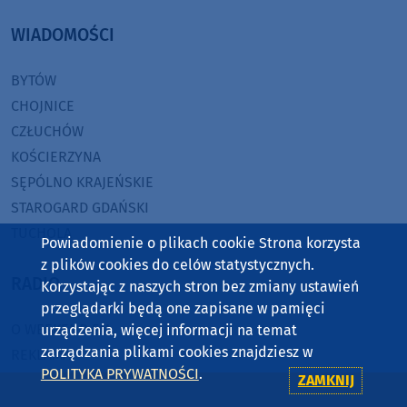
WIADOMOŚCI
BYTÓW
CHOJNICE
CZŁUCHÓW
KOŚCIERZYNA
SĘPÓLNO KRAJEŃSKIE
STAROGARD GDAŃSKI
TUCHOLA
Powiadomienie o plikach cookie Strona korzysta
z plików cookies do celów statystycznych.
RADIO
Korzystając z naszych stron bez zmiany ustawień
przeglądarki będą one zapisane w pamięci
O WEEKEND FM
urządzenia, więcej informacji na temat
zarządzania plikami cookies znajdziesz w
REKLAMA
POLITYKA PRYWATNOŚCI
.
ZASIĘG
ZAMKNIJ
JAK SŁUCHAĆ?