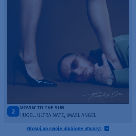
ITEPE ITEDE
3
SANAH
Głosuj na swoje ulubione utwory!