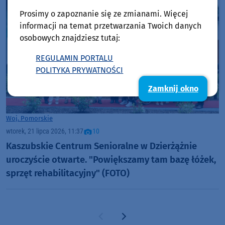
Prosimy o zapoznanie się ze zmianami. Więcej
informacji na temat przetwarzania Twoich danych
osobowych znajdziesz tutaj:
REGULAMIN PORTALU
POLITYKA PRYWATNOŚCI
Zamknij okno
Woj. Pomorskie
wtorek, 21 lipca 2026, 11:37
10
Kaszubskie Centrum Senioralne w Dzierżążnie
uroczyście otwarte. "Powiększamy tam bazę łóżek,
sprzęt rehabilitacyjny" (FOTO)
Poprzednia strona
Następna strona