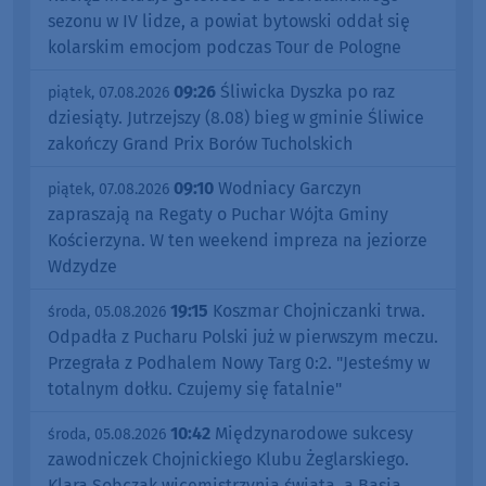
sezonu w IV lidze, a powiat bytowski oddał się
kolarskim emocjom podczas Tour de Pologne
09:26
Śliwicka Dyszka po raz
piątek, 07.08.2026
dziesiąty. Jutrzejszy (8.08) bieg w gminie Śliwice
zakończy Grand Prix Borów Tucholskich
09:10
Wodniacy Garczyn
piątek, 07.08.2026
zapraszają na Regaty o Puchar Wójta Gminy
Kościerzyna. W ten weekend impreza na jeziorze
Wdzydze
19:15
Koszmar Chojniczanki trwa.
środa, 05.08.2026
Odpadła z Pucharu Polski już w pierwszym meczu.
Przegrała z Podhalem Nowy Targ 0:2. "Jesteśmy w
totalnym dołku. Czujemy się fatalnie"
10:42
Międzynarodowe sukcesy
środa, 05.08.2026
zawodniczek Chojnickiego Klubu Żeglarskiego.
Klara Sobczak wicemistrzynią świata, a Basia