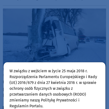
65 km/h
Woj. Pomorskie
W związku z wejściem w życie 25 maja 2018 r.
środa, 22 lipca 2026, 09:27
Rozporządzenia Parlamentu Europejskiego i Rady
Uniewinnienie po prawie 13 latach. Zakończył się
(UE) 2016/679 z dnia 27 kwietnia 2016 r. w sprawie
proces po tragicznym wypadku autobusu w gminie
ochrony osób fizycznych w związku z
przetwarzaniem danych osobowych (RODO)
Przechlewo
zmieniamy naszą Politykę Prywatności i
Regulamin Portalu.