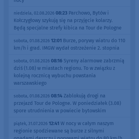
nocy
08:23
Parchowo, Bytów i
niedziela, 02.08.2026
Kołczygłowy szykują się na przyjęcie kolarzy.
Będą specjalne strefy kibica na Tour de Pologne
12:01
Burze, porywy wiatru do 110
sobota, 01.08.2026
km/h i grad. IMGW wydał ostrzeżenie 2. stopnia
08:16
Syreny alarmowe zabrzmią
sobota, 01.08.2026
dziś (1.08) w miastach regionu. To w związku z
kolejną rocznicą wybuchu powstania
warszawskiego
08:14
Zablokują drogi na
sobota, 01.08.2026
przejazd Tour de Pologne. W poniedziałek (3.08)
spore utrudnienia w powiecie bytowskim
12:41
W nocy w całym naszym
piątek, 31.07.2026
regionie spodziewane są burze z silnymi
opadami deszczu i porywami wiatru do 80 km/h.