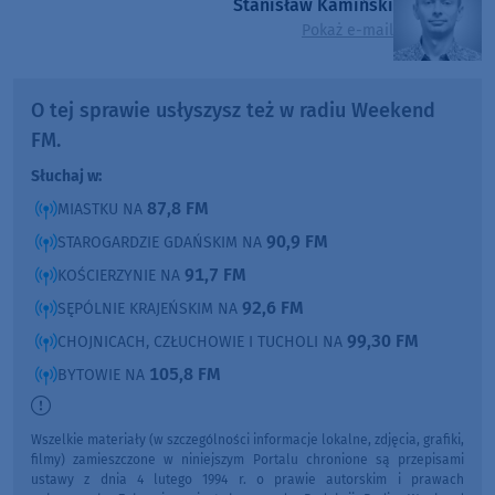
Stanisław Kamiński
Pokaż e-mail
O tej sprawie usłyszysz też w radiu Weekend
FM.
Słuchaj w:
87,8 FM
MIASTKU NA
90,9 FM
STAROGARDZIE GDAŃSKIM NA
91,7 FM
KOŚCIERZYNIE NA
92,6 FM
SĘPÓLNIE KRAJEŃSKIM NA
99,30 FM
CHOJNICACH, CZŁUCHOWIE I TUCHOLI NA
105,8 FM
BYTOWIE NA
Wszelkie materiały (w szczególności informacje lokalne, zdjęcia, grafiki,
filmy) zamieszczone w niniejszym Portalu chronione są przepisami
ustawy z dnia 4 lutego 1994 r. o prawie autorskim i prawach