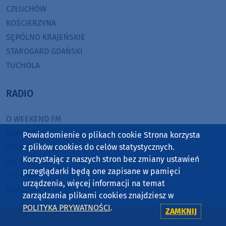
CZŁUCHÓW
KOŚCIERZYNA
SĘPÓLNO KRAJEŃSKIE
STAROGARD GDAŃSKI
TUCHOLA
RADIO
O WEEKEND FM
REKLAMA
Powiadomienie o plikach cookie Strona korzysta
ZASIĘG
z plików cookies do celów statystycznych.
Korzystając z naszych stron bez zmiany ustawień
JAK SŁUCHAĆ?
przeglądarki będą one zapisane w pamięci
HIT-PORT
urządzenia, więcej informacji na temat
GRALIŚMY W WEEKEND FM
zarządzania plikami cookies znajdziesz w
POLITYKA PRYWATNOŚCI
.
ZAMKNIJ
CZĘSTOTLIWOŚCI