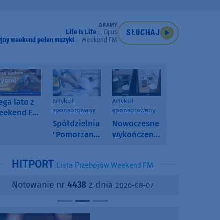
GRAMY
Life Is Life
Opus
SŁUCHAJ
jny weekend pełen muzyki
Weekend FM
ga lato z
Artykuł
Artykuł
sponsorowany
sponsorowany
eekend FM
 poranny
Spółdzielnia
Nowoczesne
onkurs w
"Pomorzanka"
wykończenia
eekend FM
w
ścian.
Człuchowie
Dlaczego
HITPORT
Lista Przebojów Weekend FM
informuje o
SPC, WPC i
przetargach
fornir
Notowanie nr
4438
z dnia
2026-08-07
i ofertach
kamienny
najmu
zyskują na
popularności?