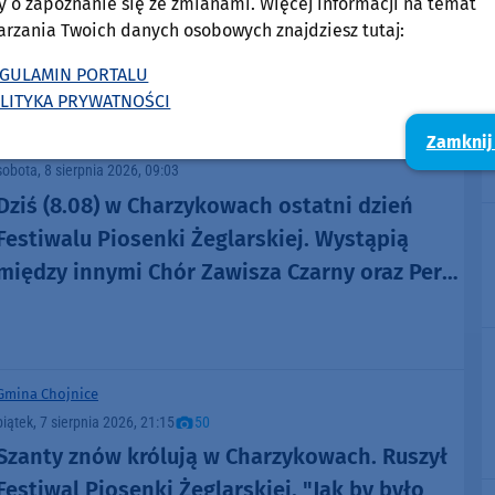
y o zapoznanie się ze zmianami. Więcej informacji na temat
Charzykowskim. Świadkowie zdarzenia nie
arzania Twoich danych osobowych znajdziesz tutaj:
ruszyli z pomocą (FOTO)
GULAMIN PORTALU
LITYKA PRYWATNOŚCI
Zamknij
Gmina Chojnice
sobota, 8 sierpnia 2026, 09:03
Dziś (8.08) w Charzykowach ostatni dzień
Festiwalu Piosenki Żeglarskiej. Wystąpią
między innymi Chór Zawisza Czarny oraz Perły
i Łotry
Gmina Chojnice
piątek, 7 sierpnia 2026, 21:15
50
Szanty znów królują w Charzykowach. Ruszył
Festiwal Piosenki Żeglarskiej. "Jak by było