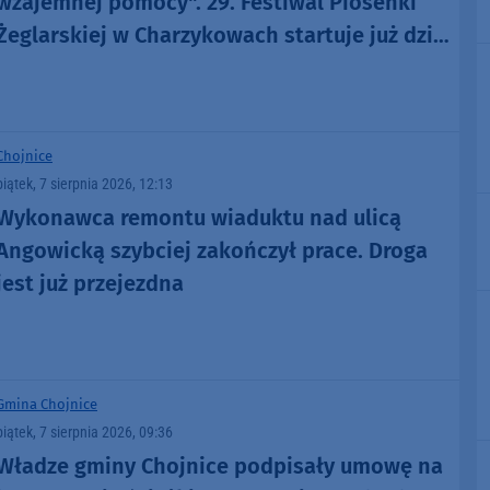
wzajemnej pomocy". 29. Festiwal Piosenki
Żeglarskiej w Charzykowach startuje już dziś.
Szanty, gwiazdy i wyjątkowa atmosfera
(ROZMOWA)
Chojnice
piątek, 7 sierpnia 2026, 12:13
Wykonawca remontu wiaduktu nad ulicą
Angowicką szybciej zakończył prace. Droga
jest już przejezdna
Gmina Chojnice
piątek, 7 sierpnia 2026, 09:36
Władze gminy Chojnice podpisały umowę na