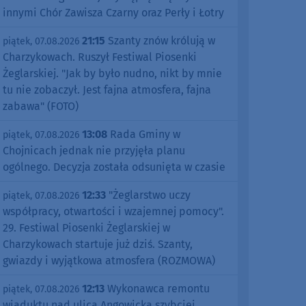
innymi Chór Zawisza Czarny oraz Perły i Łotry
21:15
Szanty znów królują w
piątek, 07.08.2026
Charzykowach. Ruszył Festiwal Piosenki
Żeglarskiej. "Jak by było nudno, nikt by mnie
tu nie zobaczył. Jest fajna atmosfera, fajna
zabawa" (FOTO)
13:08
Rada Gminy w
piątek, 07.08.2026
Chojnicach jednak nie przyjęła planu
ogólnego. Decyzja została odsunięta w czasie
12:33
"Żeglarstwo uczy
piątek, 07.08.2026
współpracy, otwartości i wzajemnej pomocy".
29. Festiwal Piosenki Żeglarskiej w
Charzykowach startuje już dziś. Szanty,
gwiazdy i wyjątkowa atmosfera (ROZMOWA)
12:13
Wykonawca remontu
piątek, 07.08.2026
wiaduktu nad ulicą Angowicką szybciej