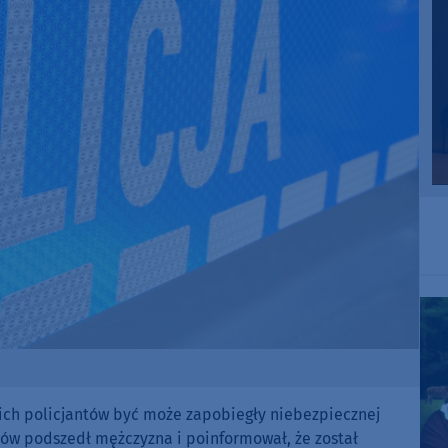
ich policjantów być może zapobiegły niebezpiecznej
antów podszedł mężczyzna i poinformował, że został