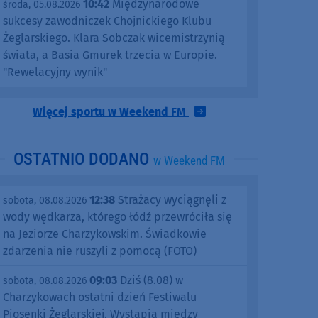
10:42
Międzynarodowe
środa, 05.08.2026
sukcesy zawodniczek Chojnickiego Klubu
Żeglarskiego. Klara Sobczak wicemistrzynią
świata, a Basia Gmurek trzecia w Europie.
"Rewelacyjny wynik"
Więcej sportu w Weekend FM
OSTATNIO DODANO
w Weekend FM
12:38
Strażacy wyciągnęli z
sobota, 08.08.2026
wody wędkarza, którego łódź przewróciła się
na Jeziorze Charzykowskim. Świadkowie
zdarzenia nie ruszyli z pomocą (FOTO)
09:03
Dziś (8.08) w
sobota, 08.08.2026
Charzykowach ostatni dzień Festiwalu
Piosenki Żeglarskiej. Wystąpią między