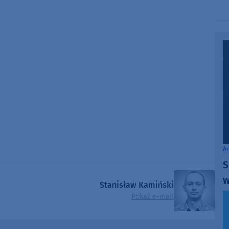
A
S
w
Stanisław Kamiński
Pokaż e-mail