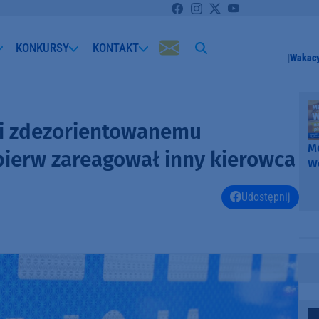
KONKURSY
KONTAKT
Wakacy
gli zdezorientowanemu
Me
pierw zareagował inny kierowca
W
-
k
Udostępnij
W