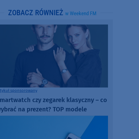
ZOBACZ RÓWNIEŻ
w Weekend FM
rtykuł sponsorowany
martwatch czy zegarek klasyczny – co
ybrać na prezent? TOP modele