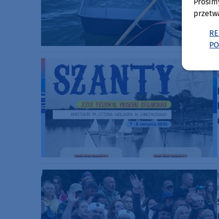
Prosim
przetw
RE
PO