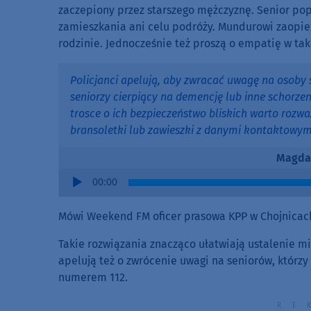
zaczepiony przez starszego mężczyznę. Senior popr
zamieszkania ani celu podróży. Mundurowi zaopieko
rodzinie. Jednocześnie też proszą o empatię w tak
Policjanci apelują, aby zwracać uwagę na osoby 
seniorzy cierpiący na demencję lub inne schorze
trosce o ich bezpieczeństwo bliskich warto rozw
bransoletki lub zawieszki z danymi kontaktowym
Magda
Audio
00:00
Player
Mówi Weekend FM oficer prasowa KPP w Chojnicac
Takie rozwiązania znacząco ułatwiają ustalenie m
apelują też o zwrócenie uwagi na seniorów, którzy
numerem 112.