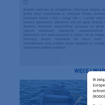
Wszelkie materiały (w szczególności informacje lokalne, zdj
grafiki, filmy) zamieszczone w niniejszym Portalu chronio
przepisami ustawy z dnia 4 lutego 1994 r. o prawie autors
prawach pokrewnych. Zabronione jest bez zgody Redakcji 
Weekend FM/portalu weekendfm.pl wyrażonej na piśmi
rygorem nieważności: kopiowanie, rozpowszechniani
jakiekolwiek inne wykorzystywanie w całości lub we fragme
informacji, danych, materiałów lub innych treści 
przewidzianymi przez przepisy prawa wyjątkami, w szczegól
dozwolonym użytkiem osobistym.
WIĘCEJ WIA
W zwią
Europej
ochron
(RODO)