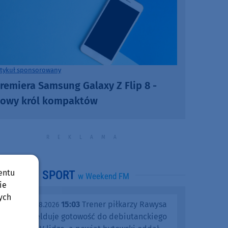
rtykuł sponsorowany
remiera Samsung Galaxy Z Flip 8 -
owy król kompaktów
entu
SPORT
w Weekend FM
ie
ych
15:03
Trener piłkarzy Rawysa
piątek, 07.08.2026
Raciąż melduje gotowość do debiutanckiego