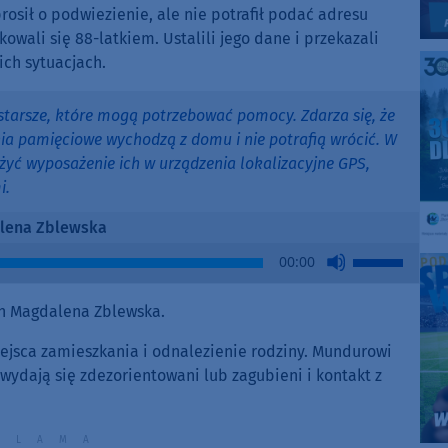
osił o podwiezienie, ale nie potrafił podać adresu
wali się 88-latkiem. Ustalili jego dane i przekazali
ich sytuacjach.
starsze, które mogą potrzebować pomocy. Zdarza się, że
nia pamięciowe wychodzą z domu i nie potrafią wrócić. W
ażyć wyposażenie ich w urządzenia lokalizacyjne GPS,
i.
lena Zblewska
Use
00:00
Up/Down
Arrow
h Magdalena Zblewska.
keys
to
iejsca zamieszkania i odnalezienie rodziny. Mundurowi
increase
 wydają się zdezorientowani lub zagubieni i kontakt z
or
decrease
volume.