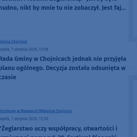
nudno, nikt by mnie tu nie zobaczył. Jest fajna
atmosfera, fajna zabawa" (FOTO)
Gmina Chojnice
piątek, 7 sierpnia 2026, 13:08
Rada Gminy w Chojnicach jednak nie przyjęła
planu ogólnego. Decyzja została odsunięta w
czasie
Rozmowy w Weekend FM
Gmina Chojnice
piątek, 7 sierpnia 2026, 12:33
"Żeglarstwo uczy współpracy, otwartości i