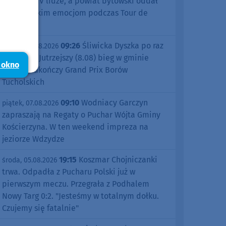
sezonu w IV lidze, a powiat bytowski oddał
się kolarskim emocjom podczas Tour de
Pologne
09:26
Śliwicka Dyszka po raz
piątek, 07.08.2026
dziesiąty. Jutrzejszy (8.08) bieg w gminie
 okno
Śliwice zakończy Grand Prix Borów
Tucholskich
09:10
Wodniacy Garczyn
piątek, 07.08.2026
zapraszają na Regaty o Puchar Wójta Gminy
Kościerzyna. W ten weekend impreza na
jeziorze Wdzydze
19:15
Koszmar Chojniczanki
środa, 05.08.2026
trwa. Odpadła z Pucharu Polski już w
pierwszym meczu. Przegrała z Podhalem
Nowy Targ 0:2. "Jesteśmy w totalnym dołku.
Czujemy się fatalnie"