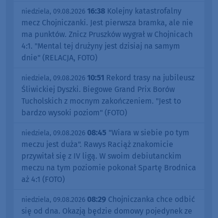
16:38
Kolejny katastrofalny
niedziela, 09.08.2026
mecz Chojniczanki. Jest pierwsza bramka, ale nie
ma punktów. Znicz Pruszków wygrał w Chojnicach
4:1. "Mental tej drużyny jest dzisiaj na samym
dnie" (RELACJA, FOTO)
10:51
Rekord trasy na jubileusz
niedziela, 09.08.2026
Śliwickiej Dyszki. Biegowe Grand Prix Borów
Tucholskich z mocnym zakończeniem. "Jest to
bardzo wysoki poziom" (FOTO)
08:45
"Wiara w siebie po tym
niedziela, 09.08.2026
meczu jest duża". Rawys Raciąż znakomicie
przywitał się z IV ligą. W swoim debiutanckim
meczu na tym poziomie pokonał Spartę Brodnica
aż 4:1 (FOTO)
08:29
Chojniczanka chce odbić
niedziela, 09.08.2026
się od dna. Okazją będzie domowy pojedynek ze