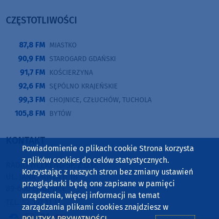
CZĘSTOTLIWOŚCI
87,8 FM
MIASTKO
90,9 FM
STAROGARD GDAŃSKI
91,7 FM
KOŚCIERZYNA
92,6 FM
SĘPÓLNO KRAJEŃSKIE
99,3 FM
CHOJNICE, CZŁUCHÓW, TUCHOLA
105,8 FM
BYTÓW
KONTAKT
Powiadomienie o plikach cookie Strona korzysta
z plików cookies do celów statystycznych.
RADIO WEEKEND SP. Z O.O.
Korzystając z naszych stron bez zmiany ustawień
UL. JANA PAWŁA II 1B
przeglądarki będą one zapisane w pamięci
89-600 CHOJNICE
urządzenia, więcej informacji na temat
TEL. 52 397 11 11
zarządzania plikami cookies znajdziesz w
POLITYKA PRYWATNOŚCI
.