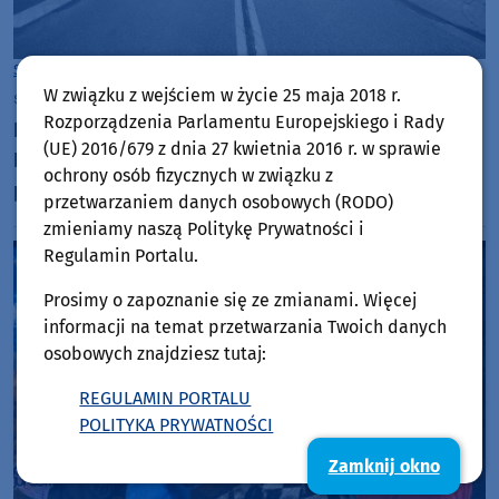
Sępólno Krajeńskie
W związku z wejściem w życie 25 maja 2018 r.
sobota, 1 sierpnia 2026, 08:31
Rozporządzenia Parlamentu Europejskiego i Rady
Będzie nowe przejście dla pieszych na ulicy
(UE) 2016/679 z dnia 27 kwietnia 2016 r. w sprawie
Kościuszki w Sępólnie Krajeńskim. Trwają prace
ochrony osób fizycznych w związku z
projektowe
przetwarzaniem danych osobowych (RODO)
zmieniamy naszą Politykę Prywatności i
Regulamin Portalu.
Prosimy o zapoznanie się ze zmianami. Więcej
informacji na temat przetwarzania Twoich danych
osobowych znajdziesz tutaj:
REGULAMIN PORTALU
POLITYKA PRYWATNOŚCI
Zamknij okno