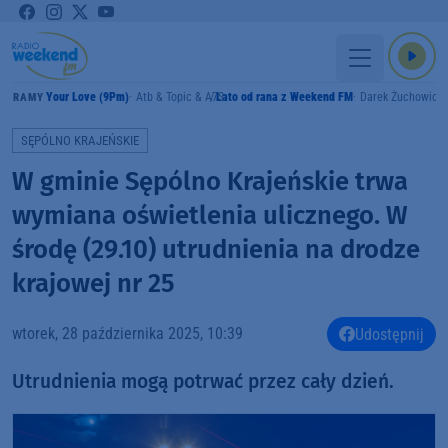
Your Love (9Pm)
Atb & Topic & A7S
Lato od rana z Weekend FM
Darek Żuchowicz
GRAMY
SĘPÓLNO KRAJEŃSKIE
W gminie Sępólno Krajeńskie trwa
wymiana oświetlenia ulicznego. W
środę (29.10) utrudnienia na drodze
krajowej nr 25
wtorek, 28 października 2025, 10:39
Udostępnij
Utrudnienia mogą potrwać przez cały dzień.