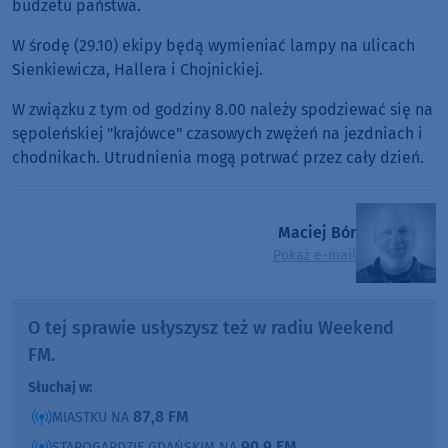
budżetu państwa.
W środę (29.10) ekipy będą wymieniać lampy na ulicach
Sienkiewicza, Hallera i Chojnickiej.
W związku z tym od godziny 8.00 należy spodziewać się na
sępoleńskiej "krajówce" czasowych zwężeń na jezdniach i
chodnikach. Utrudnienia mogą potrwać przez cały dzień.
Maciej Bór
Pokaż e-mail
O tej sprawie usłyszysz też w radiu Weekend
FM.
Słuchaj w:
87,8 FM
MIASTKU NA
90,9 FM
STAROGARDZIE GDAŃSKIM NA