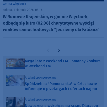
Gmina Więcbork
sobota, 1 sierpnia 2026, 08:16
W Runowie Krajeńskim, w gminie Więcbork,
odbędą się jutro (02.08) charytatywne wyścigi
wraków samochodowych "Jedziemy dla Fabiana"
Poprzednia strona
Następna strona
Mega lato z Weekend FM - poranny konkurs
w Weekend FM
Artykuł sponsorowany
Spółdzielnia "Pomorzanka" w Człuchowie
informuje o przetargach i ofertach najmu
Artykuł sponsorowany
Nowoczesne wykończenia ścian. Dlaczego