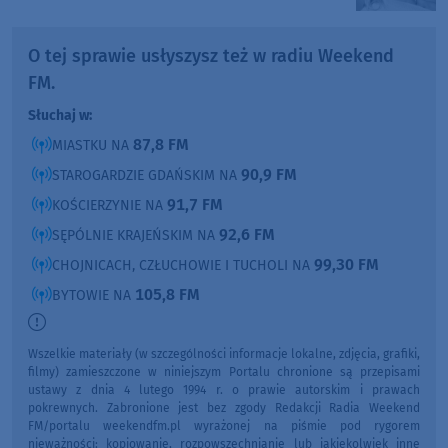
O tej sprawie usłyszysz też w radiu Weekend
FM.
Słuchaj w:
87,8 FM
MIASTKU NA
90,9 FM
STAROGARDZIE GDAŃSKIM NA
91,7 FM
KOŚCIERZYNIE NA
92,6 FM
SĘPÓLNIE KRAJEŃSKIM NA
99,30 FM
CHOJNICACH, CZŁUCHOWIE I TUCHOLI NA
105,8 FM
BYTOWIE NA
Wszelkie materiały (w szczególności informacje lokalne, zdjęcia, grafiki,
filmy) zamieszczone w niniejszym Portalu chronione są przepisami
ustawy z dnia 4 lutego 1994 r. o prawie autorskim i prawach
pokrewnych. Zabronione jest bez zgody Redakcji Radia Weekend
FM/portalu weekendfm.pl wyrażonej na piśmie pod rygorem
nieważności: kopiowanie, rozpowszechnianie lub jakiekolwiek inne