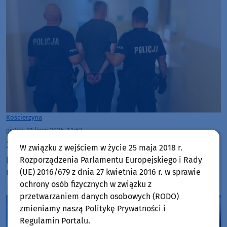
Kościerzyna
piątek, 31 lipca 2026, 11:52
33-latek w Kościerzynie wyrzucał meble z trzeciego
W związku z wejściem w życie 25 maja 2018 r.
piętra. W mieszkaniu miał ponad 1200 porcji
Rozporządzenia Parlamentu Europejskiego i Rady
narkotyków
(UE) 2016/679 z dnia 27 kwietnia 2016 r. w sprawie
ochrony osób fizycznych w związku z
przetwarzaniem danych osobowych (RODO)
zmieniamy naszą Politykę Prywatności i
Regulamin Portalu.