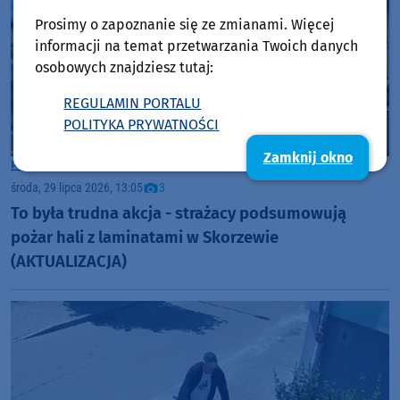
Prosimy o zapoznanie się ze zmianami. Więcej
informacji na temat przetwarzania Twoich danych
osobowych znajdziesz tutaj:
REGULAMIN PORTALU
POLITYKA PRYWATNOŚCI
Zamknij okno
Powiat Kościerski
środa, 29 lipca 2026, 13:05
3
To była trudna akcja - strażacy podsumowują
pożar hali z laminatami w Skorzewie
(AKTUALIZACJA)