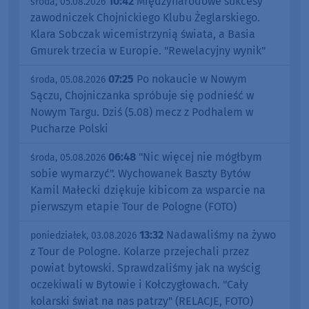
10:42
Międzynarodowe sukcesy
środa, 05.08.2026
zawodniczek Chojnickiego Klubu Żeglarskiego.
Klara Sobczak wicemistrzynią świata, a Basia
Gmurek trzecia w Europie. "Rewelacyjny wynik"
07:25
Po nokaucie w Nowym
środa, 05.08.2026
Sączu, Chojniczanka spróbuje się podnieść w
Nowym Targu. Dziś (5.08) mecz z Podhalem w
Pucharze Polski
06:48
"Nic więcej nie mógłbym
środa, 05.08.2026
sobie wymarzyć". Wychowanek Baszty Bytów
Kamil Małecki dziękuje kibicom za wsparcie na
pierwszym etapie Tour de Pologne (FOTO)
13:32
Nadawaliśmy na żywo
poniedziałek, 03.08.2026
z Tour de Pologne. Kolarze przejechali przez
powiat bytowski. Sprawdzaliśmy jak na wyścig
oczekiwali w Bytowie i Kołczygłowach. "Cały
kolarski świat na nas patrzy" (RELACJE, FOTO)