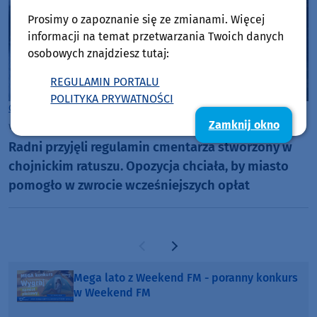
Prosimy o zapoznanie się ze zmianami. Więcej
informacji na temat przetwarzania Twoich danych
osobowych znajdziesz tutaj:
REGULAMIN PORTALU
POLITYKA PRYWATNOŚCI
Chojnice
Zamknij okno
wtorek, 4 sierpnia 2026, 09:13
Radni przyjęli regulamin cmentarza stworzony w
chojnickim ratuszu. Opozycja chciała, by miasto
pomogło w zwrocie wcześniejszych opłat
Poprzednia strona
Następna strona
Mega lato z Weekend FM - poranny konkurs
w Weekend FM