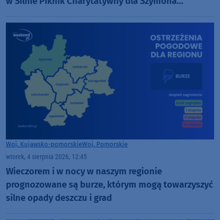
w Silnie Piknik Charytatywny dla Szymona
Golińskiego z Chojnic (ROZMOWA)
Woj. Kujawsko-pomorskie
Woj. Pomorskie
wtorek, 4 sierpnia 2026, 12:45
Wieczorem i w nocy w naszym regionie
prognozowane są burze, którym mogą towarzyszyć
silne opady deszczu i grad