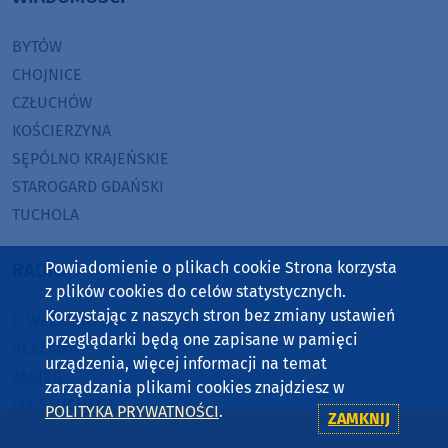
BYTÓW
CHOJNICE
CZŁUCHÓW
KOŚCIERZYNA
SĘPÓLNO KRAJEŃSKIE
STAROGARD GDAŃSKI
TUCHOLA
Powiadomienie o plikach cookie Strona korzysta
RADIO
z plików cookies do celów statystycznych.
Korzystając z naszych stron bez zmiany ustawień
O WEEKEND FM
przeglądarki będą one zapisane w pamięci
REKLAMA
urządzenia, więcej informacji na temat
ZASIĘG
zarządzania plikami cookies znajdziesz w
JAK SŁUCHAĆ?
POLITYKA PRYWATNOŚCI
.
ZAMKNIJ
HIT-PORT