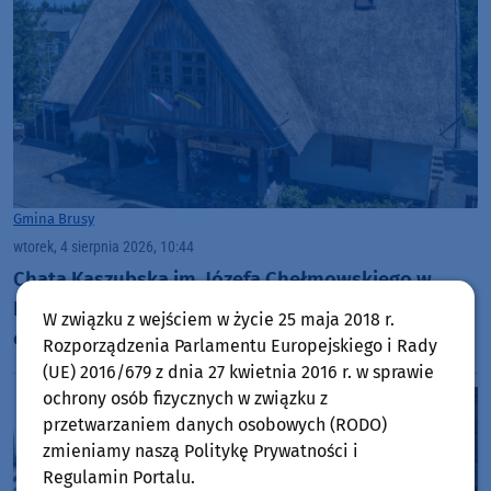
Gmina Brusy
wtorek, 4 sierpnia 2026, 10:44
Chata Kaszubska im. Józefa Chełmowskiego w
Brusach-Jagliach przechodzi renowację. Specjaliści
W związku z wejściem w życie 25 maja 2018 r.
czyszczą strzechę na dachu
Rozporządzenia Parlamentu Europejskiego i Rady
(UE) 2016/679 z dnia 27 kwietnia 2016 r. w sprawie
ochrony osób fizycznych w związku z
przetwarzaniem danych osobowych (RODO)
zmieniamy naszą Politykę Prywatności i
Regulamin Portalu.