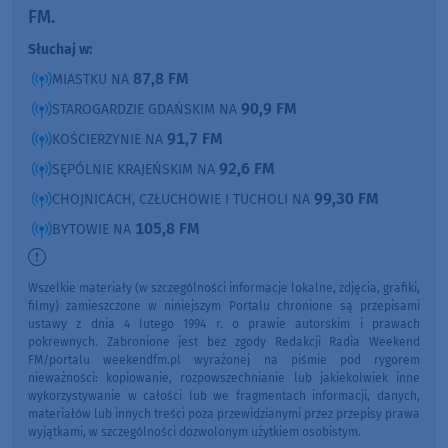
FM.
Słuchaj w:
87,8 FM
MIASTKU NA
90,9 FM
STAROGARDZIE GDAŃSKIM NA
91,7 FM
KOŚCIERZYNIE NA
92,6 FM
SĘPÓLNIE KRAJEŃSKIM NA
99,30 FM
CHOJNICACH, CZŁUCHOWIE I TUCHOLI NA
105,8 FM
BYTOWIE NA
Wszelkie materiały (w szczególności informacje lokalne, zdjęcia, grafiki,
filmy) zamieszczone w niniejszym Portalu chronione są przepisami
ustawy z dnia 4 lutego 1994 r. o prawie autorskim i prawach
pokrewnych. Zabronione jest bez zgody Redakcji Radia Weekend
FM/portalu weekendfm.pl wyrażonej na piśmie pod rygorem
nieważności: kopiowanie, rozpowszechnianie lub jakiekolwiek inne
wykorzystywanie w całości lub we fragmentach informacji, danych,
materiałów lub innych treści poza przewidzianymi przez przepisy prawa
wyjątkami, w szczególności dozwolonym użytkiem osobistym.