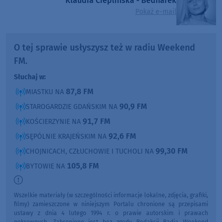
Klaudia Cieplińska - Bednarek
Pokaż e-mail
O tej sprawie usłyszysz też w radiu Weekend
FM.
Słuchaj w:
87,8 FM
MIASTKU NA
90,9 FM
STAROGARDZIE GDAŃSKIM NA
91,7 FM
KOŚCIERZYNIE NA
92,6 FM
SĘPÓLNIE KRAJEŃSKIM NA
99,30 FM
CHOJNICACH, CZŁUCHOWIE I TUCHOLI NA
105,8 FM
BYTOWIE NA
Wszelkie materiały (w szczególności informacje lokalne, zdjęcia, grafiki,
filmy) zamieszczone w niniejszym Portalu chronione są przepisami
ustawy z dnia 4 lutego 1994 r. o prawie autorskim i prawach