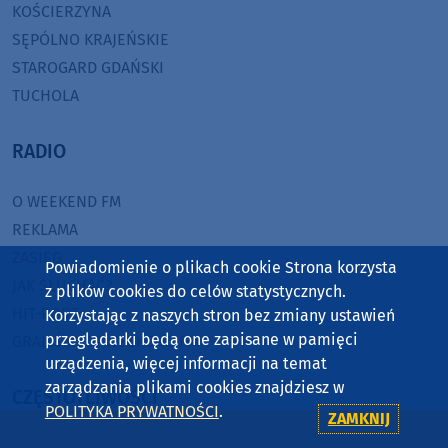
KOŚCIERZYNA
SĘPÓLNO KRAJEŃSKIE
STAROGARD GDAŃSKI
TUCHOLA
RADIO
O WEEKEND FM
REKLAMA
ZASIĘG
Powiadomienie o plikach cookie Strona korzysta
JAK SŁUCHAĆ?
z plików cookies do celów statystycznych.
HIT-PORT
Korzystając z naszych stron bez zmiany ustawień
przeglądarki będą one zapisane w pamięci
GRALIŚMY W WEEKEND FM
urządzenia, więcej informacji na temat
zarządzania plikami cookies znajdziesz w
CZĘSTOTLIWOŚCI
POLITYKA PRYWATNOŚCI
.
ZAMKNIJ
87,8 FM