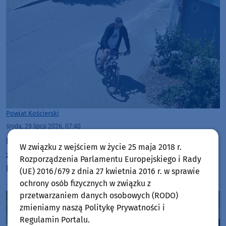
Powiat Kościerski
środa, 29 lipca 2026, 07:40
Kościerscy policjanci poszukują mężczyzny w
W związku z wejściem w życie 25 maja 2018 r.
związku z kradzieżą roweru. Jednoślad zniknął w
Rozporządzenia Parlamentu Europejskiego i Rady
Kościerzynie
(UE) 2016/679 z dnia 27 kwietnia 2016 r. w sprawie
ochrony osób fizycznych w związku z
przetwarzaniem danych osobowych (RODO)
zmieniamy naszą Politykę Prywatności i
Regulamin Portalu.