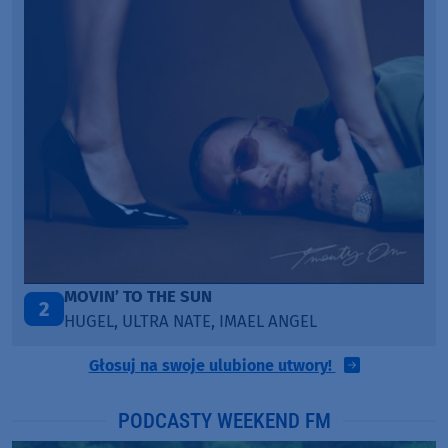
LEGENDARY LOVERS (SAVE ME)
3
KATY PERRY & CHIEF KEEF
Głosuj na swoje ulubione utwory!
PODCASTY WEEKEND FM