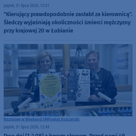
piątek, 31 lipca 2026, 13:31
"Kierujący prawdopodobnie zasłabł za kierownicą".
Śledczy wyjaśniają okoliczności śmierci mężczyzny
przy krajowej 20 w Łubianie
Rozmowy w Weekend FM
Powiat Kościerski
piątek, 31 lipca 2026, 12:43
Dwa dni (1-2.08) z żywym słowem. Przed nami 49.