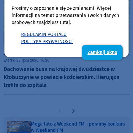
Prosimy o zapoznanie się ze zmianami. Więcej
informacji na temat przetwarzania Twoich danych
osobowych znajdziesz tutaj:
REGULAMIN PORTALU
POLITYKA PRYWATNOŚCI
Zamknij okno
Gmina Kościerzyna
wtorek, 28 lipca 2026, 16:26
Dachowanie busa na krajowej dwudziestce w
Kłobuczynie w powiecie kościerskim. Kierująca
trafiła do szpitala
Poprzednia strona
Następna strona
Mega lato z Weekend FM - poranny konkurs
w Weekend FM