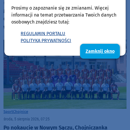
środa, 5 sierpnia 2026, 10:42
Prosimy o zapoznanie się ze zmianami. Więcej
Międzynarodowe sukcesy zawodniczek
informacji na temat przetwarzania Twoich danych
Chojnickiego Klubu Żeglarskiego. Klara Sobczak
osobowych znajdziesz tutaj:
wicemistrzynią świata, a Basia Gmurek trzecia w
REGULAMIN PORTALU
Europie. "Rewelacyjny wynik"
POLITYKA PRYWATNOŚCI
Zamknij okno
Sport
Chojnice
środa, 5 sierpnia 2026, 07:25
Po nokaucie w Nowym Sączu, Chojniczanka