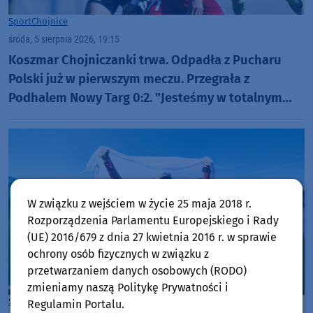
Sport
Chojnice
środa, 5 sierpnia 2026, 19:15
Koszmar Chojniczanki trwa. Odpadła z Pucharu
Polski już w pierwszym meczu. Przegrała z
Podhalem Nowy Targ 0:2. "Jesteśmy w totalnym
dołku. Czujemy się fatalnie"
W związku z wejściem w życie 25 maja 2018 r.
Rozporządzenia Parlamentu Europejskiego i Rady
(UE) 2016/679 z dnia 27 kwietnia 2016 r. w sprawie
ochrony osób fizycznych w związku z
przetwarzaniem danych osobowych (RODO)
zmieniamy naszą Politykę Prywatności i
Sport
Chojnice
Regulamin Portalu.