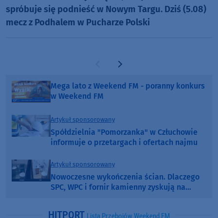
spróbuje się podnieść w Nowym Targu. Dziś (5.08)
mecz z Podhalem w Pucharze Polski
Poprzednia strona
Następna strona
Mega lato z Weekend FM - poranny konkurs
w Weekend FM
Artykuł sponsorowany
Spółdzielnia "Pomorzanka" w Człuchowie
informuje o przetargach i ofertach najmu
Artykuł sponsorowany
Nowoczesne wykończenia ścian. Dlaczego
SPC, WPC i fornir kamienny zyskują na
popularności?
HITPORT
Lista Przebojów Weekend FM