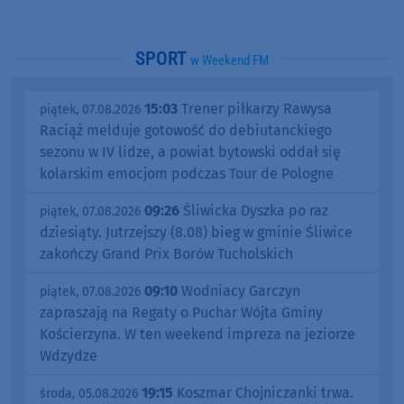
SPORT
w Weekend FM
15:03
Trener piłkarzy Rawysa
piątek, 07.08.2026
Raciąż melduje gotowość do debiutanckiego
sezonu w IV lidze, a powiat bytowski oddał się
kolarskim emocjom podczas Tour de Pologne
09:26
Śliwicka Dyszka po raz
piątek, 07.08.2026
dziesiąty. Jutrzejszy (8.08) bieg w gminie Śliwice
zakończy Grand Prix Borów Tucholskich
09:10
Wodniacy Garczyn
piątek, 07.08.2026
zapraszają na Regaty o Puchar Wójta Gminy
Kościerzyna. W ten weekend impreza na jeziorze
Wdzydze
19:15
Koszmar Chojniczanki trwa.
środa, 05.08.2026