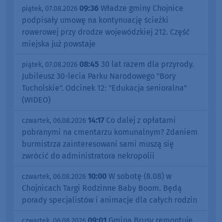
09:36
Władze gminy Chojnice
piątek, 07.08.2026
podpisały umowę na kontynuację ścieżki
rowerowej przy drodze wojewódzkiej 212. Część
miejska już powstaje
08:45
30 lat razem dla przyrody.
piątek, 07.08.2026
Jubileusz 30-lecia Parku Narodowego "Bory
Tucholskie". Odcinek 12: "Edukacja senioralna"
(WIDEO)
14:17
Co dalej z opłatami
czwartek, 06.08.2026
pobranymi na cmentarzu komunalnym? Zdaniem
burmistrza zainteresowani sami muszą się
zwrócić do administratora nekropolii
10:00
W sobotę (8.08) w
czwartek, 06.08.2026
Chojnicach Targi Rodzinne Baby Boom. Będą
porady specjalistów i animacje dla całych rodzin
09:01
Gmina Brusy remontuje
czwartek, 06.08.2026