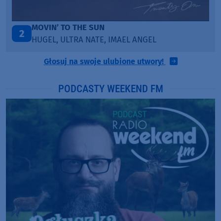
LEGENDARY LOVERS (SAVE ME)
3
KATY PERRY & CHIEF KEEF
Głosuj na swoje ulubione utwory!
PODCASTY WEEKEND FM