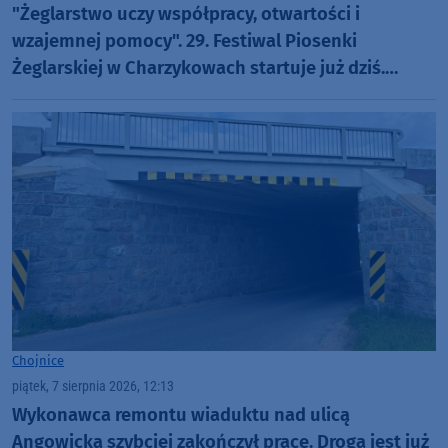
"Żeglarstwo uczy współpracy, otwartości i
wzajemnej pomocy". 29. Festiwal Piosenki
Żeglarskiej w Charzykowach startuje już dziś.
Szanty, gwiazdy i wyjątkowa atmosfera (ROZMOWA)
Chojnice
piątek, 7 sierpnia 2026, 12:13
Wykonawca remontu wiaduktu nad ulicą
Angowicką szybciej zakończył prace. Droga jest już