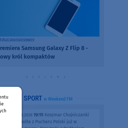
rtykuł sponsorowany
remiera Samsung Galaxy Z Flip 8 -
owy król kompaktów
entu
SPORT
w Weekend FM
ie
ych
19:15
Koszmar Chojniczanki
środa, 05.08.2026
trwa. Odpadła z Pucharu Polski już w