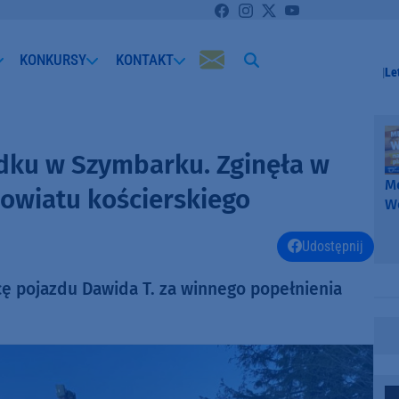
KONKURSY
KONTAKT
Le
dku w Szymbarku. Zginęła w
Me
powiatu kościerskiego
W
-
k
Udostępnij
W
ę pojazdu Dawida T. za winnego popełnienia