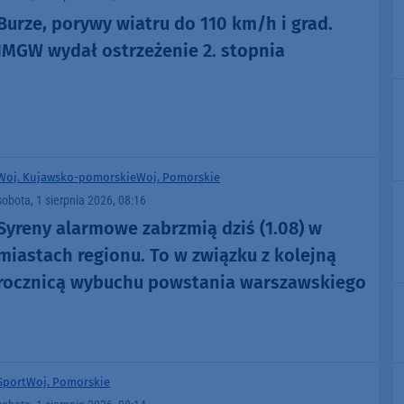
Burze, porywy wiatru do 110 km/h i grad.
IMGW wydał ostrzeżenie 2. stopnia
Woj. Kujawsko-pomorskie
Woj. Pomorskie
sobota, 1 sierpnia 2026, 08:16
Syreny alarmowe zabrzmią dziś (1.08) w
miastach regionu. To w związku z kolejną
rocznicą wybuchu powstania warszawskiego
Sport
Woj. Pomorskie