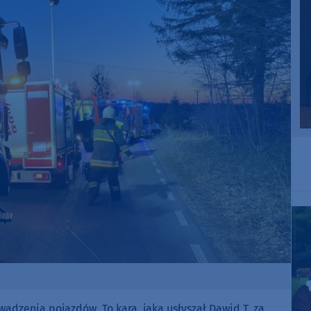
wadzenia pojazdów. To kara, jaką usłyszał Dawid T. za