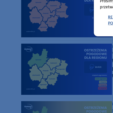
Prosim
przetw
RE
PO