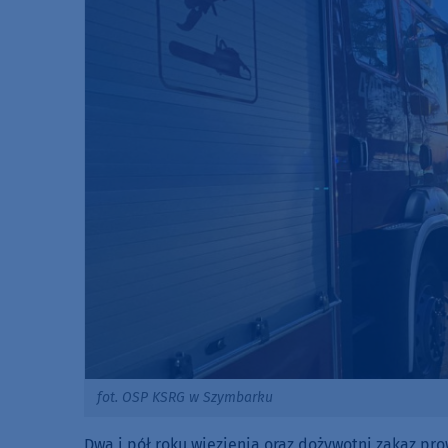
fot. OSP KSRG w Szymbarku
Dwa i pół roku więzienia oraz dożywotni zakaz pro