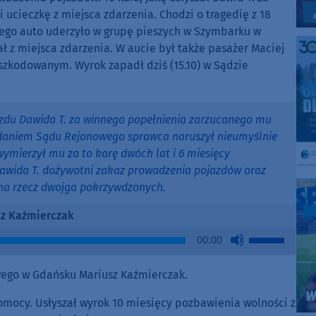
cieczkę z miejsca zdarzenia. Chodzi o tragedię z 18
iego auto uderzyło w grupę pieszych w Szymbarku w
ł z miejsca zdarzenia. W aucie był także pasażer Maciej
szkodowanym. Wyrok zapadł dziś (15.10) w Sądzie
azdu Dawida T. za winnego popełnienia zarzucanego mu
daniem Sądu Rejonowego sprawca naruszył nieumyślnie
mierzył mu za to karę dwóch lat i 6 miesięcy
awida T. dożywotni zakaz prowadzenia pojazdów oraz
 na rzecz dwojga pokrzywdzonych.
z Kaźmierczak
Use
00:00
Up/Down
Arrow
ego w Gdańsku Mariusz Kaźmierczak.
keys
to
omocy. Usłyszał wyrok 10 miesięcy pozbawienia wolności z