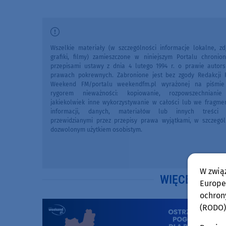
Wszelkie materiały (w szczególności informacje lokalne, zdj
grafiki, filmy) zamieszczone w niniejszym Portalu chronio
przepisami ustawy z dnia 4 lutego 1994 r. o prawie autors
prawach pokrewnych. Zabronione jest bez zgody Redakcji 
Weekend FM/portalu weekendfm.pl wyrażonej na piśmi
rygorem nieważności: kopiowanie, rozpowszechniani
jakiekolwiek inne wykorzystywanie w całości lub we fragme
informacji, danych, materiałów lub innych treści 
przewidzianymi przez przepisy prawa wyjątkami, w szczegól
dozwolonym użytkiem osobistym.
W zwią
WIĘCEJ WIA
Europej
ochron
(RODO)