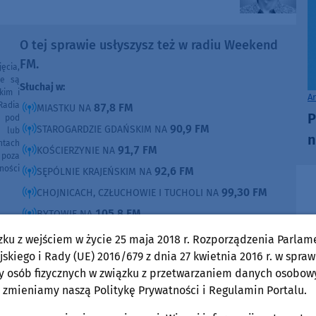
O tej sprawie usłyszysz też w radiu Weekend
FM.
ęcia,
ne są
Słuchaj w:
kim i
A
Radia
87,8 FM
MIASTKU NA
P
e pod
90,9 FM
STAROGARDZIE GDAŃSKIM NA
e lub
n
ntach
91,7 FM
KOŚCIERZYNIE NA
poza
ności
92,6 FM
SĘPÓLNIE KRAJEŃSKIM NA
99,30 FM
CHOJNICACH, CZŁUCHOWIE I TUCHOLI NA
105,8 FM
BYTOWIE NA
zku z wejściem w życie 25 maja 2018 r. Rozporządzenia Parlam
DOMOŚCI
w Weekend FM
skiego i Rady (UE) 2016/679 z dnia 27 kwietnia 2016 r. w spraw
y osób fizycznych w związku z przetwarzaniem danych osobow
Woj. Kujawsko-pomorskie
Woj. Pomorskie
 zmieniamy naszą Politykę Prywatności i Regulamin Portalu.
środa, 5 sierpnia 2026, 07:16