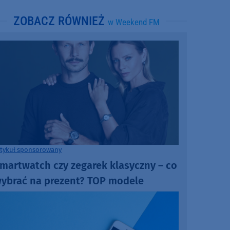
ZOBACZ RÓWNIEŻ
w Weekend FM
rtykuł sponsorowany
martwatch czy zegarek klasyczny – co
ybrać na prezent? TOP modele