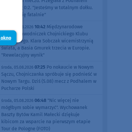
pierwszym meczu. Przegrała z Podhalem
Nowy Targ 0:2. "Jesteśmy w totalnym dołku.
Czujemy się fatalnie"
10:42
Międzynarodowe
środa, 05.08.2026
sukcesy zawodniczek Chojnickiego Klubu
 okno
Żeglarskiego. Klara Sobczak wicemistrzynią
świata, a Basia Gmurek trzecia w Europie.
"Rewelacyjny wynik"
07:25
Po nokaucie w Nowym
środa, 05.08.2026
Sączu, Chojniczanka spróbuje się podnieść w
Nowym Targu. Dziś (5.08) mecz z Podhalem w
Pucharze Polski
06:48
"Nic więcej nie
środa, 05.08.2026
mógłbym sobie wymarzyć". Wychowanek
Baszty Bytów Kamil Małecki dziękuje
kibicom za wsparcie na pierwszym etapie
Tour de Pologne (FOTO)