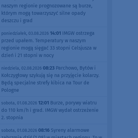
naszym regionie prognozowane są burze,
którym mogą towarzyszyć silne opady
deszczu i grad
14:01
IMGW ostrzega
poniedziałek, 03.08.2026
przed upałem. Temperatury w naszym
regionie mogą sięgać 33 stopni Celsjusza w
dzień i 21 stopni w nocy
08:23
Parchowo, Bytów i
niedziela, 02.08.2026
Kołczygłowy szykują się na przyjęcie kolarzy.
Będą specjalne strefy kibica na Tour de
Pologne
12:01
Burze, porywy wiatru
sobota, 01.08.2026
do 110 km/h i grad. IMGW wydał ostrzeżenie
2. stopnia
08:16
Syreny alarmowe
sobota, 01.08.2026
zabrzmią dziś (1.08) w miastach regionu. To w