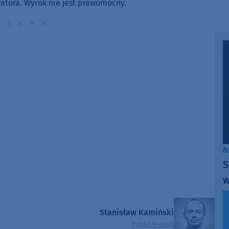
increase
atora. Wyrok nie jest prawomocny.
or
decrease
volume.
A
S
w
Stanisław Kamiński
Pokaż e-mail