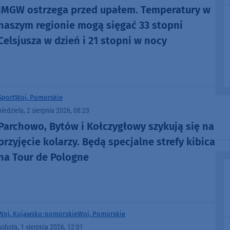
IMGW ostrzega przed upałem. Temperatury w
naszym regionie mogą sięgać 33 stopni
Celsjusza w dzień i 21 stopni w nocy
Sport
Woj. Pomorskie
niedziela, 2 sierpnia 2026, 08:23
Parchowo, Bytów i Kołczygłowy szykują się na
przyjęcie kolarzy. Będą specjalne strefy kibica
na Tour de Pologne
Woj. Kujawsko-pomorskie
Woj. Pomorskie
sobota, 1 sierpnia 2026, 12:01