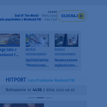
GRAMY
End Of The World
Miley Cyrus
SŁUCHAJ
tnie popołudnie z Weekend FM
Ewa Czyż
ga lato z
Artykuł
Artykuł
sponsorowany
sponsorowany
eekend FM
 poranny
Spółdzielnia
Nowoczesne
onkurs w
"Pomorzanka"
wykończenia
eekend FM
w
ścian.
Człuchowie
Dlaczego
HITPORT
Lista Przebojów Weekend FM
informuje o
SPC, WPC i
przetargach
fornir
Notowanie nr
4436
z dnia
2026-08-05
i ofertach
kamienny
najmu
zyskują na
popularności?