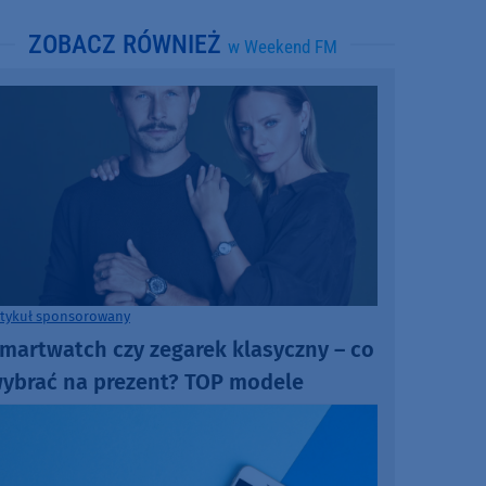
ZOBACZ RÓWNIEŻ
w Weekend FM
rtykuł sponsorowany
martwatch czy zegarek klasyczny – co
ybrać na prezent? TOP modele