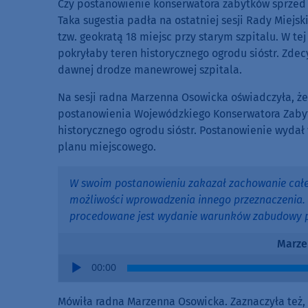
Czy postanowienie konserwatora zabytków sprzed 
Taka sugestia padła na ostatniej sesji Rady Miejs
tzw. geokratą 18 miejsc przy starym szpitalu. W t
pokryłaby teren historycznego ogrodu sióstr. Zde
dawnej drodze manewrowej szpitala.
Na sesji radna Marzenna Osowicka oświadczyła, że
postanowienia Wojewódzkiego Konserwatora Zabyt
historycznego ogrodu sióstr. Postanowienie wyda
planu miejscowego.
W swoim postanowieniu zakazał zachowanie całeg
możliwości wprowadzenia innego przeznaczenia.
procedowane jest wydanie warunków zabudowy p
Marze
Audio
00:00
Player
Mówiła radna Marzenna Osowicka. Zaznaczyła też