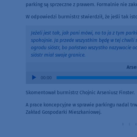
parking są sprzeczne z prawem. Formalnie nie z
W odpowiedzi burmistrz stwierdził, że jeśli tak ist
Jeżeli jest tak, jak pani mówi, no to ja z tym par
spokojnie. Ja przede wszystkim będę w tej chwili 
ogrodu sióstr, bo państwo wszystko nazywacie o
sióstr miał swoje granice.
Arse
Audio
00:00
Player
Skomentował burmistrz Chojnic Arseniusz Finster.
A prace koncepcyjne w sprawie parkingu nadal t
Zakład Gospodarki Mieszkaniowej.