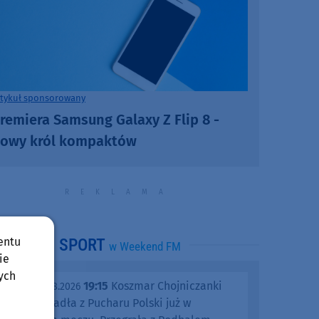
rtykuł sponsorowany
remiera Samsung Galaxy Z Flip 8 -
owy król kompaktów
entu
SPORT
w Weekend FM
ie
ych
19:15
Koszmar Chojniczanki
środa, 05.08.2026
trwa. Odpadła z Pucharu Polski już w