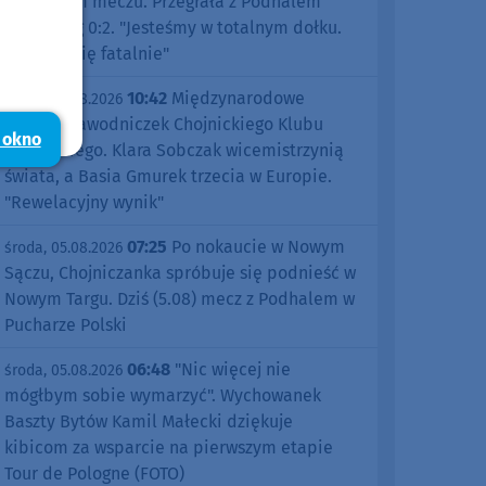
pierwszym meczu. Przegrała z Podhalem
Nowy Targ 0:2. "Jesteśmy w totalnym dołku.
Czujemy się fatalnie"
10:42
Międzynarodowe
środa, 05.08.2026
sukcesy zawodniczek Chojnickiego Klubu
 okno
Żeglarskiego. Klara Sobczak wicemistrzynią
świata, a Basia Gmurek trzecia w Europie.
"Rewelacyjny wynik"
07:25
Po nokaucie w Nowym
środa, 05.08.2026
Sączu, Chojniczanka spróbuje się podnieść w
Nowym Targu. Dziś (5.08) mecz z Podhalem w
Pucharze Polski
06:48
"Nic więcej nie
środa, 05.08.2026
mógłbym sobie wymarzyć". Wychowanek
Baszty Bytów Kamil Małecki dziękuje
kibicom za wsparcie na pierwszym etapie
Tour de Pologne (FOTO)