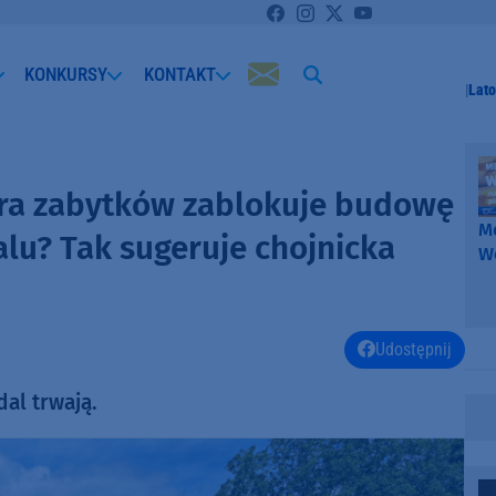
KONKURSY
KONTAKT
Lato
ra zabytków zablokuje budowę
Me
alu? Tak sugeruje chojnicka
W
-
k
W
Udostępnij
al trwają.