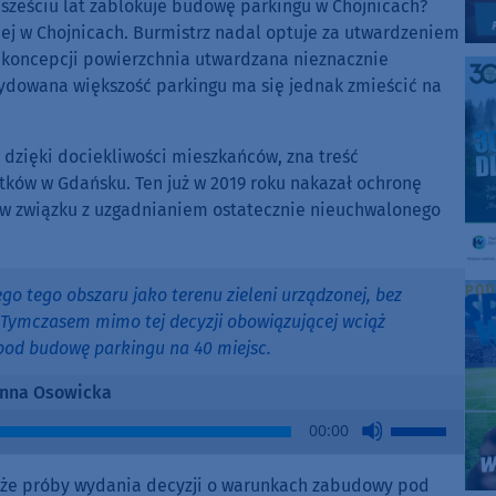
sześciu lat zablokuje budowę parkingu w Chojnicach?
kiej w Chojnicach. Burmistrz nadal optuje za utwardzeniem
ej koncepcji powierzchnia utwardzana nieznacznie
cydowana większość parkingu ma się jednak zmieścić na
 dzięki dociekliwości mieszkańców, zna treść
ków w Gdańsku. Ten już w 2019 roku nakazał ochronę
ł w związku z uzgadnianiem ostatecznie nieuchwalonego
o tego obszaru jako terenu zieleni urządzonej, bez
 Tymczasem mimo tej decyzji obowiązującej wciąż
od budowę parkingu na 40 miejsc.
nna Osowicka
Use
00:00
Up/Down
Arrow
, że próby wydania decyzji o warunkach zabudowy pod