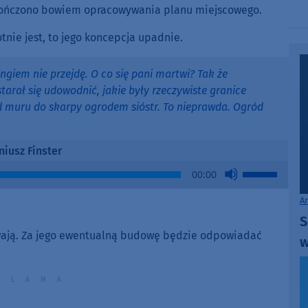
keys
akończono bowiem opracowywania planu miejscowego.
to
increase
otnie jest, to jego koncepcja upadnie.
or
decrease
kingiem nie przejdę. O co się pani martwi? Tak że
volume.
starał się udowodnić, jakie były rzeczywiste granice
d muru do skarpy ogrodem sióstr. To nieprawda. Ogród
niusz Finster
Use
00:00
Up/Down
Arrow
A
keys
S
to
rwają. Za jego ewentualną budowę będzie odpowiadać
w
increase
or
decrease
volume.