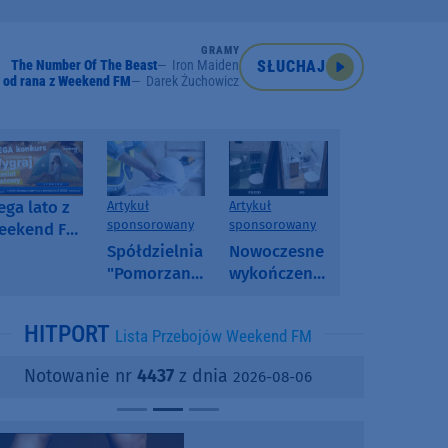
GRAMY
The Number Of The Beast
Iron Maiden
SŁUCHAJ
 od rana z Weekend FM
Darek Żuchowicz
ga lato z
Artykuł
Artykuł
sponsorowany
sponsorowany
eekend FM
 poranny
Spółdzielnia
Nowoczesne
onkurs w
"Pomorzanka"
wykończenia
eekend FM
w
ścian.
Człuchowie
Dlaczego
HITPORT
Lista Przebojów Weekend FM
informuje o
SPC, WPC i
przetargach
fornir
Notowanie nr
4437
z dnia
2026-08-06
i ofertach
kamienny
najmu
zyskują na
popularności?