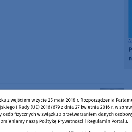
A
P
n
Stanisław Kamiński
zku z wejściem w życie 25 maja 2018 r. Rozporządzenia Parlam
Pokaż e-mail
skiego i Rady (UE) 2016/679 z dnia 27 kwietnia 2016 r. w spraw
y osób fizycznych w związku z przetwarzaniem danych osobow
 zmieniamy naszą Politykę Prywatności i Regulamin Portalu.
O tej sprawie usłyszysz też w radiu Weekend