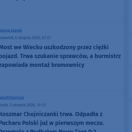
Gmina Czersk
czwartek, 6 sierpnia 2026, 07:37
Most we Wiecku uszkodzony przez ciężki
pojazd. Trwa szukanie sprawców, a burmistrz
zapowiada montaż bramownicy
Sport
Chojnice
środa, 5 sierpnia 2026, 19:15
Koszmar Chojniczanki trwa. Odpadła z
Pucharu Polski już w pierwszym meczu.
Przegrała z Podhalem Nowy Targ 0:2.