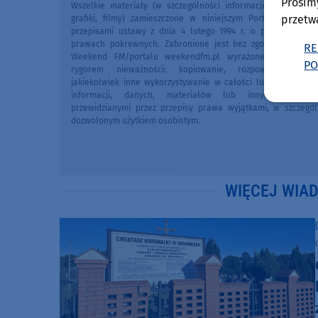
Prosim
Wszelkie materiały (w szczególności informacje lokalne, zdj
przetw
grafiki, filmy) zamieszczone w niniejszym Portalu chronio
przepisami ustawy z dnia 4 lutego 1994 r. o prawie autors
prawach pokrewnych. Zabronione jest bez zgody Redakcji 
RE
Weekend FM/portalu weekendfm.pl wyrażonej na piśmi
PO
rygorem nieważności: kopiowanie, rozpowszechniani
jakiekolwiek inne wykorzystywanie w całości lub we fragme
informacji, danych, materiałów lub innych treści 
przewidzianymi przez przepisy prawa wyjątkami, w szczegól
dozwolonym użytkiem osobistym.
WIĘCEJ WIA