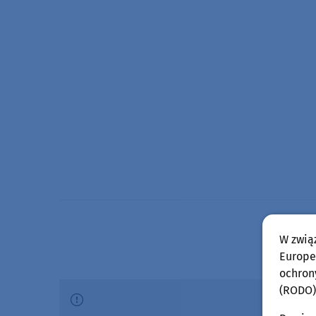
W zwią
Europej
ochron
(RODO)