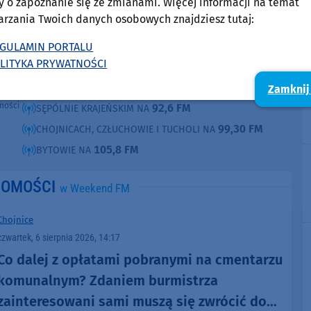
FM.
y o zapoznanie się ze zmianami. Więcej informacji na temat
ęcia,
arzania Twoich danych osobowych znajdziesz tutaj:
ne są
Słuchaj w:
kim i
Radia
87,8 FM
GULAMIN PORTALU
MIASTKU NA
e pod
LITYKA PRYWATNOŚCI
90,9 FM
STAROGARDZIE GDAŃSKIM NA
e lub
ntach
91,7 FM
KOŚCIERZYNIE NA
Zamknij
poza
ności
92,6 FM
SĘPÓLNIE KRAJEŃSKIM NA
99,30 FM
CHOJNICACH, CZŁUCHOWIE I TUCHOLI NA
105,8 FM
BYTOWIE NA
DOMOŚCI
w Weekend FM
Chojnice
czwartek, 6 sierpnia 2026, 14:17
Co dalej z opłatami pobranymi na cmentarzu
komunalnym? Zdaniem burmistrza
zainteresowani sami muszą się zwrócić do