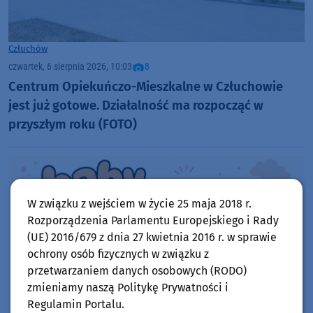
Człuchów
czwartek, 6 sierpnia 2026, 10:03
8
Centrum Opiekuńczo-Mieszkalne w Człuchowie
jest już gotowe. Działalność ma rozpocząć w
przyszłym roku (FOTO)
W związku z wejściem w życie 25 maja 2018 r.
Rozporządzenia Parlamentu Europejskiego i Rady
(UE) 2016/679 z dnia 27 kwietnia 2016 r. w sprawie
ochrony osób fizycznych w związku z
przetwarzaniem danych osobowych (RODO)
zmieniamy naszą Politykę Prywatności i
Regulamin Portalu.