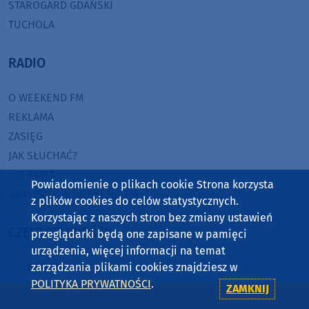
STAROGARD GDAŃSKI
TUCHOLA
RADIO
O WEEKEND FM
REKLAMA
ZASIĘG
JAK SŁUCHAĆ?
HIT-PORT
Powiadomienie o plikach cookie Strona korzysta
GRALIŚMY W WEEKEND FM
z plików cookies do celów statystycznych.
Korzystając z naszych stron bez zmiany ustawień
CZĘSTOTLIWOŚCI
przeglądarki będą one zapisane w pamięci
urządzenia, więcej informacji na temat
zarządzania plikami cookies znajdziesz w
87,8 FM
MIASTKO
POLITYKA PRYWATNOŚCI
.
90,9 FM
STAROGARD GDAŃSKI
ZAMKNIJ
91,7 FM
KOŚCIERZYNA