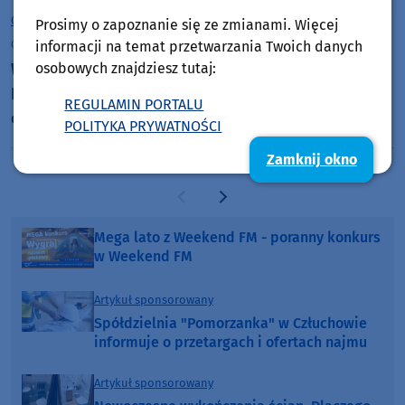
Chojnice
Prosimy o zapoznanie się ze zmianami. Więcej
czwartek, 6 sierpnia 2026, 10:00
informacji na temat przetwarzania Twoich danych
osobowych znajdziesz tutaj:
W sobotę (8.08) w Chojnicach Targi Rodzinne Baby
Boom. Będą porady specjalistów i animacje dla
REGULAMIN PORTALU
całych rodzin
POLITYKA PRYWATNOŚCI
Zamknij okno
Poprzednia strona
Następna strona
Mega lato z Weekend FM - poranny konkurs
w Weekend FM
Artykuł sponsorowany
Spółdzielnia "Pomorzanka" w Człuchowie
informuje o przetargach i ofertach najmu
Artykuł sponsorowany