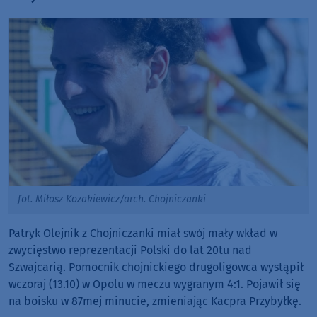
fot. Miłosz Kozakiewicz/arch. Chojniczanki
Patryk Olejnik z Chojniczanki miał swój mały wkład w
zwycięstwo reprezentacji Polski do lat 20tu nad
Szwajcarią. Pomocnik chojnickiego drugoligowca wystąpił
wczoraj (13.10) w Opolu w meczu wygranym 4:1. Pojawił się
na boisku w 87mej minucie, zmieniając Kacpra Przybyłkę.