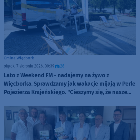
Gmina Więcbork
piątek, 7 sierpnia 2026, 09:39
28
Lato z Weekend FM - nadajemy na żywo z
Więcborka. Sprawdzamy jak wakacje mijają w Perle
Pojezierza Krajeńskiego. "Cieszymy się, że nasze
piękne miasto ma tak nobilitujące określenia"
(ROZMOWY, FOTO)