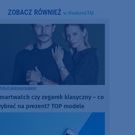
ZOBACZ RÓWNIEŻ
w Weekend FM
rtykuł sponsorowany
martwatch czy zegarek klasyczny – co
ybrać na prezent? TOP modele