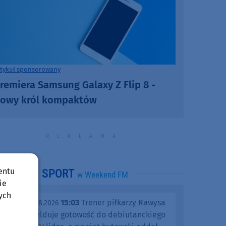
rtykuł sponsorowany
remiera Samsung Galaxy Z Flip 8 -
owy król kompaktów
entu
SPORT
w Weekend FM
ie
ych
15:03
Trener piłkarzy Rawysa
piątek, 07.08.2026
Raciąż melduje gotowość do debiutanckiego