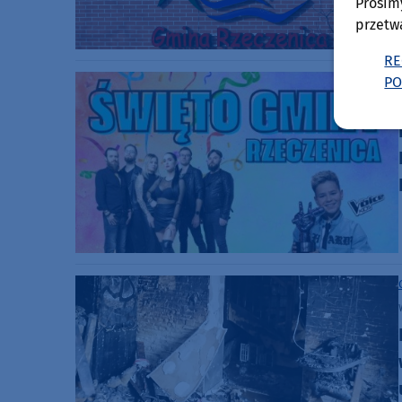
Prosim
przetw
RE
PO