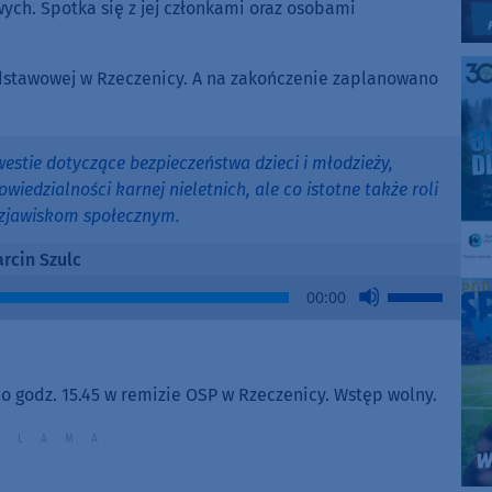
ych. Spotka się z jej członkami oraz osobami
odstawowej w Rzeczenicy. A na zakończenie zaplanowano
estie dotyczące bezpieczeństwa dzieci i młodzieży,
edzialności karnej nieletnich, ale co istotne także roli
 zjawiskom społecznym.
rcin Szulc
Use
00:00
Up/Down
Arrow
keys
to
o godz. 15.45 w remizie OSP w Rzeczenicy. Wstęp wolny.
increase
or
decrease