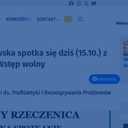
KONKURSY
KONTAKT
Wakacy
a spotka się dziś (15.10.) z
Me
Wstęp wolny
W
-
k
Udostępnij
W
i ds. Profilaktyki i Rozwiązywania Problemów