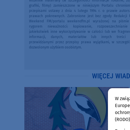
Wszelkie materiały (w szczególności informacje lokalne, zdj
grafiki, filmy) zamieszczone w niniejszym Portalu chronio
przepisami ustawy z dnia 4 lutego 1994 r. o prawie autors
prawach pokrewnych. Zabronione jest bez zgody Redakcji 
Weekend FM/portalu weekendfm.pl wyrażonej na piśmi
rygorem nieważności: kopiowanie, rozpowszechniani
jakiekolwiek inne wykorzystywanie w całości lub we fragme
informacji, danych, materiałów lub innych treści 
przewidzianymi przez przepisy prawa wyjątkami, w szczegól
dozwolonym użytkiem osobistym.
WIĘCEJ WIA
W zwią
Europej
ochron
(RODO)