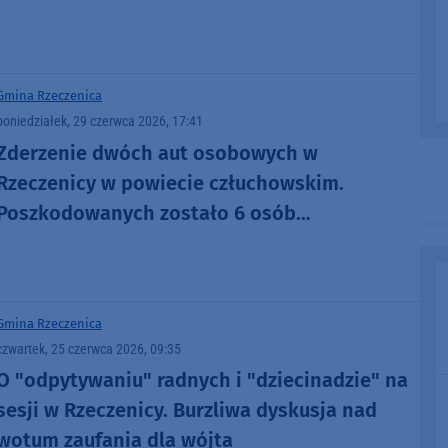
Gmina Rzeczenica
poniedziałek, 29 czerwca 2026, 17:41
Zderzenie dwóch aut osobowych w
Rzeczenicy w powiecie człuchowskim.
Poszkodowanych zostało 6 osób
(AKTUALIZACJA)
Gmina Rzeczenica
czwartek, 25 czerwca 2026, 09:35
O "odpytywaniu" radnych i "dziecinadzie" na
sesji w Rzeczenicy. Burzliwa dyskusja nad
wotum zaufania dla wójta