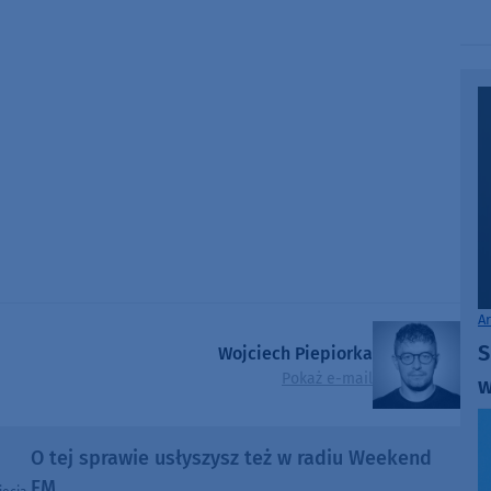
volume.
A
S
Wojciech Piepiorka
Pokaż e-mail
w
O tej sprawie usłyszysz też w radiu Weekend
FM.