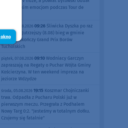
sezonu w IV lidze, a powiat bytowski oddał
się kolarskim emocjom podczas Tour de
Pologne
09:26
Śliwicka Dyszka po raz
piątek, 07.08.2026
dziesiąty. Jutrzejszy (8.08) bieg w gminie
 okno
Śliwice zakończy Grand Prix Borów
Tucholskich
09:10
Wodniacy Garczyn
piątek, 07.08.2026
zapraszają na Regaty o Puchar Wójta Gminy
Kościerzyna. W ten weekend impreza na
jeziorze Wdzydze
19:15
Koszmar Chojniczanki
środa, 05.08.2026
trwa. Odpadła z Pucharu Polski już w
pierwszym meczu. Przegrała z Podhalem
Nowy Targ 0:2. "Jesteśmy w totalnym dołku.
Czujemy się fatalnie"