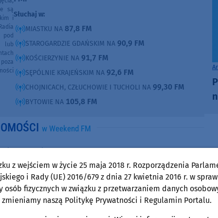
ęcia,
ne są
Słuchaj w:
kim i
Radia
87,8 FM
MIASTKU NA
e pod
90,9 FM
STAROGARDZIE GDAŃSKIM NA
e lub
ntach
91,7 FM
KOŚCIERZYNIE NA
poza
A
ności
92,6 FM
SĘPÓLNIE KRAJEŃSKIM NA
P
99,30 FM
CHOJNICACH, CZŁUCHOWIE I TUCHOLI NA
n
105,8 FM
BYTOWIE NA
DOMOŚCI
w Weekend FM
Gmina Rzeczenica
środa, 5 sierpnia 2026, 07:22
zku z wejściem w życie 25 maja 2018 r. Rozporządzenia Parlam
skiego i Rady (UE) 2016/679 z dnia 27 kwietnia 2016 r. w spraw
Gmina Rzeczenica ma plan ogólny. Dokument
y osób fizycznych w związku z przetwarzaniem danych osobow
wprowadza ograniczenia dla nowych farm
 zmieniamy naszą Politykę Prywatności i Regulamin Portalu.
wiatrowych i fotowoltaicznych