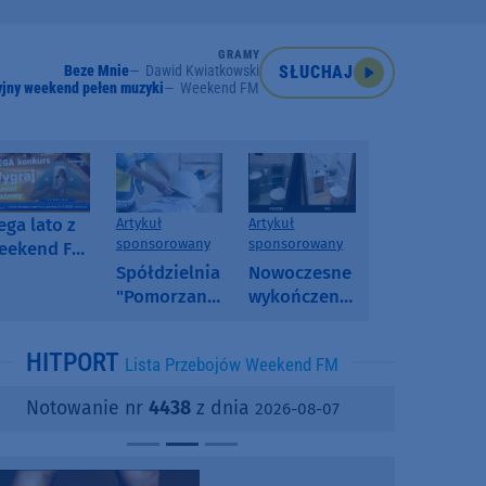
GRAMY
Beze Mnie
Dawid Kwiatkowski
SŁUCHAJ
jny weekend pełen muzyki
Weekend FM
ga lato z
Artykuł
Artykuł
sponsorowany
sponsorowany
eekend FM
 poranny
Spółdzielnia
Nowoczesne
onkurs w
"Pomorzanka"
wykończenia
eekend FM
w
ścian.
Człuchowie
Dlaczego
HITPORT
Lista Przebojów Weekend FM
informuje o
SPC, WPC i
przetargach
fornir
Notowanie nr
4438
z dnia
2026-08-07
i ofertach
kamienny
najmu
zyskują na
popularności?