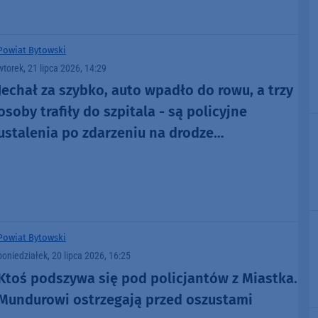
Powiat Bytowski
wtorek, 21 lipca 2026, 14:29
Jechał za szybko, auto wpadło do rowu, a trzy
osoby trafiły do szpitala - są policyjne
ustalenia po zdarzeniu na drodze
wojewódzkiej 209 w powiecie bytowskim
Powiat Bytowski
poniedziałek, 20 lipca 2026, 16:25
Ktoś podszywa się pod policjantów z Miastka.
Mundurowi ostrzegają przed oszustami