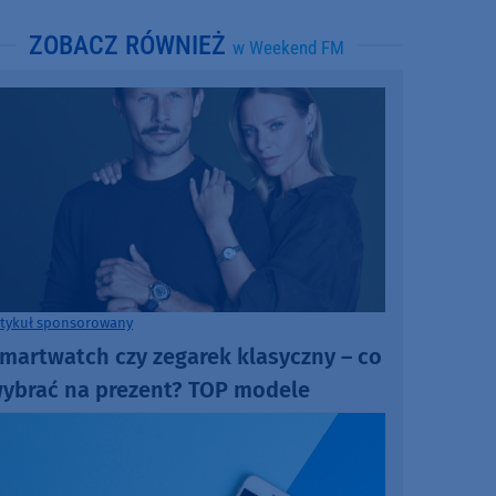
ZOBACZ RÓWNIEŻ
w Weekend FM
rtykuł sponsorowany
martwatch czy zegarek klasyczny – co
ybrać na prezent? TOP modele