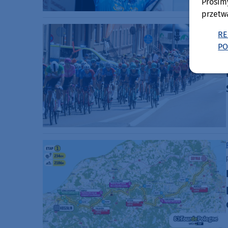
Prosim
przetw
RE
PO