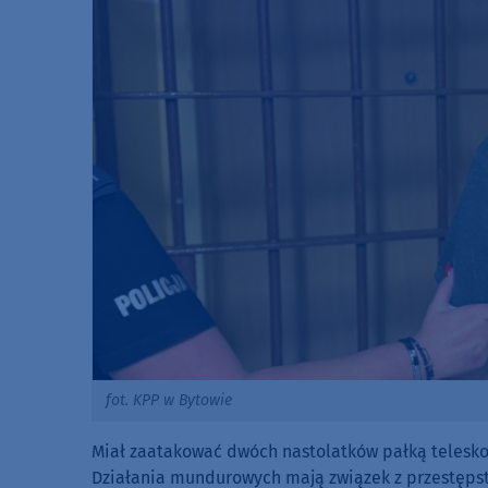
fot. KPP w Bytowie
Miał zaatakować dwóch nastolatków pałką telesko
Działania mundurowych mają związek z przestęps