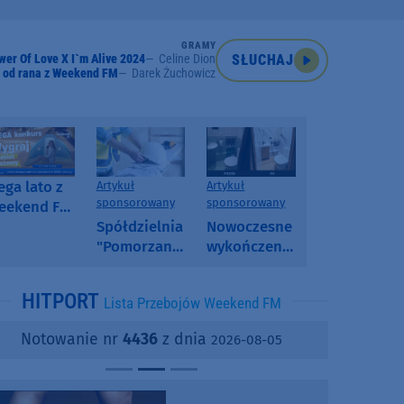
GRAMY
wer Of Love X I`m Alive 2024
Celine Dion
SŁUCHAJ
 od rana z Weekend FM
Darek Żuchowicz
ga lato z
Artykuł
Artykuł
sponsorowany
sponsorowany
eekend FM
 poranny
Spółdzielnia
Nowoczesne
onkurs w
"Pomorzanka"
wykończenia
eekend FM
w
ścian.
Człuchowie
Dlaczego
HITPORT
Lista Przebojów Weekend FM
informuje o
SPC, WPC i
przetargach
fornir
Notowanie nr
4436
z dnia
2026-08-05
i ofertach
kamienny
najmu
zyskują na
popularności?