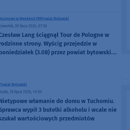
Rozmowy w Weekend FM
Powiat Bytowski
czwartek, 30 lipca 2026, 07:56
Czesław Lang ściągnął Tour de Pologne w
rodzinne strony. Wyścig przejedzie w
poniedziałek (3.08) przez powiat bytowski.
"To dla mnie sentymentalny etap"
(ROZMOWA)
Powiat Bytowski
środa, 29 lipca 2026, 10:50
Nietypowe włamanie do domu w Tuchomiu.
Sprawca wypił 3 butelki alkoholu i wcale nie
szukał wartościowych przedmiotów