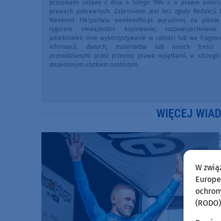
przepisami ustawy z dnia 4 lutego 1994 r. o prawie autors
prawach pokrewnych. Zabronione jest bez zgody Redakcji 
Weekend FM/portalu weekendfm.pl wyrażonej na piśmi
rygorem nieważności: kopiowanie, rozpowszechniani
jakiekolwiek inne wykorzystywanie w całości lub we fragme
informacji, danych, materiałów lub innych treści 
przewidzianymi przez przepisy prawa wyjątkami, w szczegól
dozwolonym użytkiem osobistym.
WIĘCEJ WIA
W zwią
Europej
ochron
(RODO)