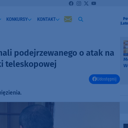
KONKURSY
KONTAKT
Po
Lato
mali podejrzewanego o atak na
Me
ki teleskopowej
W
-
k
Udostępnij
W
ięzienia.