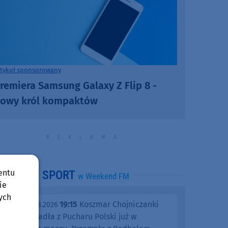
rtykuł sponsorowany
remiera Samsung Galaxy Z Flip 8 -
owy król kompaktów
entu
SPORT
w Weekend FM
ie
ych
19:15
Koszmar Chojniczanki
środa, 05.08.2026
trwa. Odpadła z Pucharu Polski już w