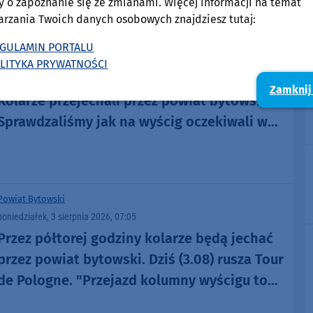
y o zapoznanie się ze zmianami. Więcej informacji na temat
arzania Twoich danych osobowych znajdziesz tutaj:
Sport
Powiat Bytowski
GULAMIN PORTALU
poniedziałek, 3 sierpnia 2026, 13:32
76
LITYKA PRYWATNOŚCI
Nadawaliśmy na żywo z Tour de Pologne.
Zamknij
Kolarze przejechali przez powiat bytowski.
Sprawdzaliśmy jak na wyścig oczekiwali w
Bytowie i Kołczygłowach. "Cały kolarski świat
na nas patrzy" (RELACJE, FOTO)
Powiat Bytowski
poniedziałek, 3 sierpnia 2026, 07:05
Przez półtorej godziny kolarze będą jechać
przez powiat bytowski. Dziś (3.08) rusza Tour
de Pologne. "Przejazd kolumny wyścigu to
jest taka magia"