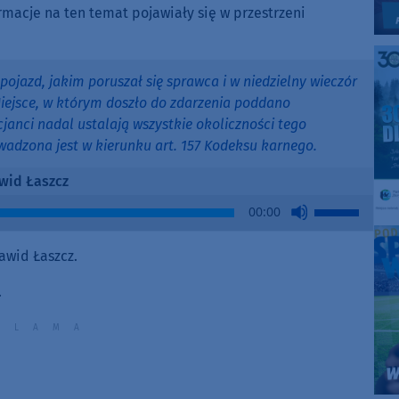
rmacje na ten temat pojawiały się w przestrzeni
pojazd, jakim poruszał się sprawca i w niedzielny wieczór
 Miejsce, w którym doszło do zdarzenia poddano
janci nadal ustalają wszystkie okoliczności tego
wadzona jest w kierunku art. 157 Kodeksu karnego.
wid Łaszcz
Use
00:00
Up/Down
Arrow
awid Łaszcz.
keys
to
.
increase
or
decrease
volume.