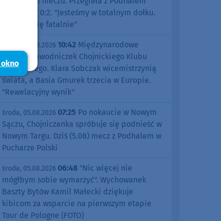
pierwszym meczu. Przegrała z Podhalem
Nowy Targ 0:2. "Jesteśmy w totalnym dołku.
Czujemy się fatalnie"
10:42
Międzynarodowe
środa, 05.08.2026
sukcesy zawodniczek Chojnickiego Klubu
 okno
Żeglarskiego. Klara Sobczak wicemistrzynią
świata, a Basia Gmurek trzecia w Europie.
"Rewelacyjny wynik"
07:25
Po nokaucie w Nowym
środa, 05.08.2026
Sączu, Chojniczanka spróbuje się podnieść w
Nowym Targu. Dziś (5.08) mecz z Podhalem w
Pucharze Polski
06:48
"Nic więcej nie
środa, 05.08.2026
mógłbym sobie wymarzyć". Wychowanek
Baszty Bytów Kamil Małecki dziękuje
kibicom za wsparcie na pierwszym etapie
Tour de Pologne (FOTO)