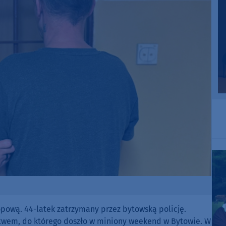
pową. 44-latek zatrzymany przez bytowską policję.
twem, do którego doszło w miniony weekend w Bytowie. W