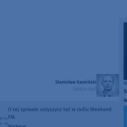
Stanisław Kamiński
A
Pokaż e-mail
S
w
O tej sprawie usłyszysz też w radiu Weekend
FM.
ęcia,
ne są
Słuchaj w: