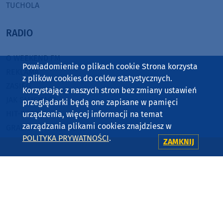
TUCHOLA
RADIO
O WEEKEND FM
Powiadomienie o plikach cookie Strona korzysta
REKLAMA
z plików cookies do celów statystycznych.
ZASIĘG
Korzystając z naszych stron bez zmiany ustawień
JAK SŁUCHAĆ?
przeglądarki będą one zapisane w pamięci
HIT-PORT
urządzenia, więcej informacji na temat
zarządzania plikami cookies znajdziesz w
GRALIŚMY W WEEKEND FM
POLITYKA PRYWATNOŚCI
.
ZAMKNIJ
CZĘSTOTLIWOŚCI
87,8 FM
MIASTKO
90,9 FM
STAROGARD GDAŃSKI
91,7 FM
KOŚCIERZYNA
92,6 FM
SĘPÓLNO KRAJEŃSKIE