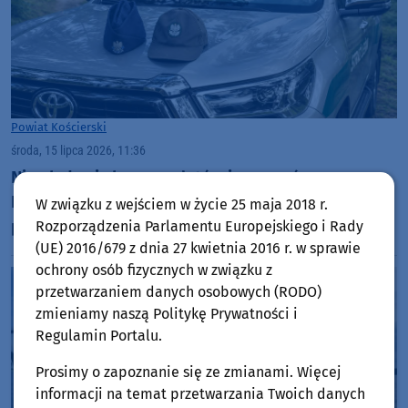
Powiat Kościerski
środa, 15 lipca 2026, 11:36
Nie obyło się bez mandatów i pouczeń.
Funkcjonariusze Straży Leśnej i na wspólnych
W związku z wejściem w życie 25 maja 2018 r.
patrolach w lasach w Dziemianach i Lipuszu
Rozporządzenia Parlamentu Europejskiego i Rady
(UE) 2016/679 z dnia 27 kwietnia 2016 r. w sprawie
ochrony osób fizycznych w związku z
przetwarzaniem danych osobowych (RODO)
zmieniamy naszą Politykę Prywatności i
Regulamin Portalu.
Prosimy o zapoznanie się ze zmianami. Więcej
informacji na temat przetwarzania Twoich danych