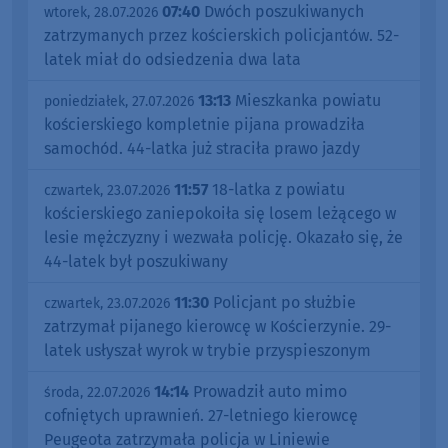
07:40
Dwóch poszukiwanych
wtorek, 28.07.2026
zatrzymanych przez kościerskich policjantów. 52-
latek miał do odsiedzenia dwa lata
13:13
Mieszkanka powiatu
poniedziałek, 27.07.2026
kościerskiego kompletnie pijana prowadziła
samochód. 44-latka już straciła prawo jazdy
11:57
18-latka z powiatu
czwartek, 23.07.2026
kościerskiego zaniepokoiła się losem leżącego w
lesie mężczyzny i wezwała policję. Okazało się, że
44-latek był poszukiwany
11:30
Policjant po służbie
czwartek, 23.07.2026
zatrzymał pijanego kierowcę w Kościerzynie. 29-
latek usłyszał wyrok w trybie przyspieszonym
14:14
Prowadził auto mimo
środa, 22.07.2026
cofniętych uprawnień. 27-letniego kierowcę
Peugeota zatrzymała policja w Liniewie