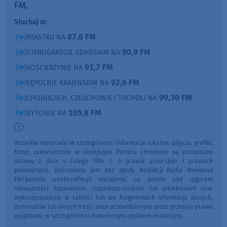
FM.
Słuchaj w:
87,8 FM
MIASTKU NA
90,9 FM
STAROGARDZIE GDAŃSKIM NA
91,7 FM
KOŚCIERZYNIE NA
92,6 FM
SĘPÓLNIE KRAJEŃSKIM NA
99,30 FM
CHOJNICACH, CZŁUCHOWIE I TUCHOLI NA
105,8 FM
BYTOWIE NA
Wszelkie materiały (w szczególności informacje lokalne, zdjęcia, grafiki,
filmy) zamieszczone w niniejszym Portalu chronione są przepisami
ustawy z dnia 4 lutego 1994 r. o prawie autorskim i prawach
pokrewnych. Zabronione jest bez zgody Redakcji Radia Weekend
FM/portalu weekendfm.pl wyrażonej na piśmie pod rygorem
nieważności: kopiowanie, rozpowszechnianie lub jakiekolwiek inne
wykorzystywanie w całości lub we fragmentach informacji, danych,
materiałów lub innych treści poza przewidzianymi przez przepisy prawa
wyjątkami, w szczególności dozwolonym użytkiem osobistym.