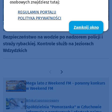
osobowych znajdziesz tutaj:
REGULAMIN PORTALU
POLITYKA PRYWATNOŚCI
Powiat Kościerski
Zamknij okno
wtorek, 14 lipca 2026, 09:53
5
Bezpieczeństwo na wodzie po nadzorem policji i
straży rybackiej. Kontrole służb na Jeziorach
Wdzydzkich
Poprzednia strona
Następna strona
Mega lato z Weekend FM - poranny konkurs
w Weekend FM
Artykuł sponsorowany
Spółdzielnia "Pomorzanka" w Człuchowie