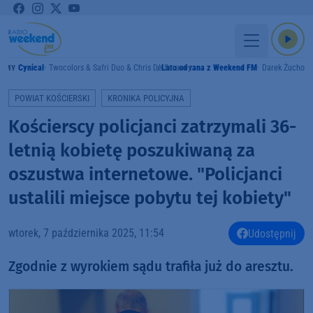
Cynical
Twocolors & Safri Duo & Chris De Sarandy
Lato od rana z Weekend FM
Darek Żuchowi
RAMY
POWIAT KOŚCIERSKI
KRONIKA POLICYJNA
Kościerscy policjanci zatrzymali 36-
letnią kobietę poszukiwaną za
oszustwa internetowe. "Policjanci
ustalili miejsce pobytu tej kobiety"
wtorek, 7 października 2025, 11:54
Udostępnij
Zgodnie z wyrokiem sądu trafiła już do aresztu.