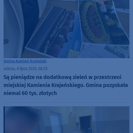
Gmina Kamień Krajeński
sobota, 4 lipca 2026, 08:25
Są pieniądze na dodatkową zieleń w przestrzeni
miejskiej Kamienia Krajeńskiego. Gmina pozyskała
niemal 60 tys. złotych