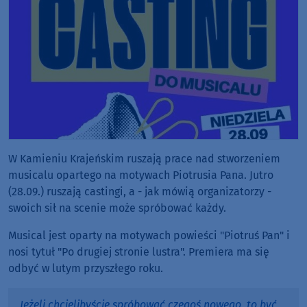
W Kamieniu Krajeńskim ruszają prace nad stworzeniem
musicalu opartego na motywach Piotrusia Pana. Jutro
(28.09.) ruszają castingi, a - jak mówią organizatorzy -
swoich sił na scenie może spróbować każdy.
Musical jest oparty na motywach powieści "Piotruś Pan" i
nosi tytuł "Po drugiej stronie lustra". Premiera ma się
odbyć w lutym przyszłego roku.
Jeżeli chcielibyście spróbować czegoś nowego, to być