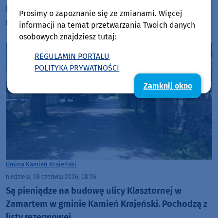
De Mono i Sławomir wystąpią w niedzielę (28.06)
Prosimy o zapoznanie się ze zmianami. Więcej
na zakończenie Dni Kamienia Krajeńskiego
informacji na temat przetwarzania Twoich danych
osobowych znajdziesz tutaj:
REGULAMIN PORTALU
POLITYKA PRYWATNOŚCI
Zamknij okno
Gmina Kamień Krajeński
niedziela, 28 czerwca 2026, 08:26
Są pieniądze na budowę ulicy Klasztornej w
Zamartem w gminie Kamień Krajeński. Pochodzą z
listy rezerwowej