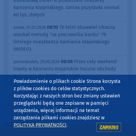
dodatkową zieleń w przestrzeni miejskiej
Kamienia Krajeńskiego. Gmina pozyskała niemal
60 tys. złotych
08:10
19-letni obywatel Ukrainy
środa, 01.07.2026
oszukał metodą "na pracownika banku" 79-
letniego mieszkańca Kamienia Krajeńskiego
(WIDEO)
09:06
Przez cały weekend
poniedziałek, 29.06.2026
trwały w Kamieniu Krajeńskim huczne obchody
święta miasta (FOTO, RELACJA)
Powiadomienie o plikach cookie Strona korzysta
z plików cookies do celów statystycznych.
Korzystając z naszych stron bez zmiany ustawień
przeglądarki będą one zapisane w pamięci
urządzenia, więcej informacji na temat
zarządzania plikami cookies znajdziesz w
WIADOMOŚCI
POLITYKA PRYWATNOŚCI
.
ZAMKNIJ