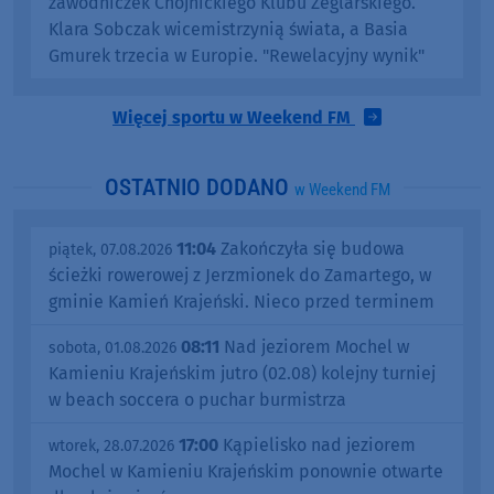
zawodniczek Chojnickiego Klubu Żeglarskiego.
Klara Sobczak wicemistrzynią świata, a Basia
Gmurek trzecia w Europie. "Rewelacyjny wynik"
Więcej sportu w Weekend FM
OSTATNIO DODANO
w Weekend FM
11:04
Zakończyła się budowa
piątek, 07.08.2026
ścieżki rowerowej z Jerzmionek do Zamartego, w
gminie Kamień Krajeński. Nieco przed terminem
08:11
Nad jeziorem Mochel w
sobota, 01.08.2026
Kamieniu Krajeńskim jutro (02.08) kolejny turniej
w beach soccera o puchar burmistrza
17:00
Kąpielisko nad jeziorem
wtorek, 28.07.2026
Mochel w Kamieniu Krajeńskim ponownie otwarte